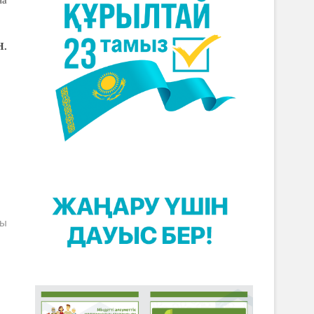
на
Н.
ды