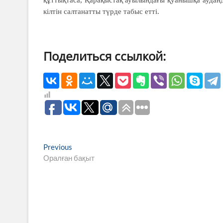
құттықтаса, Қарақыстақ ауылындағы қуанышқа аудан
кілтін салтанатты түрде табыс етті.
Поделиться ссылкой:
Навигация
Previous
Previous
post:
Оралған бақыт
по
записям