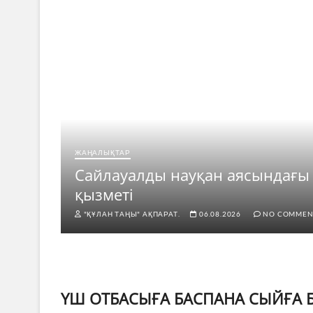
ЖАҢАЛЫҚТАР
рі
Сайлауалды науқан аясындағы
қызметі
"ҚҰЛАН ТАҢЫ" АҚПАРАТ.
06.08.2026
NO COMMEN
ҮШ ОТБАСЫҒА БАСПАНА СЫЙҒА Б