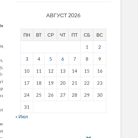
АВГУСТ 2026
ін
ПН
ВТ
СР
ЧТ
ПТ
СБ
ВС
ің
1
2
3
4
5
6
7
8
9
з,
у,
10
11
12
13
14
15
16
0-
уі
17
18
19
20
21
22
23
ар
24
25
26
27
28
29
30
өз
31
рі
« Июл
ие
ып