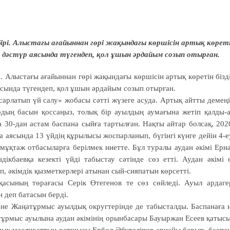
 бірі. Алыстағы ағайыннан гөрі жақындағы көршісін артық көрет
 дәстүр аясында түгендеп, қол ұшын әрдайым созып отырған.
і. Алыстағы ағайыннан гөрі жақындағы көршісін артық көретін бізд
ясында түгендеп, қол ұшын әрдайым созып отырған.
рлатып үй салу» жобасы сәтті жүзеге асуда. Артық айтты демеңі
дың басын қоссаңыз, толық бір ауылдың аумағына жетіп қалды-а
 30-дан астам баспана сыйға тартылған. Нақты айтар болсақ, 202
 аясында 13 үйдің құрылысы жоспарланып, бүгінгі күнге дейін 4-е
 мұқтаж отбасыларға берілмек ниетте. Бұл туралы аудан әкімі Ерн
кбаевқа кезекті үйді табыстау сәтінде сөз етті. Аудан әкімі 
п, әкімдік қызметкерлері атынан сый-сияпатын көрсетті.
асының төрағасы Серік Өтегенов те сөз сөйледі. Ауыл ардаге
 деп батасын берді.
әне Жаңатұрмыс ауылдық округтерінде де табысталды. Баспанаға 
тұрмыс ауылына аудан әкімінің орынбасары Бауыржан Есеев қатыс