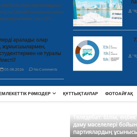
па
лелері бойынша партиялардың
"Қ
ханұлы OpenAI компаниясымен
 мың мұғалімнің ChatGPT…
лерді аралады: олар
7
н, жұмысшылармен,
студенттермен не туралы
"Қ
йлесті?
05.08.2026
No Comments
ЕМЛЕКЕТТІК РӘМІЗДЕР
ҚҰТТЫҚТАУЛАР
ФОТОАЙҒАҚ
Теледебат: білім, еңбек
даму мәселелері бойы
партиялардың ұсыныс