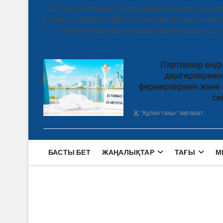
20 ViewsТеледебат: білім, еңбек және даму мәсе
ұсынысы «Әділет» партиясының өкілі Рауан Кенже
бірлескен бастама аясында Қазақстандағы 160
Партиялар өңір
дәрігерлерме
фермерлермен және 
сө
"Құлан таңы" ақпарат.
БАСТЫ БЕТ
ЖАҢАЛЫҚТАР
ТАҒЫ
М