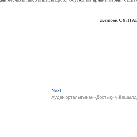
дық мәслихаттың хатшысы Ербол Әбутәліпов арнайы барып, баспа
Жәнібек СҰЛТА
Next
Next
post:
Аудан орталығынан «Достық» үйі ашыл