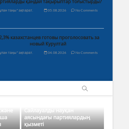
ртияларды қандай тақырыптар тоғыстырды?
ұлан таңы" ақпарат.
05.08.2026
No Comments
2,3% казахстанцев готовы проголосовать за
новый Курултай
ұлан таңы" ақпарат.
04.08.2026
No Comments
 және
Сайлауалды науқан
нша
аясындағы партиялардың
ы
қызметі