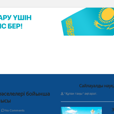
Сайлауалды науқ
 мәселелері бойынша
"Құлан таңы" ақпарат.
нысы
Э
No Comments