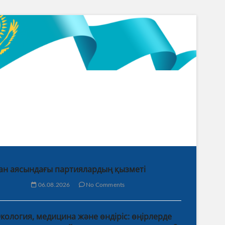
ан аясындағы партиялардың қызметі
06.08.2026
No Comments
кология, медицина және өндіріс: өңірлерде