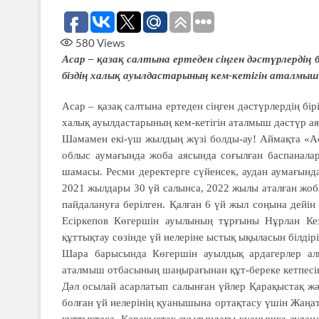
580
Views
Асар – қазақ салтына ертеден сіңген дәстүрлердің
біздің халық ауылдастарының кем-кетігін аталмыш
Асар – қазақ салтына ертеден сіңген дәстүрлердің бір
халық ауылдастарының кем-кетігін аталмыш дәстүр а
Шамамен екі-үш жылдың жүзі болды-ау! Аймақта «Аса
облыс аумағында жоба аясында соғылған баспаналар
шамасы. Ресми деректерге сүйенсек, аудан аумағында
2021 жылдары 30 үй салынса, 2022 жылы аталған жоба
пайдалануға берілген. Қалған 6 үй жыл соңына дейін
Есіркепов Көгершін ауылының тұрғыны Нұрлан Кезді
құттықтау сөзінде үй иелеріне ыстық ықыласын білдірі
Шара барысында Көгершін ауылдық ардагерлер алқ
аталмыш отбасының шаңырағынан құт-береке кетпесін
Дәл осылай асарлатып салынған үйлер Қарақыстақ ж
болған үй иелерінің қуанышына ортақтасу үшін Жаңа