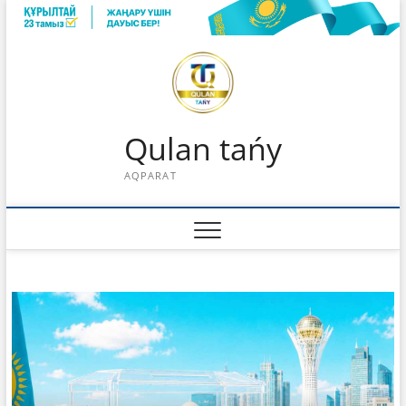
Skip
to
content
Qulan tańy
AQPARAT