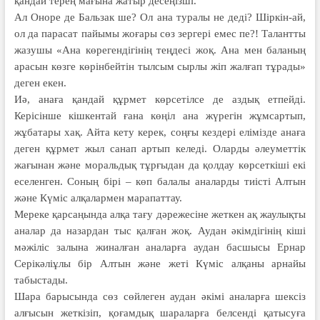
қандай терең мағына жатыр десеңізші.
Ал Оноре де Бальзак ше? Ол ана туралы не деді? Шіркін-ай,
ол да парасат пайымы жоғары сөз зергері емес пе?! Талантты
жазушы «Ана көрегендігінің теңдесі жоқ. Ана мен баланың
арасын көзге көрінбейтін тылсым сырлы жіп жалғап тұрады»
деген екен.
Иә, анаға қандай құрмет көрсетілсе де аздық етпейді.
Керісінше кішкентай ғана көңіл ана жүрегін жұмсартып,
жұбатары хақ. Айта кету керек, соңғы кездері елімізде анаға
деген құрмет жыл санап артып келеді. Оларды әлеуметтік
жағынан және моральдық тұрғыдан да қолдау көрсеткіші екі
еселенген. Соның бірі – көп балалы аналарды тиісті Алтын
және Күміс алқалармен марапаттау.
Мереке қарсаңында алқа тағу дәрежесіне жеткен ақ жаулықты
аналар да назардан тыс қалған жоқ. Аудан әкімдігінің кіші
мәжіліс залына жиналған аналарға аудан басшысы Ернар
Серікәліұлы бір Алтын және жеті Күміс алқаны арнайы
табыстады.
Шара барысында сөз сөйлеген аудан әкімі аналарға шексіз
алғысын жеткізіп, қоғамдық шараларға белсенді қатысуға