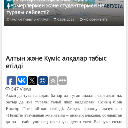
фермерлермен және студенттермен не
туралы сөйлесті?
"ҚҰЛАН ТАҢЫ" АҚПАРАТ.
05.08.2026
NO COMMENTS
Алтын және Күміс алқалар табыс
етілді
547
Views
Ақын да туған анадан, батыр да туған анадан. Сол ақын да,
батыр да ана туралы талай пікір қалдырған. Соның бірін
Виктор Гюго айтқан секілді. Атақты француз жазушысы
«Нәзіктік атаулының жиынтығы – ананың алақаны, сондықтан
да ол – сәби үшін ең жылы ұя» деген екен. Екі ауыз сөзде