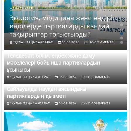
ЖАҢАЛЫҚТАР
Экология, медицина және өндіріс:
өңірлерде партияларды қандай
тақырыптар тоғыстырды?
"ҚҰЛАН ТАҢЫ" АҚПАРАТ.
05.08.2026
NO COMMENTS
Теледебат: білім, еңбек және даму
мәселелері бойынша партиялардың
ұсынысы
"ҚҰЛАН ТАҢЫ" АҚПАРАТ.
06.08.2026
NO COMMENTS
Сайлауалды науқан аясындағы
партиялардың қызметі
"ҚҰЛАН ТАҢЫ" АҚПАРАТ.
06.08.2026
NO COMMENTS