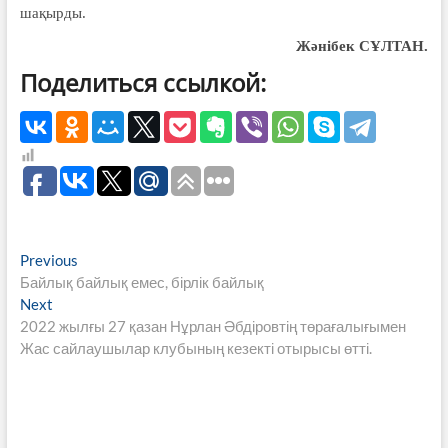
шақырды.
Жәнібек СҰЛТАН.
Поделиться ссылкой:
Навигация
Previous
Previous
post:
Байлық байлық емес, бірлік байлық
по
Next
Next
записям
post:
2022 жылғы 27 қазан Нұрлан Әбдіровтің төрағалығымен
Жас сайлаушылар клубының кезекті отырысы өтті.