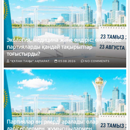
Экология, медицина және өндіріс: өңірлерде
партияларды қандай тақырыптар
тоғыстырды?
"ҚҰЛАН ТАҢЫ" АҚПАРАТ.
05.08.2026
NO COMMENTS
Партиялар өңірлерді аралады: олар
дәрігерлермен, жұмысшылармен,