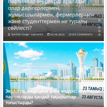
Партиялар өңірлерді аралады:
олар дәрігерлермен,
жұмысшылармен, фермерлермен
және студенттермен не туралы
сөйлесті?
"ҚҰЛАН ТАҢЫ" АҚПАРАТ.
05.08.2026
NO COMMENTS
Экология, медицина және өндіріс: өңірлерде
партияларды қандай тақырыптар
тоғыстырды?