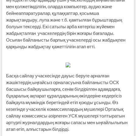
мен қолжетімділігін, оларда компьютер, аудио және
бейнеаппаратуралар, құлаққаптар, қосымша
жарықтандыру, лупа және т.б. қамтылған бұрыштардың
болуын тексерді. Екі сатылы арба көтергіш жүйемен
жабдықталған учаскелердің бірін жоғары бағалады.
Осыған байланысты барлық учаскелерді осы жабдықпен
қарқынды жабдықтау қажеттілігін атап өтті.
Басқа сайлау учаскесінде дауыс беруге арналған
жәшіктердің ыңғайсыз орналасуына байланысты ОСК
басшысы байқаушыларға, сенім білдірілген адамдарға,
бұқаралық ақпарат құралдарының өкілдеріне кедергісіз
байқауға мүмкіндік беретіндей етіп қоюды ұсынды. Өз
кезегінде учаскелік комиссиялардың мүшелері Орталық
сайлау комиссиясы әзірлеген УСК мүшелері толтыратын
әртүрлі журналдардың жоғары сапасы мен ыңғайлылығын
атап өтіп, алғыстарын білдірді.