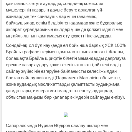
қамтамасыз етуге аударды, сондай-ақ комиссия
мүшелерінің назарын дауыс беруге арналған үй-
жайлардың тек сайлаушылар үшін ғана емес,
байқаушылар, сенім білдірілген адамдар және бұқаралық
ақпарат құралдарының өкілдері үшін де қолжетімділігі мен
ыңғайлылығын қамтамасыз ету қажеттігіне аударды.
Сондай-ақ ол бұл науқанда ел бойынша барлық УСК 100%
Брайль трафареттерімен қамтылатынын атап өтті. Жалпы,
болашақта Брайль шрифтін білетін мамандарды даярлауға
ерекше назар аудару қажет екенін атап өтті, өйткені елдің
сайлау жүйесінің өзгеруіне байланысты келесі жылдан
бастап сайлау жиі өтеді (Парламент Мәжілісін, облыстық
және аудандық мәслихаттарды қалыптастырудың жаңа
қағидаттары, императивті мандатты енгізу, аудандар,
облыстық маңызы бар қалалар әкімдерін сайлауды енгізу).
Сапар аясында Нұрлан Әбдіров сайлаушылар мен
мүгедектігі бар адамдар үшін учаскелердің ыңғайлылығы