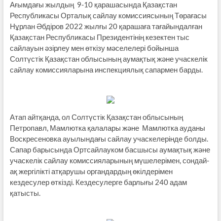
Ағымдағы жылдың 9-10 қарашасында Қазақстан
Республикасы Орталық сайлау комиссиясының Төрағасы
Нұрлан Әбдіров 2022 жылғы 20 қарашаға тағайындалған
Қазақстан Республикасы Президентінің кезектен тыс
сайлауын әзірлеу мен өткізу мәселелері бойынша
Солтүстік Қазақстан облысының аумақтық және учаскелік
сайлау комиссияларына инспекциялық сапармен барды.
Атап айтқанда, ол Солтүстік Қазақстан облысының
Петропавл, Мамлютка қалалары және Мамлютка ауданы
Воскресеновка ауылындағы сайлау учаскелерінде болды.
Сапар барысында Ортсайлауком басшысы аумақтық және
учаскелік сайлау комиссияларының мүшелерімен, сондай-
ақ жергілікті атқарушы органдардың өкілдерімен
кездесулер өткізді. Кездесулерге барлығы 240 адам
қатысты.