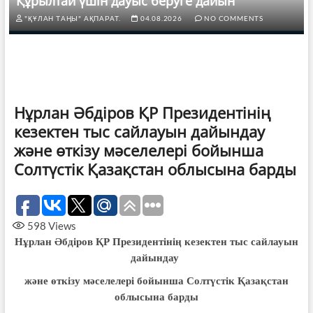
Құрылтай үшін дауыс беруге дайын
"ҚҰЛАН ТАҢЫ" АҚПАРАТ.
04.08.2026
NO COMMENTS
Нұрлан Әбдіров ҚР Президентінің
кезектен тыс сайлауын дайындау
және өткізу мәселелері бойынша
Солтүстік Қазақстан облысына барды
598
Views
Нұрлан Әбдіров ҚР Президентінің кезектен тыс сайлауын
дайындау
және өткізу мәселелері бойынша Солтүстік Қазақстан
облысына барды