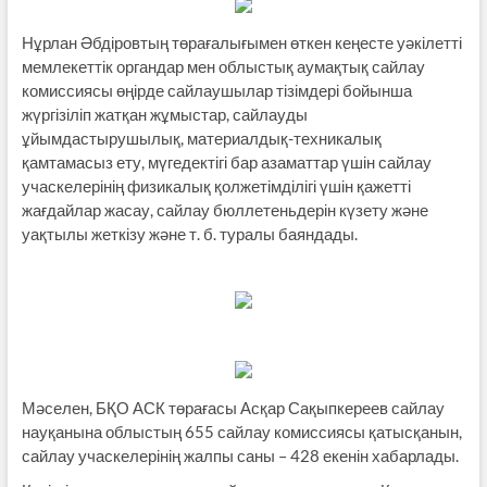
Нұрлан Әбдіровтың төрағалығымен өткен кеңесте уәкілетті
мемлекеттік органдар мен облыстық аумақтық сайлау
комиссиясы өңірде сайлаушылар тізімдері бойынша
жүргізіліп жатқан жұмыстар, сайлауды
ұйымдастырушылық, материалдық-техникалық
қамтамасыз ету, мүгедектігі бар азаматтар үшін сайлау
учаскелерінің физикалық қолжетімділігі үшін қажетті
жағдайлар жасау, сайлау бюллетеньдерін күзету және
уақтылы жеткізу және т. б. туралы баяндады.
Мәселен, БҚО АСК төрағасы Асқар Сақыпкереев сайлау
науқанына облыстың 655 сайлау комиссиясы қатысқанын,
сайлау учаскелерінің жалпы саны – 428 екенін хабарлады.