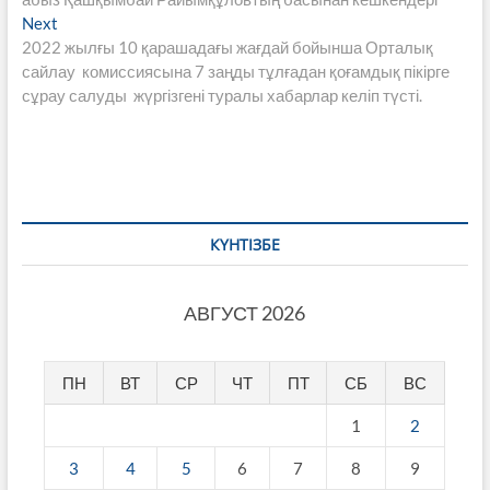
записям
Next
Next
post:
2022 жылғы 10 қарашадағы жағдай бойынша Орталық
сайлау комиссиясына 7 заңды тұлғадан қоғамдық пікірге
сұрау салуды жүргізгені туралы хабарлар келіп түсті.
КҮНТІЗБЕ
АВГУСТ 2026
ПН
ВТ
СР
ЧТ
ПТ
СБ
ВС
1
2
3
4
5
6
7
8
9