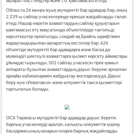
ақпараттық стендтер және т.б. қамтамасыз етілді.
Облыста 26 мыңға жуық мүгедектігі бар адамдар бар, оның
2 239-ы сайлау учаскелерінде ерекше жағдайларды талап
етеді. Нашар көретін азаматтардың сайлау құқықтарын
қамтамасыз ету мақсатында объектілерде тактильді
көрсеткіштер орнатылды, сондай-ақ Брайль шрифтімен
жарақтандырылған ақпараттық кестелер бар. 626
объектіде мүгедектігі бар адамдарға және басқа да
мүмкіндігі шектеулі азаматтарға қызмет көрсету аймақтары
ұйымдастырылады, 502 сайлау учаскесін тірек-қимыл
аппараты бұзылған азаматтардың дауыс беруіне арналған
арнайы кабиналармен жабдықтау жоспарлануда. Дауыс
беру күні «Инватакси» және әлеуметтік такси қызметтері
тартылатын болады.
ОСК Төрағасы мүгедектігі бар адамдар дауыс беретін
барлық учаскелерді аралап, халықты әлеуметтік қорғау
басқармасының назарын оларға барлық жағдайларды