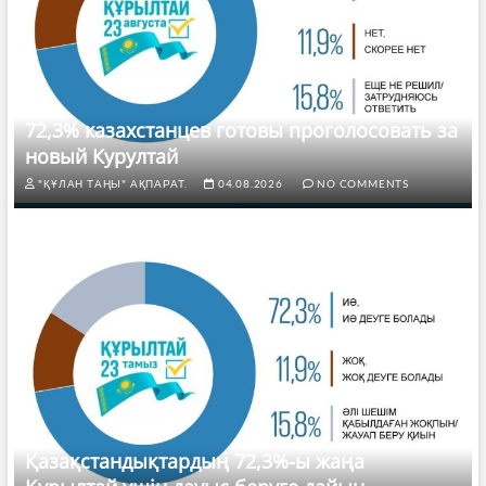
72,3% казахстанцев готовы проголосовать за
новый Курултай
"ҚҰЛАН ТАҢЫ" АҚПАРАТ.
04.08.2026
NO COMMENTS
Қазақстандықтардың 72,3%-ы жаңа