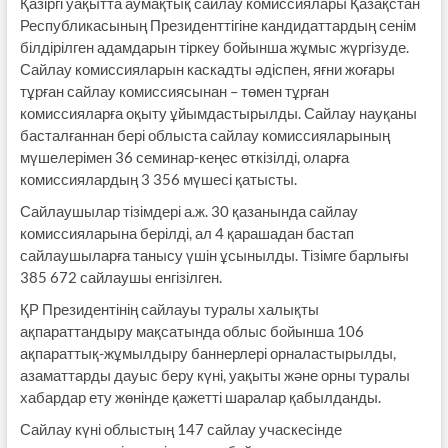
Қазіргі уақытта аумақтық сайлау комиссиялары Қазақстан
Республикасының Президенттігіне кандидаттардың сенім
білдірілген адамдарын тіркеу бойынша жұмыс жүргізуде.
Сайлау комиссияларын каскадты әдіспен, яғни жоғары
тұрған сайлау комиссиясынан – төмен тұрған
комиссияларға оқыту ұйымдастырылды. Сайлау науқаны
басталғаннан бері облыста сайлау комиссияларының
мүшелерімен 36 семинар-кеңес өткізілді, оларға
комиссиялардың 3 356 мүшесі қатысты.
Сайлаушылар тізімдері а.ж. 30 қазанында сайлау
комиссияларына берілді, ал 4 қарашадан бастап
сайлаушыларға танысу үшін ұсынылды. Тізімге барлығы
385 672 сайлаушы енгізілген.
ҚР Президентінің сайлауы туралы халықты
ақпараттандыру мақсатында облыс бойынша 106
ақпараттық-жұмылдыру баннерлері орналастырылды,
азаматтарды дауыс беру күні, уақыты және орны туралы
хабардар ету жөнінде қажетті шаралар қабылданды.
Сайлау күні облыстың 147 сайлау учаскесінде