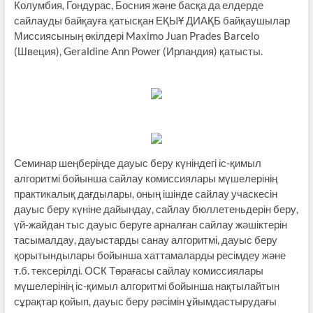
Колумбия, Гондурас, Босния және басқа да елдерде
сайлауды байқауға қатысқан ЕҚЫҰ ДИАҚБ байқаушылар
Миссиясының өкілдері Maximo Juan Prades Barcelo
(Швеция), Geraldine Ann Power (Ирландия) қатысты.
Семинар шеңберінде дауыс беру күніндегі іс-қимыл
алгоритмі бойынша сайлау комиссиялары мүшелерінің
практикалық дағдылары, оның ішінде сайлау учаскесін
дауыс беру күніне дайындау, сайлау бюллетеньдерін беру,
үй-жайдан тыс дауыс беруге арналған сайлау жәшіктерін
тасымалдау, дауыстарды санау алгоритмі, дауыс беру
қорытындылары бойынша хаттамаларды ресімдеу және
т.б. тексерілді. ОСК Төрағасы сайлау комиссиялары
мүшелерінің іс-қимыл алгоритмі бойынша нақтылайтын
сұрақтар қойып, дауыс беру рәсімін ұйымдастырудағы