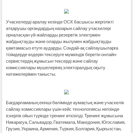
Учаскелерді аралау кезінде ОСК басшысы жергілікті
атқарушы органдардың назарын сайлау учаскелері
орналасқан үй-жайларды резервтік электрмен
жабдықтауды және оларды жылумен жабдықтауды
қамтамасыз етуге аударды. Сондай-ақ сайлаушыларға
тізімдерде өздерін тексеруге мүмкіндік беретін онлайн-
сервистердің жұмысын тексерді және сайлау
комиссиялары мүшелерінің электоралдық оқыту
нәтижелерімен танысты.
Бағдарламаның екінші бөлімінде аумақтық және учаскелік
сайлау комиссиялары үшін кейс технологиясы негізінде
іскерлік ойын түрінде тренинг өткізілді. Тренинг жұмысына
Никарагуа, Сальвадор, Гватемала, Македония, Югославия,
Грузия, Украина, Армения, Түркия, Болгария, Қырғызстан,