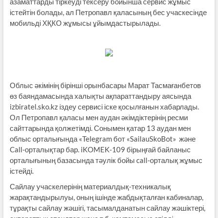
азаматтарды тіркеуді тексеру бойынша сервис жұмыс
істейтін болады, ал Петропавл қаласының бес учаскесінде
мобильді ХҚКО жұмысы ұйымдастырылады.
Облыс әкімінің бірінші орынбасары Марат Тасмағанбетов
өз баяндамасында халықты ақпараттандыру аясында
izbiratel.sko.kz іздеу сервисі іске қосылғанын хабарлады.
Ол Петропавл қаласы мен аудан әкімдіктерінің ресми
сайттарында қолжетімді. Сонымен қатар 13 аудан мен
облыс орталығында «Telegram бот «SailauSkoBot» және
Call-орталықтар бар. iKOMEK-109 бірыңғай байланыс
орталығының базасында тәулік бойы call-орталық жұмыс
істейді.
Сайлау учаскелерінің материалдық-техникалық
жарақтандырылуы, оның ішінде жабдықталған кабиналар,
тұрақты сайлау жәшігі, тасымалданатын сайлау жәшіктері,