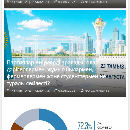
"ҚҰЛАН ТАҢЫ" АҚПАРАТ.
05.08.2026
NO COMMENTS
Партиялар өңірлерді аралады: олар
дәрігерлермен, жұмысшылармен,
фермерлермен және студенттермен не
туралы сөйлесті?
"ҚҰЛАН ТАҢЫ" АҚПАРАТ.
05.08.2026
NO COMMENTS