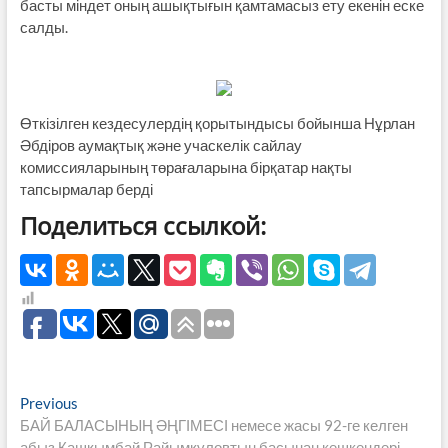
басты міндет оның ашықтығын қамтамасыз ету екенін еске
салды.
Өткізілген кездесулердің қорытындысы бойынша Нұрлан
Әбдіров аумақтық және учаскелік сайлау
комиссияларының төрағаларына бірқатар нақты
тапсырмалар берді
Поделиться ссылкой:
Навигация
Previous
Previous
post:
БАЙ БАЛАСЫНЫҢ ӘҢГІМЕСІ немесе жасы 92-ге келген
по
абыз Қашқымбай Райымқұловтың басынан кешкендері