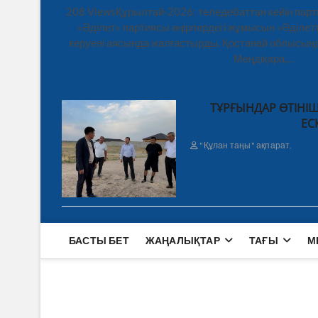
208 ViewsҚұрылтай-2026: теледебаттан кейін парт
«Әділет» партиясы өңірлердегі жұмысын «Әділетт
керуені аясында жалғастырды. Қостанай облысынд
Меңдіқара,…
ТҰРҒЫНДАР ӨТІНІШ
ЕС
"Құлан таңы" ақпарат.
БАСТЫ БЕТ
ЖАҢАЛЫҚТАР
ТАҒЫ
М