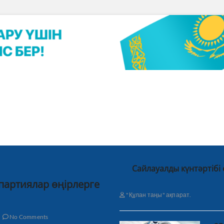
Сайлауалды күнтәртібі
 партиялар өңірлерге
"Құлан таңы" ақпарат.
No Comments