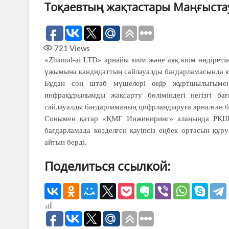
Тоқаевтың жақтастары Маңғыста
721
Views
«Zhamal-ai LTD» арнайы киім және аяқ киім өндірет
ұжымына кандидаттың сайлауалды бағдарламасында кө
Бұдан соң штаб мүшелері өңір жұртшылығымен 
инфрақұрылымды жақсарту бөліміндегі негізгі б
сайлауалды бағдарламаның цифрландыруға арналған бө
Сонымен қатар «ҚМГ Инжиниринг» алаңында РҚШ м
бағдарламада көзделген қауіпсіз еңбек ортасын құ
айтып берді.
Поделиться ссылкой: