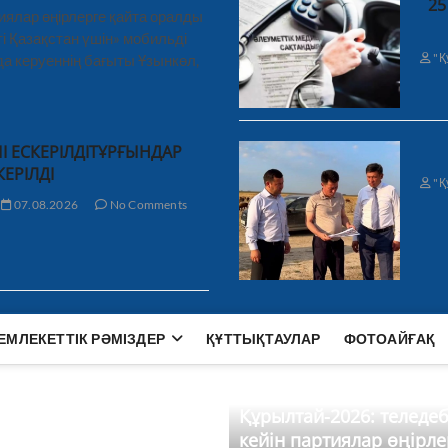
25
иялар өңірлерге қайта оралды
і Қазақстан үшін» мобильді
"Қ
а керуеннің бағыты Ұзынкөл,
І ЕСКЕРІЛДІТҰРҒЫНДАР
КЕРІЛДІ
"Қ
07.08.2026
No Comments
ЕМЛЕКЕТТІК РӘМІЗДЕР
ҚҰТТЫҚТАУЛАР
ФОТОАЙҒАҚ
Құрылтай-2026: теледе
кейін партиялар өңірле