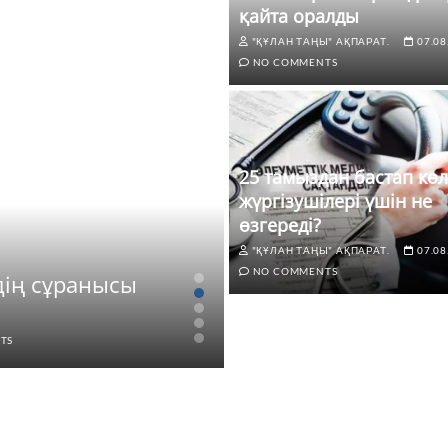
қайта оралды
"ҚҰЛАН ТАҢЫ" АҚПАРАТ.
07.08
NO COMMENTS
25 тамыздан бастап көл
жүргізушілері үшін не
өзгереді?
"ҚҰЛАН ТАҢЫ" АҚПАРАТ.
07.08
ЖАҢАЛЫҚТАР
NO COMMENTS
дің сұранысы
25 тамыздан бастап
өзгереді?
TS
"ҚҰЛАН ТАҢЫ" АҚПАРАТ.
07.0