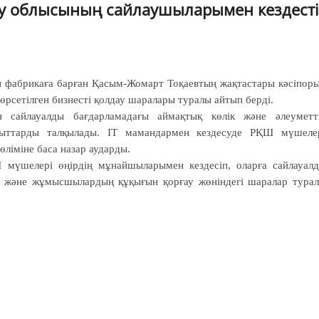
у облысының сайлаушыларымен кездесті
ін фабрикаға барған Қасым-Жомарт Тоқаевтың жақтастары кәсіпор
рсетілген бизнесті қолдау шаралары туралы айтып берді.
сайлауалды бағдарламадағы аймақтық көлік және әлеуметт
ағыттарды талқылады. IT мамандармен кездесуде РҚШ мүшеле
ліміне баса назар аударды.
үшелері өңірдің мұнайшыларымен кездесіп, оларға сайлауал
ру және жұмысшылардың құқығын қорғау жөніндегі шаралар тура