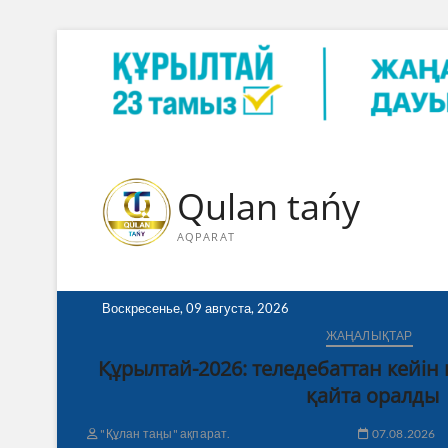
Skip
to
content
Qulan tańy
AQPARAT
Воскресенье, 09 августа, 2026
ЖАҢАЛЫҚТАР
Құрылтай-2026: теледебаттан кейін
қайта оралды
"Құлан таңы" ақпарат.
07.08.2026