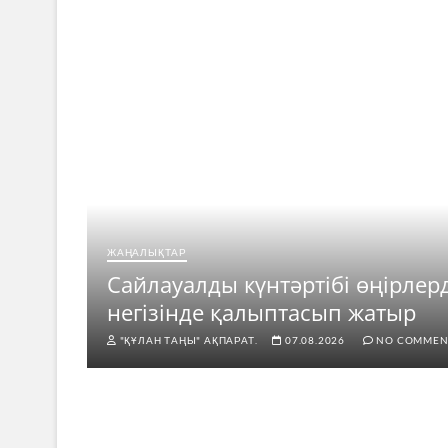
ЖАҢАЛЫҚТАР
ар
Сайлауалды күнтәртібі өңірлер
негізінде қалыптасып жатыр
"ҚҰЛАН ТАҢЫ" АҚПАРАТ.
07.08.2026
NO COMMEN