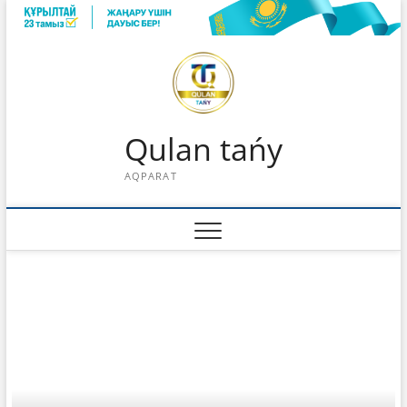
Skip
to
content
Qulan tańy
AQPARAT