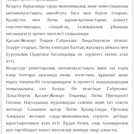
Кездесу барысында сауда-экономикалық және инвестициялық
ынтымақтастықты нығайтуға баса мән беріле отырып,
Қазақстан мен Литва қарым-қатынастарын дамыту
перспективалары, сондай-ақ, халықаралық ұйымдар
аясындағы іс-әрекет мәселесі талқыланды.
Қасым-Жомарт Тоқаев Габриэлюс Ландсбергиске ілтипат
білдіре отырып, Литва еліміздің Балтық жағалауы аймағы мен
Еуропалық Одақтағы басымдыққа ие серіктесі екенін атап
өтті.
Кездесуде үкіметаралық ынтымақтастықты және екі елдің
іскер топтары арасында көлік, логистика, құрылыс және
өңдеу өнеркәсібі салаларындағы іс-әрекетті жандандырудың
маңыздылығы сөз болды. Өз кезегінде Габриэлюс
Ландсбергис Қасым-Жомарт Тоқаевқа, Литва Президенті
Гитанас Науседаның жүрекжарды сәлемін және ізгі тілегін
жеткізді. Сонымен қатар Литва Қазақстанды Орталық
Азиядағы жетекші сауда-экономикалық серіктес ретінде
қарастыратынын атап өтті. Бұдан бөлек, олар халықаралық
күн тәртібіндегі өзекті мәселелер жөнінде пікір алмасты.