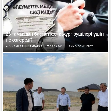
25 тамыздан бастап көлік жүргізушілері үшін
не өзгереді?
"ҚҰЛАН ТАҢЫ" АҚПАРАТ.
07.08.2026
NO COMMENTS