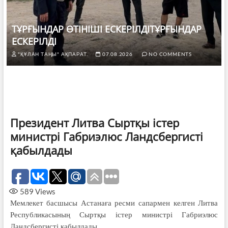
ТҰРҒЫНДАР ӨТІНІШІ ЕСКЕРІЛДІТҰРҒЫНДАР
ЕСКЕРІЛДІ
"ҚҰЛАН ТАҢЫ" АҚПАРАТ.
07.08.2026
NO COMMENTS
Президент Литва Сыртқы істер
министрі Габриэлюс Ландсбергисті
қабылдады
589
Views
Мемлекет басшысы Астанаға ресми сапармен келген Литва
Республикасының Сыртқы істер министрі Габриэлюс
Ландсбергисті қабылдады.