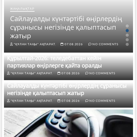
ЖАҢАЛЫҚТАР
Сайлауалды күнтәртібі өңірлердің
сұранысы негізінде қалыптасып
жатыр
"ҚҰЛАН ТАҢЫ" АҚПАРАТ.
07.08.2026
NO COMMENTS
Құрылтай-2026: теледебаттан кейін
партиялар өңірлерге қайта оралды
"ҚҰЛАН ТАҢЫ" АҚПАРАТ.
07.08.2026
NO COMMENTS
Сайлауалды күнтәртібі өңірлердің сұранысы
негізінде қалыптасып жатыр
"ҚҰЛАН ТАҢЫ" АҚПАРАТ.
07.08.2026
NO COMMENTS