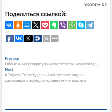
AKORDA.KZ
Поделиться ссылкой:
Навигация
Previous
Previous
post:
Облыс әкімі прокуратура қызметкерлерін марапаттады
по
Next
Next
записям
post:
Қ.Тоқаев: Екібастұздағы Апат төтенше жағдай
саласындағы ахуалдың күрделі екенін көрсетті