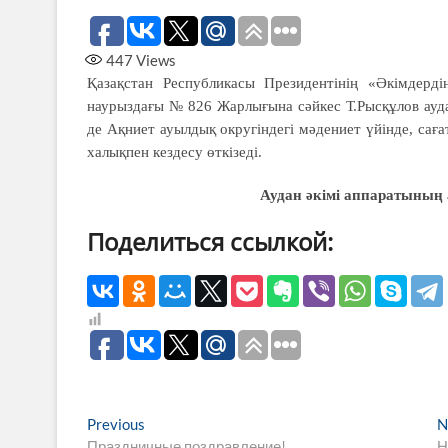
447
Views
Қазақстан Республикасы Президентінің «Әкімдерд
наурыздағы № 826 Жарлығына сәйкес Т.Рысқұлов ауда
де Ақниет ауылдық округіндегі мәдениет үйінде, сағ
халықпен кездесу өткізеді.
Аудан әкімі аппаратының
Поделиться ссылкой:
Навигация
Previous
Previous
N
post:
Праздничные поздравление!
Н