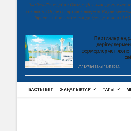
34 ViewsТеледебат: білім, еңбек және даму мәсе
ұсынысы «Әділет» партиясының өкілі Рауан Кенже
бірлескен бастама аясында Қазақстандағы 160
Партиялар өңір
дәрігерлерме
фермерлермен және 
сө
"Құлан таңы" ақпарат.
БАСТЫ БЕТ
ЖАҢАЛЫҚТАР
ТАҒЫ
М