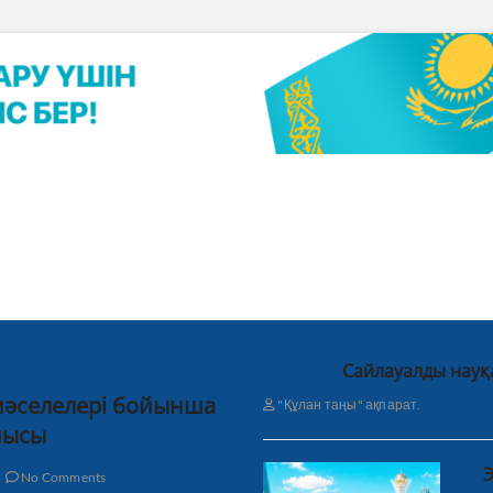
Сайлауалды науқ
 мәселелері бойынша
"Құлан таңы" ақпарат.
нысы
Э
No Comments