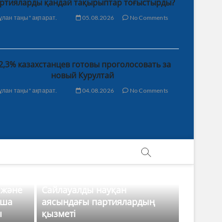
ртияларды қандай тақырыптар тоғыстырды?
ұлан таңы" ақпарат.
05.08.2026
No Comments
2,3% казахстанцев готовы проголосовать за
новый Курултай
ұлан таңы" ақпарат.
04.08.2026
No Comments
 және
Сайлауалды науқан
нша
аясындағы партиялардың
ы
қызметі