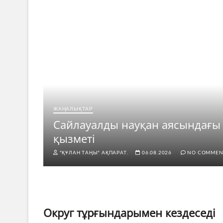
ЖАҢАЛЫҚТАР
рі
Сайлауалды науқан аясындағы
қызметі
"ҚҰЛАН ТАҢЫ" АҚПАРАТ.
06.08.2026
NO COMMEN
Округ тұрғындарымен кездеседі