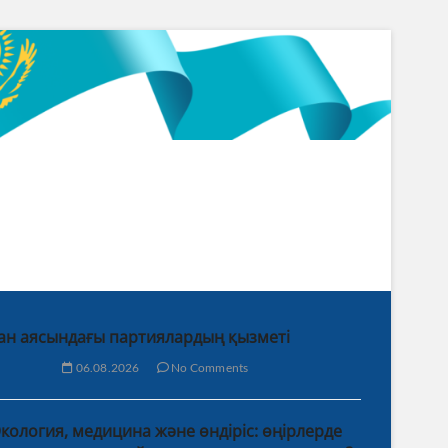
ан аясындағы партиялардың қызметі
06.08.2026
No Comments
кология, медицина және өндіріс: өңірлерде