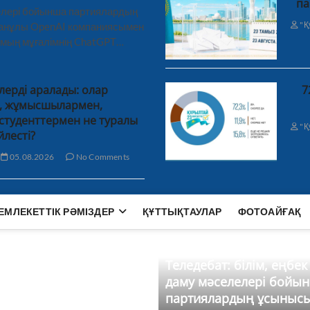
па
лелері бойынша партиялардың
"Қ
ханұлы OpenAI компаниясымен
 мың мұғалімнің ChatGPT…
лерді аралады: олар
7
н, жұмысшылармен,
студенттермен не туралы
"Қ
йлесті?
05.08.2026
No Comments
ЕМЛЕКЕТТІК РӘМІЗДЕР
ҚҰТТЫҚТАУЛАР
ФОТОАЙҒАҚ
Теледебат: білім, еңбек
даму мәселелері бойы
партиялардың ұсыныс