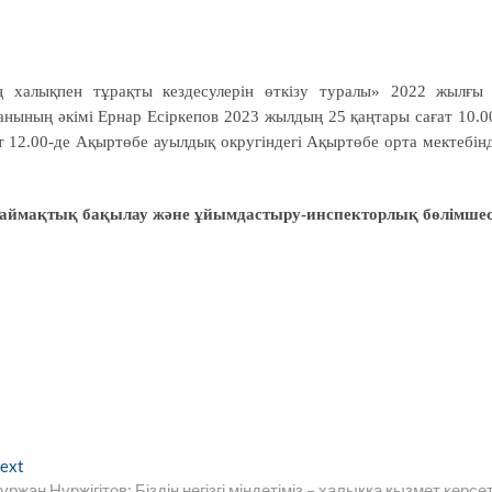
ің халықпен тұрақты кездесулерін өткізу туралы» 2022 жылғы
нының әкімі Ернар Есіркепов 2023 жылдың 25 қаңтары сағат 10.0
ат 12.00-де Ақыртөбе ауылдық округіндегі Ақыртөбе орта мектебін
 аймақтық бақылау және ұйымдастыру-инспекторлық бөлімшес
Next
ext
post:
ұржан Нұржігітов: Біздің негізгі міндетіміз – халыққа қызмет көрсе