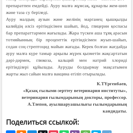
препаратпен емдейді. Ауру малға жұмсақ, құнарлы жем-шөп
және таза су беріледі.
Ауру малдың аузын және желінің марганец қышқылды
калийдің әлсіз ерітіндісімен шайып, йод, глицерин қоспасы
бар препараттармен жағылады. Жара түскен аша тұяқ арасын
тотияйынның бір проценттік ерітіндісімен жуып-шайып,
содан соң стрептоцид майын жағады. Керек болған жағдайда
ауру малға күре тамыр арқылы жүрек қызметін жақсартатын
дәрі-дәрмек, глюкоза, кальций мен натрий хлориді
ерітінділері құйылады. Ауруды болдырмау мақсатымен
жарты жыл сайын малға вакцина егіліп отырылады.
К.ТҮргенбаев,
«Қазақ ғылыми-зерттеу ветеринария институты»,
ветеринария ғылымдарының докторы, профессор.
А.Тлепов,
ауылшаруашылығы ғылымдарының
кандидаты.
Поделиться ссылкой: