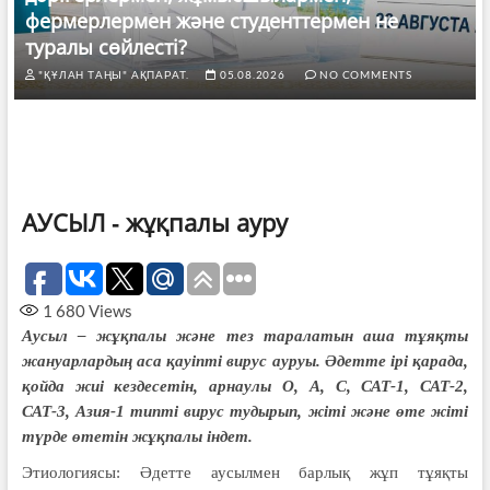
фермерлермен және студенттермен не
туралы сөйлесті?
"ҚҰЛАН ТАҢЫ" АҚПАРАТ.
05.08.2026
NO COMMENTS
АУСЫЛ ‑ жұқпалы ауру
1 680
Views
Аусыл – жұқпалы және тез таралатын аша тұяқты
жануарлардың аса қауіпті вирус ауруы. Әдетте ірі қарада,
қойда жиі кездесетін, арнаулы О, А, С, САТ-1, САТ-2,
САТ-3, Азия-1 типті вирус тудырып, жіті және өте жіті
түрде өтетін жұқпалы індет.
Этиологиясы: Әдетте аусылмен барлық жұп тұяқты