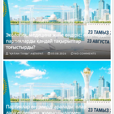
Экология, медицина және өндіріс: өңірлерде
партияларды қандай тақырыптар
тоғыстырды?
"ҚҰЛАН ТАҢЫ" АҚПАРАТ.
05.08.2026
NO COMMENTS
Партиялар өңірлерді аралады: олар
дәрігерлермен, жұмысшылармен,