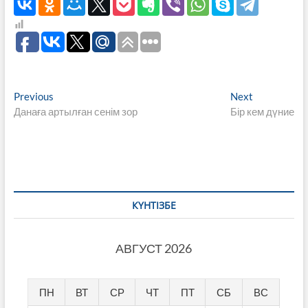
Навигация
Previous
Next
Previous
Next
post:
post:
Данаға артылған сенім зор
Бір кем дүние
по
записям
КҮНТІЗБЕ
АВГУСТ 2026
ПН
ВТ
СР
ЧТ
ПТ
СБ
ВС