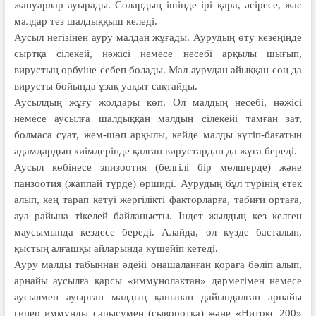
жануарлар ауырады. Солардың ішінде ірі қара, әсіресе, жас
малдар тез шалдыққыш келеді.
Аусыл негізінен ауру малдан жұғады. Аурудың өту кезеңінде
сыртқа сілекей, нәжісі немесе несебі арқылы шығып,
вирустың өрбуіне себеп болады. Мал аурудан айыққан соң да
вирусты бойында ұзақ уақыт сақтайды.
Аусылдың жұғу жолдары көп. Ол малдың несебі, нәжісі
немесе аусылға шалдыққан малдың сілекейі тамған зат,
болмаса суат, жем-шөп арқылы, кейде малды күтіп-бағатын
адамдардың киімдерінде қалған вирустардан да жұға береді.
Аусыл көбінесе эпизоотия (белгілі бір мөлшерде) және
панзоотия (жаппай түрде) өршиді. Аурудың бұл түрінің етек
алып, кең тарап кетуі жергілікті факторларға, табиғи ортаға,
ауа райына тікелей байланысты. Індет жылдың кез келген
маусымында кездесе береді. Алайда, ол күзде басталып,
қыстың алғашқы айларында күшейіп кетеді.
Ауру малды табыннан әдейі оңашаланған қораға бөліп алып,
арнайы аусылға қарсы «иммунолактан» дәрмегімен немесе
аусылмен ауырған малдың қанынан дайындалған арнайы
гипер иммунды сарысумен (сыворотка) және «Нитокс 200»