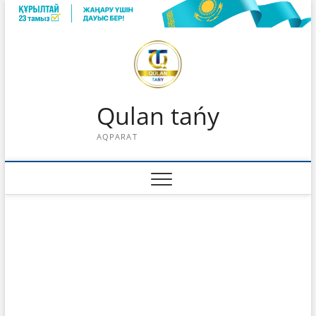
Skip
to
content
Qulan tańy
AQPARAT