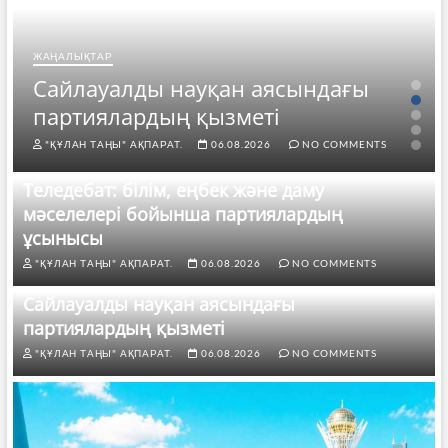
ЖАҢАЛЫҚТАР
Сайлауалды науқан аясындағы
партиялардың қызметі
"ҚҰЛАН ТАҢЫ" АҚПАРАТ.
06.08.2026
NO COMMENTS
Теледебат: білім, еңбек және даму
мәселелері бойынша партиялардың
ұсынысы
"ҚҰЛАН ТАҢЫ" АҚПАРАТ.
06.08.2026
NO COMMENTS
Сайлауалды науқан аясындағы
партиялардың қызметі
"ҚҰЛАН ТАҢЫ" АҚПАРАТ.
06.08.2026
NO COMMENTS