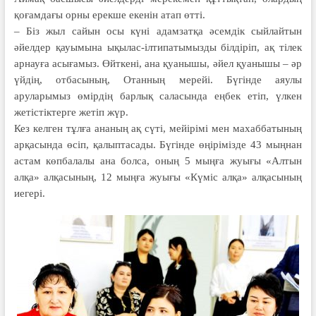
қоғамдағы орны ерекше екенін атап өтті.
– Біз жыл сайын осы күні адамзатқа әсемдік сыйлайтын
әйелдер қауымына ықылас-ілтипатымызды білдіріп, ақ тілек
арнауға асығамыз. Өйткені, ана қуанышы, әйел қуанышы – әр
үйдің, отбасының, Отанның мерейі. Бүгінде аяулы
аруларымыз өмірдің барлық саласында еңбек етіп, үлкен
жетістіктерге жетіп жүр.
Кез келген тұлға ананың ақ сүті, мейірімі мен махаббатының
арқасында өсіп, қалыптасады. Бүгінде өңірімізде 43 мыңнан
астам көпбалалы ана болса, оның 5 мыңға жуығы «Алтын
алқа» алқасының, 12 мыңға жуығы «Күміс алқа» алқасының
иегері.