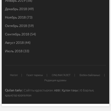
Январь 2019
(58)
Декабрь 2018
(49)
Ноябрь 2018
(73)
Октябрь 2018
(59)
Сентябрь 2018
(54)
Август 2018
(44)
Июль 2018
(33)
Негізгі
Газет тарихы
ONLINA ГАЗЕТ
Бізбен байланыс
Редакция құрамы
Qulan tańy
| Сайтты құрастырған:
ABB
|
Құлан таңы
| © Барлық
құқықтар қорғалған