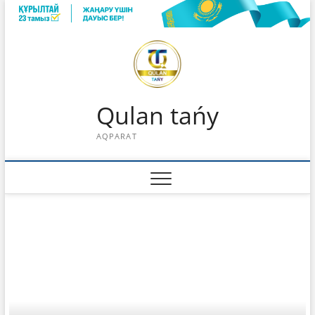
Skip
to
content
Qulan tańy
AQPARAT