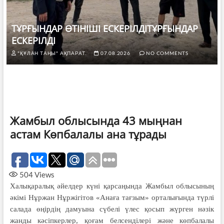
ТҰРҒЫНДАР ӨТІНІШІ ЕСКЕРІЛДІТҰРҒЫНДАР
ЕСКЕРІЛДІ
"ҚҰЛАН ТАҢЫ" АҚПАРАТ.
07.08.2026
NO COMMENTS
Жамбыл облысында 43 мыңнан
астам Көпбалалы ана тұрады
504
Views
Халықаралық әйелдер күні қарсаңында Жамбыл облысының
әкімі Нұржан Нұржігітов «Анаға тағзым» орталығында түрлі
салада өңірдің дамуына сүбелі үлес қосып жүрген нәзік
жанды кәсіпкерлер, қоғам белсенділері және көпбалалы