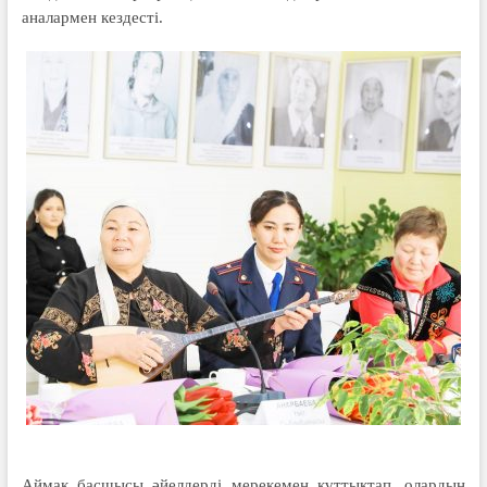
аналармен кездесті.
Аймақ басшысы әйелдерді мерекемен құттықтап, олардың