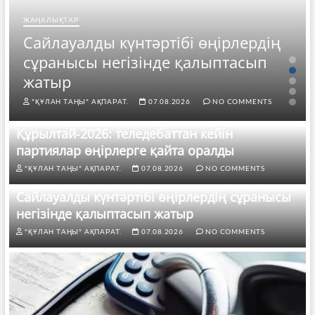
ЖАҢАЛЫҚТАР
Сайлауалды күнтәртібі өңірлердің
сұранысы негізінде қалыптасып
жатыр
"ҚҰЛАН ТАҢЫ" АҚПАРАТ.
07.08.2026
NO COMMENTS
Құрылтай-2026: теледебаттан кейін
партиялар өңірлерге қайта оралды
"ҚҰЛАН ТАҢЫ" АҚПАРАТ.
07.08.2026
NO COMMENTS
Сайлауалды күнтәртібі өңірлердің сұранысы
негізінде қалыптасып жатыр
"ҚҰЛАН ТАҢЫ" АҚПАРАТ.
07.08.2026
NO COMMENTS