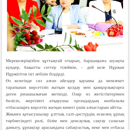
Мерекелеріңізбен құттықтай отырып, баршаңызға шуақты
күндер, бақытты сәттер тілеймін, – дей келе Нұржан
Нұржігітов ізгі лебізін білдірді.
Өз кезегінде сөз алған әйелдер қауымы да мемлекет
тарапынан көрсетіліп жатқан қолдау мен қамқорлықтарға
деген ризашылығын жеткізді. Олар өз жетістіктерімен
бөлісіп, жергілікті атқарушы органдардың көпбалалы
отбасыларға көрсетіп жатқан көмегі үшін алғыстарын айтты.
Жиынға қатысушылар ұлттық салт-дәстүрдің өскелең ұрпақ
тәрбиесіндегі рөлі, білім мен денсаулық сақтау саласын
дамыту, ұрпақтар арасындағы сабақтастық, неке мен отбасы