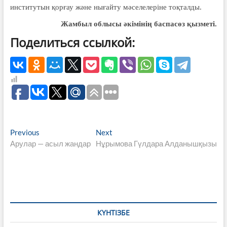
институтын қорғау және нығайту мәселелеріне тоқталды.
Жамбыл облысы әкімінің баспасөз қызметі.
Поделиться ссылкой:
Навигация
Previous
Next
Previous
Next
post:
post:
Арулар — асыл жандар
Нұрымова Гүлдара Алданышқызы
по
записям
КҮНТІЗБЕ