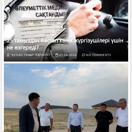
25 тамыздан бастап көлік жүргізушілері үшін
не өзгереді?
"ҚҰЛАН ТАҢЫ" АҚПАРАТ.
07.08.2026
NO COMMENTS