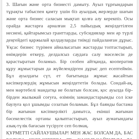
3. Шағын және орта бизнесті дамыту. Ауыл тұрғындарын
тұрақты табыспен қамту үшін біз ауылдық жерлерде шағын
және орта бизнес саласын мықтап қолға алу керекпіз. Осы
орайда жастарға арналған 2,5 пайыздық жеңілдетілген
несиені, қайтарымсыз гранттарды, субсидиялар мен әр түрлі
деңгейдегі қаржылай қолдауларды тиімді пайдаланған дұрыс.
Ұқсас бизнес түрімен айналысатын жастарды топтастырып,
өнімдерін өткеру, делдалсыз саудаға салу мәселесін де
қарастыратын боламыз. Бір сөзбен айтқанда, кооператив
құру жұмыстарын да жүйелендірген дұрыс деп есептеймін.
Бұл ауылдағы сүт, ет бағытында жұмыс жасайтын
кәсіпкерлердің жұмысын жеңілдететін болады. Сондай-ақ,
мен мәртебелі мандатқа ие болатын болсам, қос ауылда бір-
бірден жылыжай соғуға, өзімнің замандастарымды сол іске
баулуға қол ұшымды созатын боламын. Бұл баянды бастама
бір жағынан кәсіпкерлікті дамытса, екінші жағынан
бәсекелестік ортаны қалыптастырып, ауыл аумағындағы
азық-түлік бағасын түсіруге сеп болмақ.
ҚҰРМЕТТІ САЙЛАУШЫЛАР! МЕН ЖАС БОЛСАМ ДА, БАС