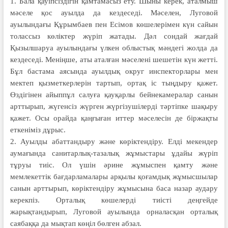
1. Бала қауіпсіздігін қамтамасыз ету. Шыны керек, аталмыш
мәселе қос ауылда да кездеседі. Мәселен, Луговой
ауылындағы Құрымбаев пен Есімов көшелерімен күн сайын
толассыз көліктер жүріп жатады. Дәл сондай жағдай
Қызылшаруа ауылындағы үлкен облыстық мәндегі жолда да
кездеседі. Меніңше, аты аталған мәселені шешетін күн жетті.
Бұл бастама аясында ауылдық округ инспекторлары мен
мектеп қызметкерлерін тартып, ортақ іс тыңдыру қажет.
Өздігінен айыппұл салуға қауқарлы бейнекамералар санын
арттырып, жүгенсіз жүрген жүргізушілерді тәртіпке шақыру
қажет. Осы орайда қаңғыған иттер мәселесін де біржақты
еткеніміз дұрыс.
2. Ауылды абаттандыру және көріктендіру. Елді мекендер
аумағында санитарлық-тазалық жұмыстары ұдайы жүріп
тұруы тиіс. Ол үшін әрине жұмыспен қамту және
мемлекеттік бағдарламалары арқылы қоғамдық жұмысшылар
санын арттырып, көріктендіру жұмысына баса назар аудару
керекпіз. Орталық көшелерді тиісті деңгейде
жарықтандырып, Луговой ауылында орналасқан орталық
саябаққа да мықтап көңіл бөлген абзал.