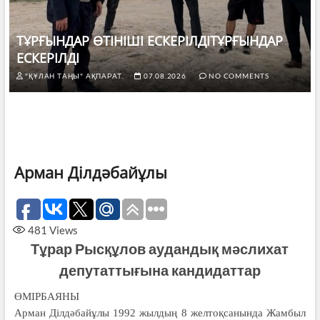
ТҰРҒЫНДАР ӨТІНІШІ ЕСКЕРІЛДІТҰРҒЫНДАР
ЕСКЕРІЛДІ
"ҚҰЛАН ТАҢЫ" АҚПАРАТ.
07.08.2026
NO COMMENTS
Арман Ділдәбайұлы
481
Views
Тұрар Рысқұлов аудандық мәслихат
депутаттығына кандидаттар
ӨМІРБАЯНЫ
Арман Ділдәбайұлы 1992 жылдың 8 желтоқсанында Жамбыл