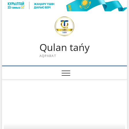
Skip
to
content
Qulan tańy
AQPARAT