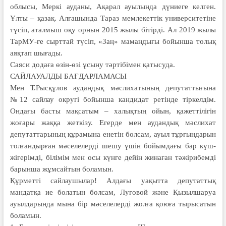
облысы, Меркі ауданы, Ақарал ауылында дүниеге келген.
Ұлты – қазақ. Алғашында Тараз мемлекеттік университетіне
түсіп, аталмыш оқу орнын 2015 жылы бітірді. Ал 2019 жылы
ТарМУ-ге сырттай түсіп, «Заң» мамандығы бойынша толық
аяқтап шығады.
Саяси додаға өзін-өзі ұсыну тәртібімен қатысуда.
САЙЛАУАЛДЫ БАҒДАРЛАМАСЫ
Мен Т.Рысқұлов аудандық мәслихатының депутаттығына
№12 сайлау округі бойынша кандидат ретінде тіркелдім.
Ондағы басты мақсатым – халықтың ойын, қажеттілігін
жоғары жаққа жеткізу. Егерде мен аудандық мәслихат
депутаттарының құрамына енетін болсам, ауыл тұрғындарын
толғандырған мәселелерді шешу үшін бойымдағы бар күш-
жігерімді, білімім мен осы күнге дейін жинаған тәжірибемді
барынша жұмсайтын боламын.
Құрметті сайлаушылар! Алдағы уақытта депутаттық
мандатқа ие болатын болсам, Луговой және Қызылшаруа
ауылдарында мына бір мәселелерді жолға қоюға тырысатын
боламын.