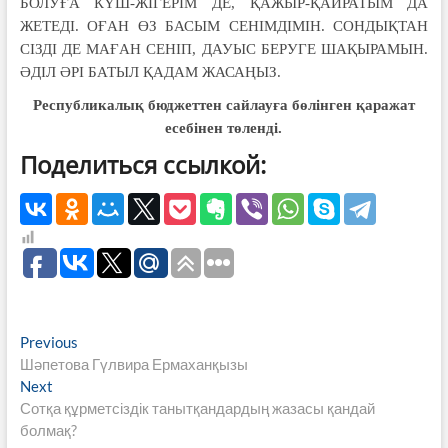
БОЛУҒА КҮШ-ЖІГЕРІМ ДЕ, ҚАЖЫР-ҚАЙРАТЫМ ДА
ЖЕТЕДІ. ОҒАН ӨЗ БАСЫМ СЕНІМДІМІН. СОНДЫҚТАН
СІЗДІ ДЕ МАҒАН СЕНІП, ДАУЫС БЕРУГЕ ШАҚЫРАМЫН.
ӘДІЛ ӘРІ БАТЫЛ ҚАДАМ ЖАСАҢЫЗ.
Республикалық бюджеттен сайлауға бөлінген қаражат
есебінен төленді.
Поделиться ссылкой:
Навигация
Previous
Previous
post:
Шәпетова Гүлвира Ермаханқызы
по
Next
Next
записям
post:
Сотқа құрметсіздік танытқандардың жазасы қандай
болмақ?