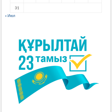
31
« Июл