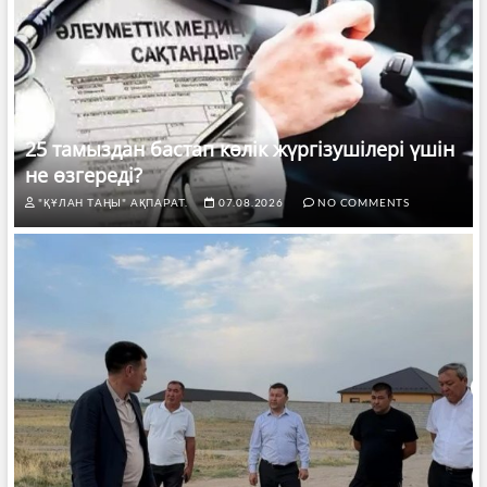
25 тамыздан бастап көлік жүргізушілері үшін
не өзгереді?
"ҚҰЛАН ТАҢЫ" АҚПАРАТ.
07.08.2026
NO COMMENTS