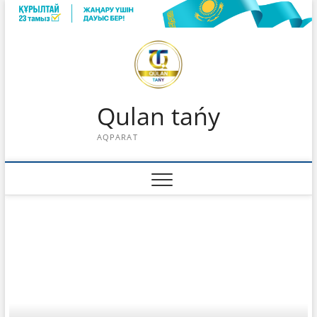
Skip
to
content
Qulan tańy
AQPARAT