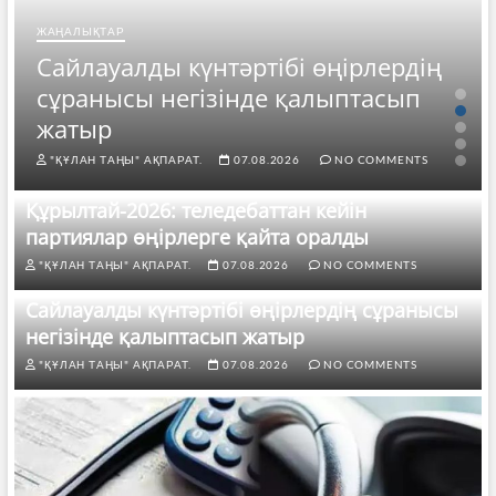
ЖАҢАЛЫҚТАР
Сайлауалды күнтәртібі өңірлердің
сұранысы негізінде қалыптасып
жатыр
"ҚҰЛАН ТАҢЫ" АҚПАРАТ.
07.08.2026
NO COMMENTS
Құрылтай-2026: теледебаттан кейін
партиялар өңірлерге қайта оралды
"ҚҰЛАН ТАҢЫ" АҚПАРАТ.
07.08.2026
NO COMMENTS
Сайлауалды күнтәртібі өңірлердің сұранысы
негізінде қалыптасып жатыр
"ҚҰЛАН ТАҢЫ" АҚПАРАТ.
07.08.2026
NO COMMENTS