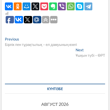
Навигация
Previous
Previous
post:
Бірлік пен тұрақтылық – ел дамуының өзегі
по
Next
Next
записям
post:
Ұшқын түбі – ӨРТ
КҮНТІЗБЕ
АВГУСТ 2026