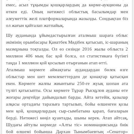
емес, асыл тұқымды қошқарлардың да көрме-аукционы да
өткен еді. Оның нәтижесі облыстық басылымдар мен
әлеуметтік желі платформаларында жазылды. Сондықтан біз
ол жағын қайталап жатпайық.
Шу ауданында ұйымдастырылған аталмыш шараға облыс
әкімінің орынбасары Қанатбек Мәдібек қатысып, іс-шараның
мазмұнына тоқталды. Ол өз сөзінде 2016 жылы облыста 2
миллион 406 мың бас қой болса, ол статистикаға бүгінгі
таңда 1 миллион қой қосылып отырғанын атап өтті.
Аталмыш көрмеге аймақтағы аудандардан бөлек өзге
облыстар мен шет мемлекеттерден де қонақтар қатысқан
екен. Көрмеге жалпы жиынтығы 250-ге жуық шопан ата
түлігі қатысыпты. Осы көрмеге Тұрар Рысқұлов ауданы өте
жоғары деңгейде дайындалып барды. Айта кетейік, қазылар
алқасы ортадағы таразыға тартылып, бойы өлшенген қозы
мен қой, қошқарлардың сыр-сымбатына қарап, бағаларын
берді. Нәтижесі көңіл қуантады, шыны керек. Атап айтсақ,
Шудағы айтулы көрмеде «Алты тіс» номинациясында биік
бой өлшемі бойынша Дархан Тынымбаевтың «Сенатор»