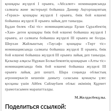
қошқары жүлделі І орынға, «Абсалют» номинациясында
салмағы және экстерьері бойынша Данияр Ақторпақовтың
«Геракл» қошқары жүлделі І орынға, биік бой өлшемі
бойынша жүлделі ІІ орынға лайық деп танылды.
Бұдан бөлек «Екі тіс» номинациясында Ерлан Сұралбектің
«Хан» деген қошқары биік бой өлшемі бойынша жүлделі І
орынға, ал салмағы бойынша жүлделі ІІІ орынға ие болды.
Шерхан Жайлыштың «Таусаф» қошқары «Төрт тіс»
номинациясында салмағы бойынша жүлделі ІІ орынға, биік
бой өлшемі бойынша жүлделі ІІІ орынға лайық деп танылды.
Қазылар алқасы Нұржан Болысбековтің қошқарын «Алты тіс»
номинациясында биік бой өлшемі бойынша жүлделі ІІІ
орынға лайық деп шешті. Шара соңында облыстың
агроөнеркәсіп кешенін дамыту саласына қомақты үлес
қосқаны үшін Айбек Сайлаубаев облыс әкімінің Құрмет
грамотасымен марапатталды.
М.Жолдасбекұлы.
Поделиться ссылкой: