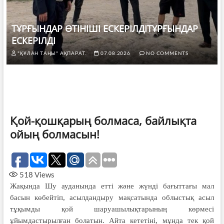
ТҰРҒЫНДАР ӨТІНІШІ ЕСКЕРІЛДІТҰРҒЫНДАР
ЕСКЕРІЛДІ
"ҚҰЛАН ТАҢЫ" АҚПАРАТ.
07.08.2026
NO COMMENTS
Қой-қошқарың болмаса, байлықта
ойың болмасын!
518
Views
Жақында Шу ауданында етті және жүнді бағыттағы мал
басын көбейтіп, асылдандыру мақсатында облыстық асыл
тұқымды қой шаруашылықтарының көрмесі
ұйымдастырылған болатын. Айта кететіні, мұнда тек қой