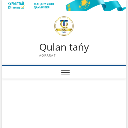
Skip
to
content
Qulan tańy
AQPARAT