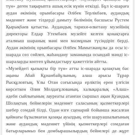
түн» деген тақырыпта ашық есік күнін өткізді. Бұл іс-шараға
аудан әкімінің орынбасары Әлібек Терлікбаев, аудандық
мәдениет және тілдерді дамыту бөлімінің басшысы Рүстем
Қырықбаев қатысты. Аудандық тарихи-өлкетану музейінің
директоры Елдар Утембаев музейге келген қонақтарға
аталмыш шараның мәні мен мазмұнын түсіндіріп берді.
Аудан әкімінің орынбасары Әлібек Мамытжанұлы да осы іс-
шарада сөз сөйлеп, жаһандану заманында осындай мәнді іс-
шараларды көптеп ұйымдастыру қажеттігін айтты.
«Музейдегі қызықты бір түн» атты іс-шарада қазақтың бас
ақыны Абай Құнанбайұлының, алаш арысы Тұрар
Рысқұловтың, Ұлы Отан соғысында ерліктің ерен үлгісін
көрсеткен Әлия Молдағұлованың, халықаралық «Алаш»
әдеби сыйлығының лауреаты атанған сыршыл ақын Қуандық
Шолақтың бейнелерін мәдениет саласының қызметкерлері
шебер сомдай білді. Одан өзге сценарий бойынша жасалған
қаймағы бұзылмаған қазақы ауылдың, егін шаруашылығының
және аудандық мәдениет үйінің қызметкерлері сомдаған
батырларымыз бен домбырашылырдың бейнелері де жұрт