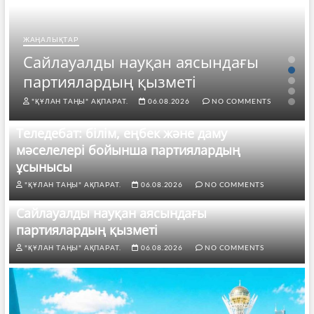
ЖАҢАЛЫҚТАР
Сайлауалды науқан аясындағы
партиялардың қызметі
"ҚҰЛАН ТАҢЫ" АҚПАРАТ.
06.08.2026
NO COMMENTS
Теледебат: білім, еңбек және даму
мәселелері бойынша партиялардың
ұсынысы
"ҚҰЛАН ТАҢЫ" АҚПАРАТ.
06.08.2026
NO COMMENTS
Сайлауалды науқан аясындағы
партиялардың қызметі
"ҚҰЛАН ТАҢЫ" АҚПАРАТ.
06.08.2026
NO COMMENTS