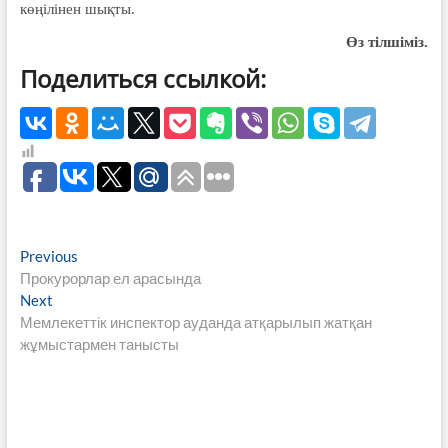
көңілінен шықты.
Өз тілшіміз.
Поделиться ссылкой:
Навигация
Previous
Previous
post:
Прокурорлар ел арасында
по
Next
Next
записям
post:
Мемлекеттік инспектор ауданда атқарылып жатқан
жұмыстармен танысты