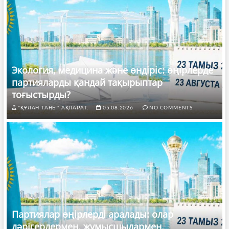
Экология, медицина және өндіріс: өңірлерде
партияларды қандай тақырыптар
тоғыстырды?
"ҚҰЛАН ТАҢЫ" АҚПАРАТ.
05.08.2026
NO COMMENTS
Партиялар өңірлерді аралады: олар
дәрігерлермен, жұмысшылармен,