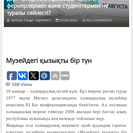
фермерлермен және студенттермен не
туралы сөйлесті?
"ҚҰЛАН ТАҢЫ" АҚПАРАТ.
05.08.2026
NO COMMENTS
Музейдегі қызықты бір түн
588
Views
18 мамыр – халықаралық музей күні. Бұл мереке ресми түрде
1977 жылы Мәскеу қаласындағы халықаралық музейлер
кеңесінің XI Бас конференциясында бекітілген. Ал, аталмыш
халықаралық мереке елімізде 2006 жылдан бері бастау алып,
республика аумағында кең көлемде тойланып жүр.
Жақында осы халықаралық мерекеге орай аудандық тарихи-
өлкетану музейінің қызметкерлері «Музейдегі қызықты бір