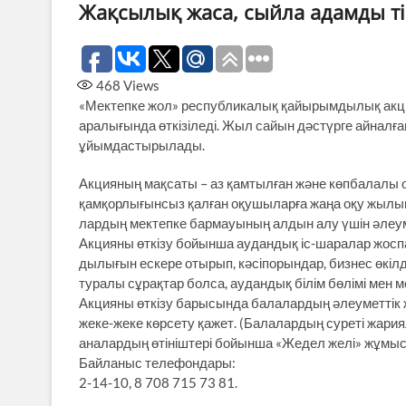
Жақсылық жаса, сыйла адамды ті
468
Views
«Мектепке жол» республикалық қайырымдылық акци
аралығында өткізіледі. Жыл сайын дәстүрге айнал
ұйымдастырылады.
Акцияның мақсаты – аз қамтылған және көпбалалы 
қамқорлығынсыз қалған оқушыларға жаңа оқу жылын
лардың мектепке бармауының алдын алу үшін әлеуме
Акцияны өткізу бойынша аудандық іс-шаралар жоспа
дылығын ескере отырып, кәсіп­орындар, бизнес өкі
туралы сұрақтар болса, аудандық білім бөлімі мен
Акцияны өткізу барысында бала­лардың әлеуметтік 
жеке-жеке көрсету қажет. (Балалардың суреті жариял
аналардың өтініштері бойынша «Жедел желі» жұмыс 
Байланыс телефондары:
2-14-10, 8 708 715 73 81.