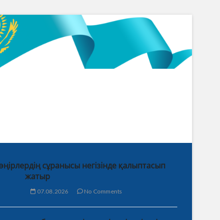
 өңірлердің сұранысы негізінде қалыптасып
жатыр
07.08.2026
No Comments