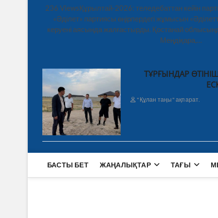
236 ViewsҚұрылтай-2026: теледебаттан кейін парт
«Әділет» партиясы өңірлердегі жұмысын «Әділетт
керуені аясында жалғастырды. Қостанай облысынд
Меңдіқара,…
ТҰРҒЫНДАР ӨТІНІШ
ЕС
"Құлан таңы" ақпарат.
БАСТЫ БЕТ
ЖАҢАЛЫҚТАР
ТАҒЫ
М