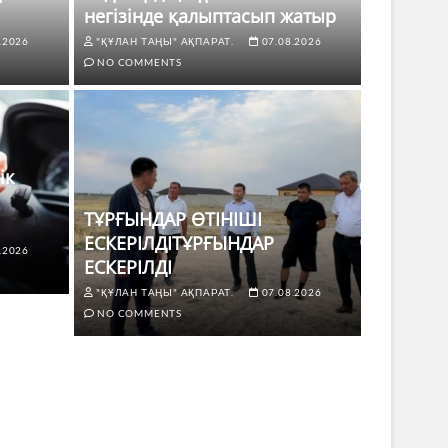
негізінде қалыптасып жатыр
.2026
"ҚҰЛАН ТАҢЫ" АҚПАРАТ.
07.08.2026
NO COMMENTS
ік
ТҰРҒЫНДАР ӨТІНІШІ
ЕСКЕРІЛДІТҰРҒЫНДАР
.2026
ЖАҢАЛЫҚТ
ЕСКЕРІЛДІ
 көлік жүргізушілері үшін не
ТҰРҒЫ
"ҚҰЛАН ТАҢЫ" АҚПАРАТ.
07.08.2026
ЕСКЕР
NO COMMENTS
8.2026
NO COMMENTS
"ҚҰЛАН Т