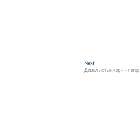
Next
Next
post:
Демалыстың көркі – лаге