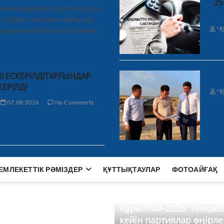
25
иялар өңірлерге қайта оралды
і Қазақстан үшін» мобильді
"Қ
а керуеннің бағыты Ұзынкөл,
І ЕСКЕРІЛДІТҰРҒЫНДАР
КЕРІЛДІ
"Қ
07.08.2026
No Comments
ЕМЛЕКЕТТІК РӘМІЗДЕР
ҚҰТТЫҚТАУЛАР
ФОТОАЙҒАҚ
Құрылтай-2026: теледе
кейін партиялар өңірле