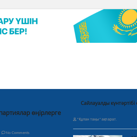
Сайлауалды күнтәртібі
 партиялар өңірлерге
"Құлан таңы" ақпарат.
No Comments