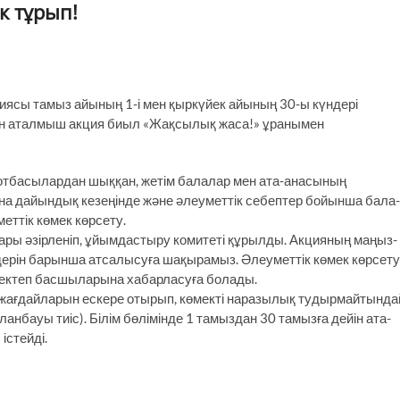
к тұрып!
ясы тамыз айының 1-і мен қыркүйек айының 30-ы күндері
ған аталмыш акция биыл «Жақсылық жаса!» ұранымен
отбасылардан шыққан, жетім балалар мен ата-анасының
а дайындық кезеңінде және әлеуметтік себептер бойынша бала­
ттік көмек көрсету.
ры әзірленіп, ұйым­дастыру комитеті құрылды. Акцияның маңыз­
лдерін барынша атсалысуға шақырамыз. Әлеуметтік көмек көрсету
 мектеп басшыларына хабарласуға болады.
жағдайларын ес­кере отырып, көмекті наразылық тудыр­майтында
анбауы тиіс). Білім бөлімінде 1 тамыздан 30 тамызға дейін ата-
істейді.