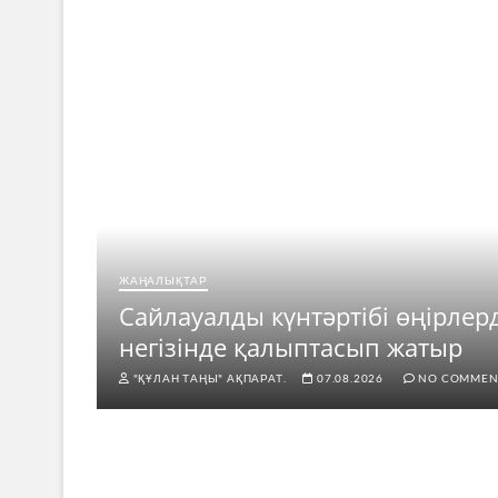
ЖАҢАЛЫҚТАР
ар
Сайлауалды күнтәртібі өңірлер
негізінде қалыптасып жатыр
"ҚҰЛАН ТАҢЫ" АҚПАРАТ.
07.08.2026
NO COMMEN