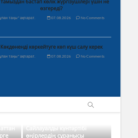
 тамыздан бастап көлік жүргізушілері үшін не
өзгереді?
ұлан таңы" ақпарат.
07.08.2026
No Comments
Көкдөненді көркейтуге көп күш салу керек
ұлан таңы" ақпарат.
07.08.2026
No Comments
баттан
Сайлауалды күнтәртібі
рге
өңірлердің сұранысы