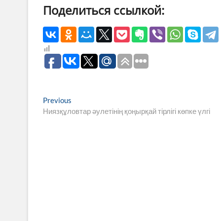
Поделиться ссылкой:
Навигация
Previous
Previous
post:
Ниязқұловтар әулетінің қоңырқай тірлігі көпке үлгі
по
записям