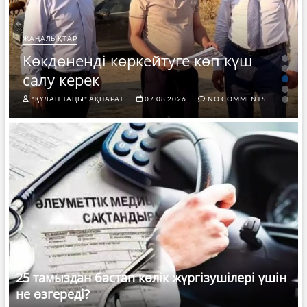
ЖАҢАЛЫҚТАР
Көкдөненді көркейтуге көп күш
салу керек
"ҚҰЛАН ТАҢЫ" АҚПАРАТ.
07.08.2026
NO COMMENTS
25 тамыздан бастап көлік жүргізушілері үшін
не өзгереді?