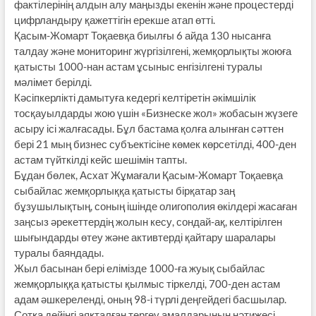
фактілерінің алдын алу маңызды екенін және процестерді
цифрландыру қажеттігін ерекше атап өтті.
Қасым-Жомарт Тоқаевқа биылғы 6 айда 130 нысанға
талдау және мониторинг жүргізілгені, жемқорлықты жоюға
қатысты 1000-нан астам ұсыныс енгізілгені туралы
мәлімет берілді.
Кәсіпкерлікті дамытуға кедергі келтіретін әкімшілік
тосқауылдарды жою үшін «Бизнеске жол» жобасын жүзеге
асыру ісі жалғасады. Бұл бастама қолға алынған сәттен
бері 21 мың бизнес субъектісіне көмек көрсетілді, 400-ден
астам түйткілді кейс шешімін тапты.
Бұдан бөлек, Асхат Жұмағали Қасым-Жомарт Тоқаевқа
сыбайлас жемқорлыққа қатысты бірқатар заң
бұзушылықтың, соның ішінде олигополия өкілдері жасаған
заңсыз әрекеттердің жолын кесу, сондай-ақ, келтірілген
шығындарды өтеу және активтерді қайтару шаралары
туралы баяндады.
Жыл басынан бері елімізде 1000-ға жуық сыбайлас
жемқорлыққа қатысты қылмыс тіркелді, 700-ден астам
адам әшкереленді, оның 98-і түрлі деңгейдегі басшылар.
Сотқа дейінгі аяқталған тергеу амалдарының нәтижесі