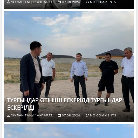
"ҚҰЛАН ТАҢЫ" АҚПАРАТ.
07.08.2026
NO COMMENTS
ТҰРҒЫНДАР ӨТІНІШІ ЕСКЕРІЛДІТҰРҒЫНДАР
ЕСКЕРІЛДІ
"ҚҰЛАН ТАҢЫ" АҚПАРАТ.
07.08.2026
NO COMMENTS