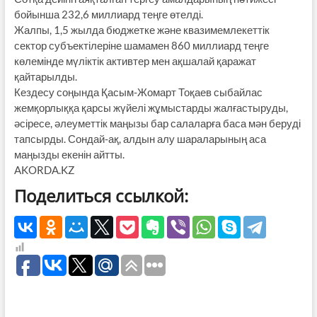
бойынша 232,6 миллиард теңге өтелді.
Жалпы, 1,5 жылда бюджетке және квазимемлекеттік
сектор субъектілеріне шамамен 860 миллиард теңге
көлемінде мүліктік активтер мен ақшалай қаражат
қайтарылды.
Кездесу соңында Қасым-Жомарт Тоқаев сыбайлас
жемқорлыққа қарсы жүйелі жұмыстарды жалғастыруды,
әсіресе, әлеуметтік маңызы бар салаларға баса мән беруді
тапсырды. Сондай-ақ, алдын алу шараларының аса
маңызды екенін айтты.
AKORDA.KZ
Поделиться ссылкой: