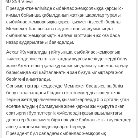
354
Views
Президентке елімізде сыбайлас жемқорлыққа қарсы іс-
қимыл бойынша қабылданып жатқан шаралар туралы
сыбайлас жемқорлыққа қарсы қызметтің есебі берілді.
Мемлекет басшысына ведомствоның жұмысында
сыбайлас жемқорлықтың алғышарттарын жоюға баса
назар аударылғаны баяндалды.
Асхат Жұмағалидың айтуынша, сыбайлас жемқорлық
тәуекелдеріне сырттан талдау жүргізу кезінде жерді бөлу
және Алматының қала құрылысын дамыту ісін жоспарлау
барысында жиі қайталанатын заң бұзушылықтарға жол
берілгені анықталды.
Сонымен қатар, кездесуде Мемлекет басшысына білім
беру саласындағы бюджеттік өтінімдерді әзірлеу тетік­
терінің жетілдірілмегеніне, қызмет­кер­лерді бір орталықтан
есепке алудың болмауына және қаржы жымқыруға әкеп
соқтырған бухгалтерлік жүйелердің қазынашылықтағы
деректер базасымен біріктірілуіне байланысты тәуекелдер
анықталғаны жөнінде ақпарат берілді.
Президент бұл саладағы сыбайлас жемқорлық