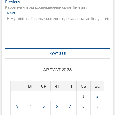
Навигация
Previous
Previous
post:
Қарбызға нитрат қосылмағанын қалай білеміз?
по
Next
Next
записям
post:
Н.Нұржігітов: Тазалық мәселесінде талап қатаң болуы тиіс
КҮНТІЗБЕ
АВГУСТ 2026
ПН
ВТ
СР
ЧТ
ПТ
СБ
ВС
1
2
3
4
5
6
7
8
9