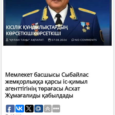
КІСІЛІК ҚҰНДЫЛЫҚТАРДЫҢ
КӨРСЕТКІШІКӨРСЕТКІШІ
"ҚҰЛАН ТАҢЫ" АҚПАРАТ.
07.08.2026
NO COMMENTS
Мемлекет басшысы Сыбайлас
жемқорлыққа қарсы іс-қимыл
агенттігінің төрағасы Асхат
Жұмағалиды қабылдады