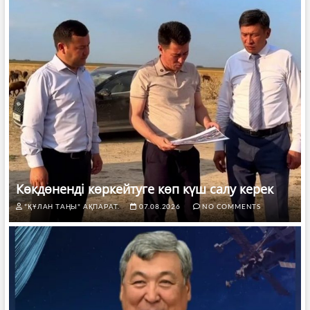
Көкдөненді көркейтуге көп күш салу керек
"ҚҰЛАН ТАҢЫ" АҚПАРАТ.
07.08.2026
NO COMMENTS