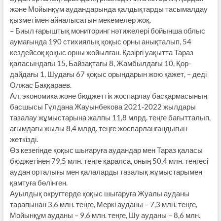
және Мойынқұм аудандарында қалдықтарды тасымалдау
қызметімен айналысатын мекемелер жоқ.
– Биыл ғарыштық мониторинг нәтижелері бойынша облыс
аумағында 190 стихиялық қоқыс орны анықталып, 54
кездейсоқ қоқыс орны жойылған. Қазіргі уақытта Тараз
қаласындағы 15, Байзақтағы 8, Жамбылдағы 10, Қор­
дайдағы 1, Шудағы 67 қоқыс орындарын жою қажет, – деді
Олжас Баққараев.
Ал, экономика және бюджеттік жоспарлау басқармасының
басшысы Гүлдана Жауынбекова 2021-2022 жылдары
тазалау жұмыстарына жалпы 11,8 млрд. теңге бағытталып,
ағым­дағы жылы 8,4 млрд. теңге жоспар­лан­ғандығын
жеткізді.
Өз кезегінде қоқыс шығаруға аудандар мен Тараз қаласы
бюджетінен 79,5 млн. теңге қаралса, оның 50,4 млн. теңгесі
аудан орталығы мен қалаларды тазалық жұмыстарымен
қамтуға бөлінген.
Ауылдық округтерде қоқыс шығаруға Жуалы ауданы
тарапынан 3,6 млн. теңге, Меркі ауданы – 7,3 млн. теңге,
Мойынқұм ауданы – 9,6 млн. теңге, Шу ауданы – 8,6 млн.