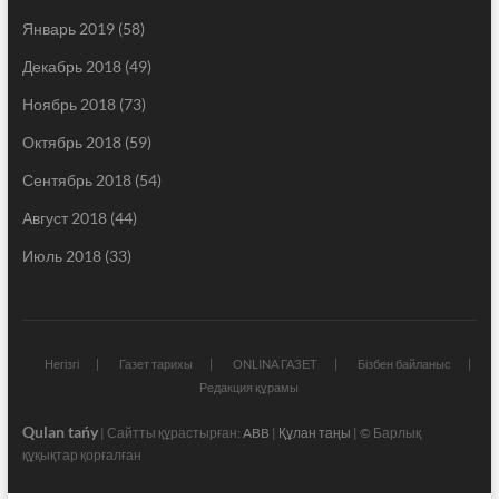
Январь 2019
(58)
Декабрь 2018
(49)
Ноябрь 2018
(73)
Октябрь 2018
(59)
Сентябрь 2018
(54)
Август 2018
(44)
Июль 2018
(33)
Негізгі
Газет тарихы
ONLINA ГАЗЕТ
Бізбен байланыс
Редакция құрамы
Qulan tańy
| Сайтты құрастырған:
ABB
|
Құлан таңы
| © Барлық
құқықтар қорғалған