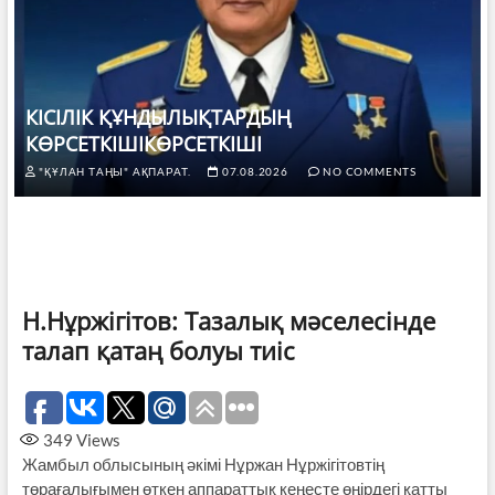
КІСІЛІК ҚҰНДЫЛЫҚТАРДЫҢ
КӨРСЕТКІШІКӨРСЕТКІШІ
"ҚҰЛАН ТАҢЫ" АҚПАРАТ.
07.08.2026
NO COMMENTS
Н.Нұржігітов: Тазалық мәселесінде
талап қатаң болуы тиіс
349
Views
Жамбыл облысының әкімі Нұржан Нұржігітовтің
төрағалығымен өткен аппараттық кеңесте өңірдегі қатты