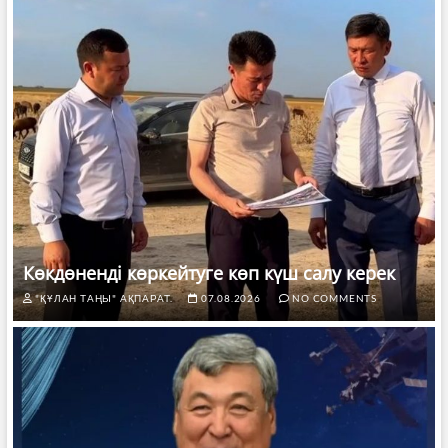
Көкдөненді көркейтуге көп күш салу керек
"ҚҰЛАН ТАҢЫ" АҚПАРАТ.
07.08.2026
NO COMMENTS