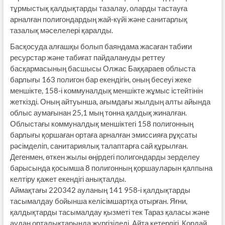
тұрмыстық қалдықтарды тазалау, оларды тастауға
арналған полигондардың жай-күйі және санитарлық
тазалық мәселелері қаралды.
Басқосуда алғашқы болып баяндама жасаған табиғи
ресурстар және табиғат пайдалануды реттеу
басқармасының басшысы Олжас Баққараев облыста
барлығы 163 полигон бар екендігін, оның бесеуі жеке
меншікте, 158-і коммуналдық меншікте жұмыс істейтінін
жеткізді. Оның айтуынша, ағымдағы жылдың алты айында
облыс аумағынан 25,1 мың тонна қалдық жиналған.
Облыстағы коммуналдық меншіктегі 158 полигонның
барлығы қоршаған ортаға арналған эмиссияға рұқсаты
рәсімделіп, санитариялық талаптарға сай құрылған.
Дегенмен, өткен жылы өңірдегі полигондарды зерделеу
барысында қосымша 8 полигонның қоршауларын қалпына
келтіру қажет екендігі анықталды.
Аймақтағы 220342 ауланың 141 958-і қалдықтарды
тасымалдау бойынша келісімшартқа отырған. Яғни,
қалдықтарды тасымалдау қызметі тек Тараз қаласы және
аудан орталықтарында жүргізіледі. Айта кетерлігі, Қордай