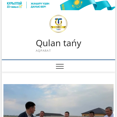
Skip
to
content
Qulan tańy
AQPARAT