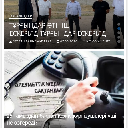
ЖАҢАЛЫҚТАР
ТҰРҒЫНДАР ӨТІНІШІ
ЕСКЕРІЛДІТҰРҒЫНДАР ЕСКЕРІЛДІ
"ҚҰЛАН ТАҢЫ" АҚПАРАТ.
07.08.2026
NO COMMENTS
25 тамыздан бастап көлік жүргізушілері үшін
не өзгереді?