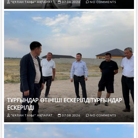
"ҚҰЛАН ТАҢЫ" АҚПАРАТ.
07.08.2026
NO COMMENTS
ТҰРҒЫНДАР ӨТІНІШІ ЕСКЕРІЛДІТҰРҒЫНДАР
ЕСКЕРІЛДІ
"ҚҰЛАН ТАҢЫ" АҚПАРАТ.
07.08.2026
NO COMMENTS