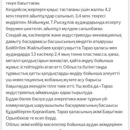
теңге бағыттаған.
Кездейсоқ жерлерге қоқыс тастағаны үшін жалпы 4,2
млн.теңгеге айыппұлдар салынып, 3,4 млн. теңгесі
өндірілген. Мойынқұм, Т.Рысқұлов аудандарында ескерту
берумен шектеліп, айыппұл мүлдем салынбаған.
Сондай-ақ, кәсіпкерлік және индустриялды-инновациялық
дамыту басқармасы басшысының міндетін атқарушы
Бейбітбек Жайлыбаев қазіргі уақытта Тараз қаласы мен
аудандарда 13 кәсіпкер 2,4 мың тонна пластмасса, қағаз,
металл қалдықтарын жинақтап, қайта өңдеу бойынша
жұмыс істейтіндігін атап өтті. Облыста бүгінгі таңда
тұрмыстық қатты қалдықтарды өндіру бойынша әлеуетті
үш инвестициялық жобаның жүзеге асу барысы
бақылауда екендігін тілге тиек етті. Үш жоба да «Тараз
индустриялық аймағында» қарастырылуда.
Бұдан бөлек басқосуда энергетика және тұрғын үй-
коммуналдық шаруашылығы басқармасының басшысы
Құдайберген Қорғанбаев, Тараз қаласының әкімі Бақытжан
Орынбеков те есеп берді.
Облыс әкімі кейбір мәселелер бойынша аудан әкімдерінен