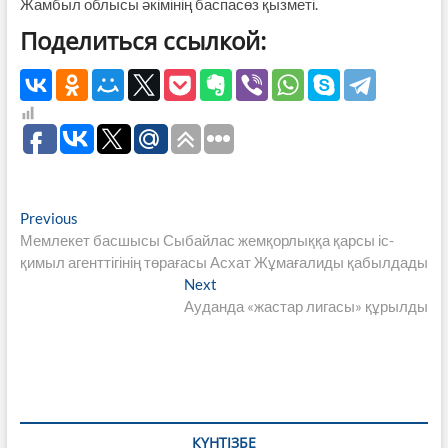
Жамбыл облысы әкімінің баспасөз қызметі.
Поделиться ссылкой:
Навигация
Previous
Previous
post:
Мемлекет басшысы Сыбайлас жемқорлыққа қарсы іс-
по
қимыл агенттігінің төрағасы Асхат Жұмағалиды қабылдады
записям
Next
Next
post:
Ауданда «жастар лигасы» құрылды
КҮНТІЗБЕ