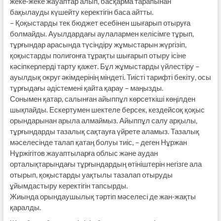
жеке-жеке жауаптар алып, басқарма тарапынан
бақылауды күшейту керектігін баса айтты.
– Қоқыстарды тек бюджет есебінен шығарып отыруға
болмайды. Ауылдардағы аулалармен келісімге тұрып,
тұрғындар арасында түсіндіру жұмыстарын жүргізіп,
қоқыстарды полигонға тұрақты шығарып отыру ісіне
кәсіпкерлерді тарту қажет. Бұл жұмыстарды үйлестіру –
ауылдық округ әкімдерінің міндеті. Тиісті тарифті бекіту, осы
тұрғыдағы әдістемені қайта қарау – маңызды.
Сонымен қатар, салынған айыппұл көрсеткіші көңілден
шықпайды. Ескертумен шектеле берсек, кездейсоқ қоқыс
орындарынан арыла алмаймыз. Айыппұл салу арқылы,
тұрғындарды тазалық сақтауға үйрете аламыз. Тазалық
мәселесінде талап қатаң болуы тиіс, – деген Нұржан
Нұржігітов жауаптыларға облыс және аудан
орталықтарындағы тұрғындардың өтініштерін негізге ала
отырып, қоқыстарды уақтылы тазалап отыруды
ұйымдастыру керектігін тапсырды.
Жиында орындаушылық тәртіп мәселесі де жан-жақты
қаралды.