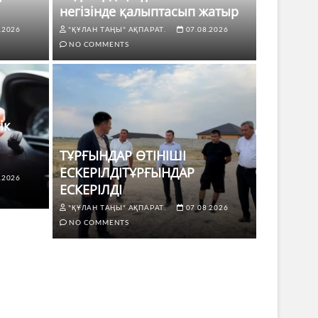
негізінде қалыптасып жатыр
.2026
"ҚҰЛАН ТАҢЫ" АҚПАРАТ.
07.08.2026
NO COMMENTS
ік
ТҰРҒЫНДАР ӨТІНІШІ
ЕСКЕРІЛДІТҰРҒЫНДАР
.2026
ЖАҢАЛЫҚТ
ЕСКЕРІЛДІ
 көлік жүргізушілері үшін не
ТҰРҒЫ
"ҚҰЛАН ТАҢЫ" АҚПАРАТ.
07.08.2026
ЕСКЕР
NO COMMENTS
8.2026
NO COMMENTS
"ҚҰЛАН Т