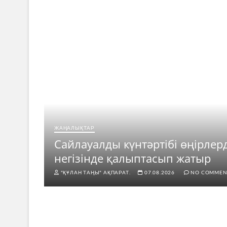
ЖАҢАЛЫҚТАР
ар
Сайлауалды күнтәртібі өңірлер
негізінде қалыптасып жатыр
"ҚҰЛАН ТАҢЫ" АҚПАРАТ.
07.08.2026
NO COMMEN