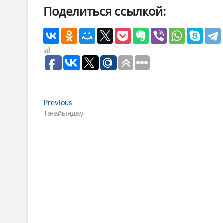
Поделиться ссылкой:
Навигация
Previous
Previous
post:
Тағайындау
по
записям