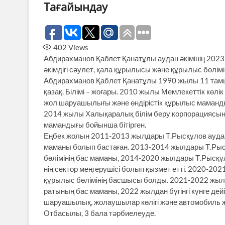
Тағайындау
402
Views
Абдирахманов Қаблет Қанатұлы аудан әкімінің 2023
әкімдігі сәулет, қала құрылысы және құрылыс бөлі
Абдирахманов Қаб­лет Қанатұлы ​1990 жылы 11 тамыз
қазақ. Білімі – жо­ғары. 2010 жылы Мемлекеттік кө­
жол шаруашылығы және өндірістік құрылыс маманды
​2014 жылы Халықаралық білім беру корпорациясын
мамандығы бойынша бітірген.
Еңбек жолын ​2011-2013 жылдары Т.Рысқұлов ауданы
маманы болып баста­ған. 2013-2014 жылдары Т.Рысқ
бөлімінің бас маманы, ​2014-2020 жылдары Т.Рысқұл
нің сектор меңгерушісі болып қызмет етті. 2020-202
құрылыс бөлімінің басшысы болды. 2021-2022 жылда
ратының бас маманы, 2022 жылдан бүгінгі күнге дейі
шаруашылық, жолаушылар көлігі және автомобиль 
Отбасылы, 3 бала тәрбиелеуде.