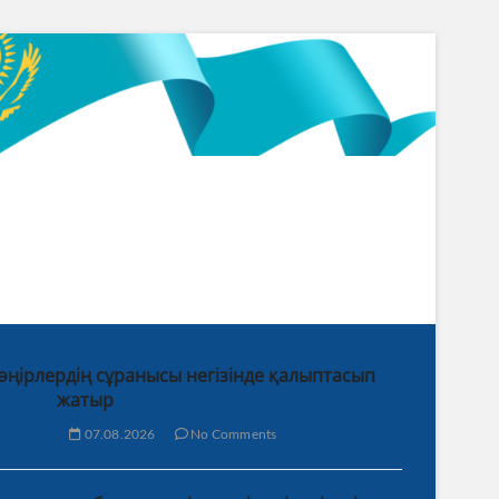
 өңірлердің сұранысы негізінде қалыптасып
жатыр
07.08.2026
No Comments