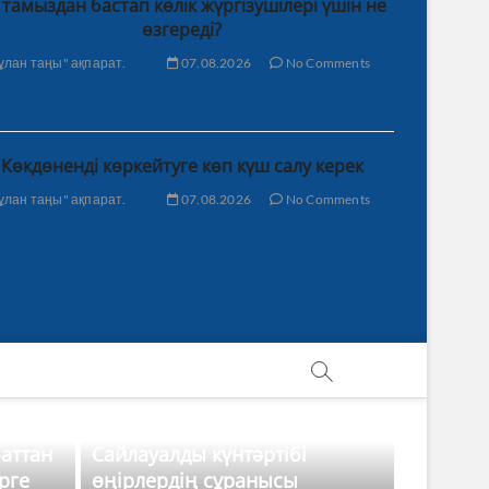
 тамыздан бастап көлік жүргізушілері үшін не
өзгереді?
ұлан таңы" ақпарат.
07.08.2026
No Comments
Көкдөненді көркейтуге көп күш салу керек
ұлан таңы" ақпарат.
07.08.2026
No Comments
баттан
Сайлауалды күнтәртібі
рге
өңірлердің сұранысы