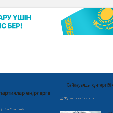
Сайлауалды күнтәртібі
 партиялар өңірлерге
"Құлан таңы" ақпарат.
No Comments