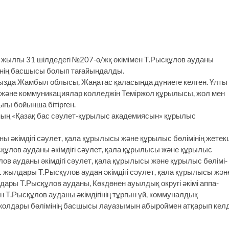
 жылғы 31 шілдедегі №207-ө/жқ өкімімен Т.Рысқұлов ауданы
мінің басшысы болып тағайындалды.
да Жам­был облысы, Жаңа­тас қала­сын­да дү­ние­ге келген. Ұлты
лік және ком­муни­кациялар колледжін Теміржол құрылысы, жол мен
ғы бойынша бітірген.
ың «Қазақ бас сәулет-құры­лыс академиясын» құрылыс
 әкімдігі сәу­лет, қала құрылысы және құрылыс бөлімінің жетек
ұлов ауданы әкімдігі сәулет, қала құры­лысы және құрылыс
ов ауданы әкімдігі сәулет, қала құрылысы және құрылыс бөлімі­
1 жылдары Т.Рысқұлов аудан әкім­дігі сәулет, қала құрылысы жән
ры Т.Рысқұлов ауданы, Көкдөнен ауылдық округі әкімі аппа­
н Т.Рысқұлов ауданы әкімдігінің тұрғын үй, коммуналдық
жолдары бөлімінің басшысы лауазымын абыроймен атқарып келд