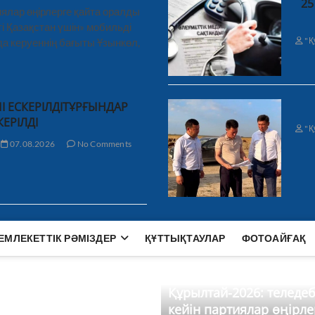
25
ялар өңірлерге қайта оралды
і Қазақстан үшін» мобильді
"Қ
а керуеннің бағыты Ұзынкөл,
І ЕСКЕРІЛДІТҰРҒЫНДАР
КЕРІЛДІ
"Қ
07.08.2026
No Comments
ЕМЛЕКЕТТІК РӘМІЗДЕР
ҚҰТТЫҚТАУЛАР
ФОТОАЙҒАҚ
Құрылтай-2026: теледе
кейін партиялар өңірле