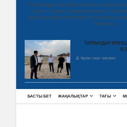
90 ViewsҚұрылтай-2026: теледебаттан кейін парти
«Әділет» партиясы өңірлердегі жұмысын «Әділетт
керуені аясында жалғастырды. Қостанай облысынд
Меңдіқара,…
ТҰРҒЫНДАР ӨТІНІШ
ЕС
"Құлан таңы" ақпарат.
БАСТЫ БЕТ
ЖАҢАЛЫҚТАР
ТАҒЫ
М