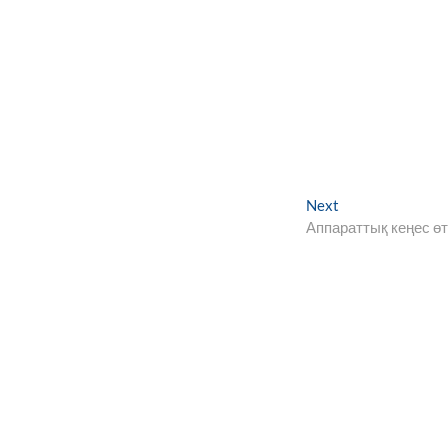
Next
Next
post:
Аппараттық кеңес өт