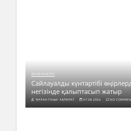
ЖАҢАЛЫҚТАР
ар
Сайлауалды күнтәртібі өңірлер
негізінде қалыптасып жатыр
"ҚҰЛАН ТАҢЫ" АҚПАРАТ.
07.08.2026
NO COMMEN