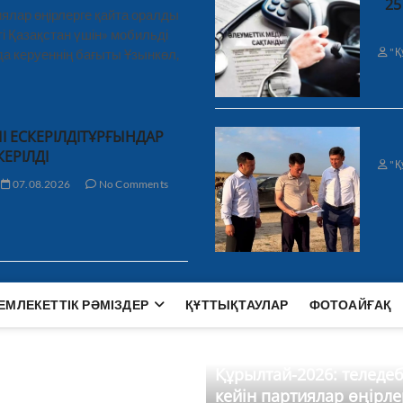
25
ялар өңірлерге қайта оралды
і Қазақстан үшін» мобильді
"Қ
а керуеннің бағыты Ұзынкөл,
І ЕСКЕРІЛДІТҰРҒЫНДАР
КЕРІЛДІ
"Қ
07.08.2026
No Comments
ЕМЛЕКЕТТІК РӘМІЗДЕР
ҚҰТТЫҚТАУЛАР
ФОТОАЙҒАҚ
Құрылтай-2026: теледе
кейін партиялар өңірле