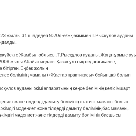
23 жылғы 31 шілдедегі №206-ө/жқ өкімімен Т.Рысқұлов ауданы
ындалды.
күйекте Жамбыл об­лысы, Т.Рысқұлов ау­даны, Жаңатұрмыс ау
ры. 2008 жылы Абай атындағы Қазақ ұлттық педагогикалық
бітірген. Еңбек жолын
кеңсе бөлімінің маманы («Жастар практикасы» бойынша) болып
сқұлов ауданы әкімі аппаратының кеңсе бөлімінің келісімшарт
дениет және тілдерді дамыту бөлімінің статист маманы болып
кімдігі мәдениет және тілдерді дамыту бөлімінің бас маманы, ​
әкімдігі мәдениет және тілдерді дамыту бөлімінің басшысы