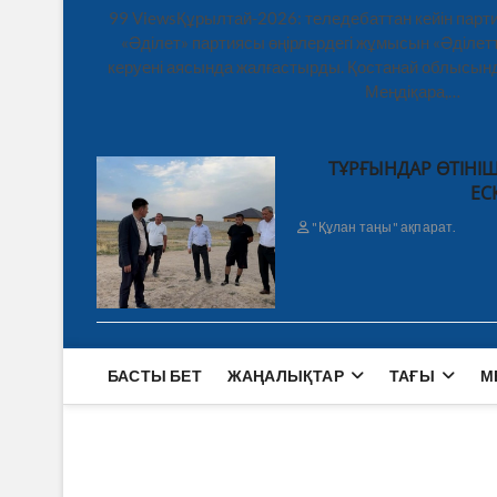
99 ViewsҚұрылтай-2026: теледебаттан кейін парти
«Әділет» партиясы өңірлердегі жұмысын «Әділетт
керуені аясында жалғастырды. Қостанай облысынд
Меңдіқара,…
ТҰРҒЫНДАР ӨТІНІШ
ЕС
"Құлан таңы" ақпарат.
БАСТЫ БЕТ
ЖАҢАЛЫҚТАР
ТАҒЫ
М