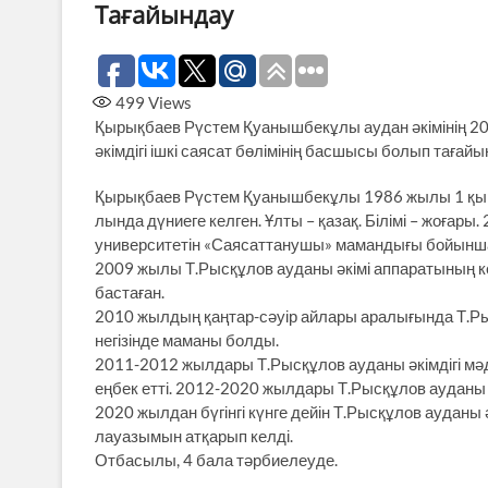
Тағайындау
499
Views
Қырықбаев Рүстем Қуанышбекұлы аудан әкімінің 20
әкімдігі ішкі саясат бөлімінің басшысы болып тағай
Қырықбаев Рүстем Қуанышбекұлы 1986 жылы 1 қыр­
лын­да дүниеге кел­ген. Ұлты – қазақ. Білімі – жоға
университетін «Саясаттанушы» мамандығы бойынша 
​2009 жылы Т.Рысқұлов ауданы әкімі аппаратының 
бастаған.
​2010 жылдың қаңтар-сәуір айлары аралығында Т.Ры
негізінде маманы болды.
​2011-2012 жылдары Т.Рысқұлов ауданы әкімдігі мә
еңбек етті. ​2012-2020 жылдары Т.Рысқұлов ауданы ә
2020 жылдан бүгінгі күнге дейін Т.Рысқұлов ауданы 
лауазымын атқарып келді.
Отбасылы, 4 бала тәрбиелеуде.