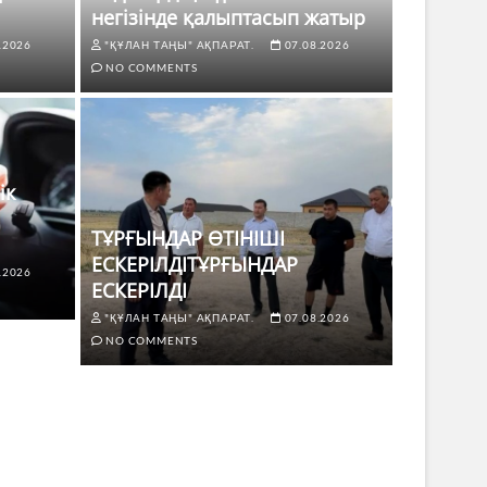
негізінде қалыптасып жатыр
.2026
"ҚҰЛАН ТАҢЫ" АҚПАРАТ.
07.08.2026
NO COMMENTS
ік
ТҰРҒЫНДАР ӨТІНІШІ
ЕСКЕРІЛДІТҰРҒЫНДАР
.2026
ЖАҢАЛЫҚТ
ЕСКЕРІЛДІ
 көлік жүргізушілері үшін не
ТҰРҒЫ
"ҚҰЛАН ТАҢЫ" АҚПАРАТ.
07.08.2026
ЕСКЕР
NO COMMENTS
8.2026
NO COMMENTS
"ҚҰЛАН Т