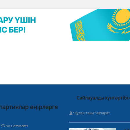
Сайлауалды күнтәртібі
 партиялар өңірлерге
"Құлан таңы" ақпарат.
No Comments