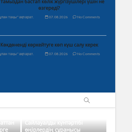
 тамыздан бастап көлік жүргізушілері үшін не
өзгереді?
ұлан таңы" ақпарат.
07.08.2026
No Comments
Көкдөненді көркейтуге көп күш салу керек
ұлан таңы" ақпарат.
07.08.2026
No Comments
баттан
Сайлауалды күнтәртібі
рге
өңірлердің сұранысы