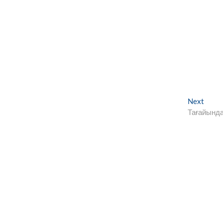
Next
Next
post:
Тағайынд