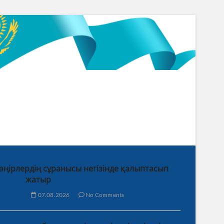
 өңірлердің сұранысы негізінде қалыптасып
жатыр
07.08.2026
No Comments