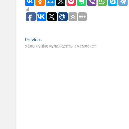
Навигация
Previous
Previous
post:
халық үніне құлақ асатын мемлекет
по
записям