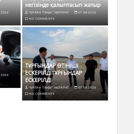
негізінде қалыптасып жатыр
.2026
"ҚҰЛАН ТАҢЫ" АҚПАРАТ.
07.08.2026
NO COMMENTS
ік
ТҰРҒЫНДАР ӨТІНІШІ
ЕСКЕРІЛДІТҰРҒЫНДАР
.2026
ЖАҢАЛЫҚТ
ЕСКЕРІЛДІ
 көлік жүргізушілері үшін не
ТҰРҒЫ
"ҚҰЛАН ТАҢЫ" АҚПАРАТ.
07.08.2026
ЕСКЕР
NO COMMENTS
8.2026
NO COMMENTS
"ҚҰЛАН Т