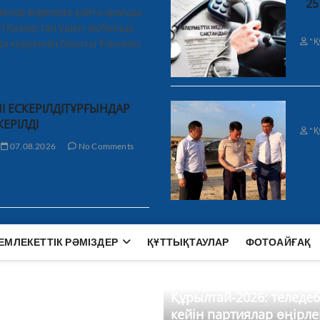
25
ялар өңірлерге қайта оралды
і Қазақстан үшін» мобильді
"Қ
а керуеннің бағыты Ұзынкөл,
І ЕСКЕРІЛДІТҰРҒЫНДАР
КЕРІЛДІ
"Қ
07.08.2026
No Comments
ЕМЛЕКЕТТІК РӘМІЗДЕР
ҚҰТТЫҚТАУЛАР
ФОТОАЙҒАҚ
Құрылтай-2026: теледе
кейін партиялар өңірле