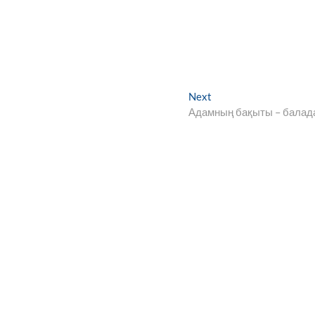
Next
Next
post:
Адамның бақыты – балад