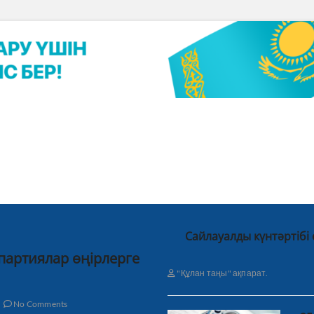
Сайлауалды күнтәртібі
 партиялар өңірлерге
"Құлан таңы" ақпарат.
No Comments