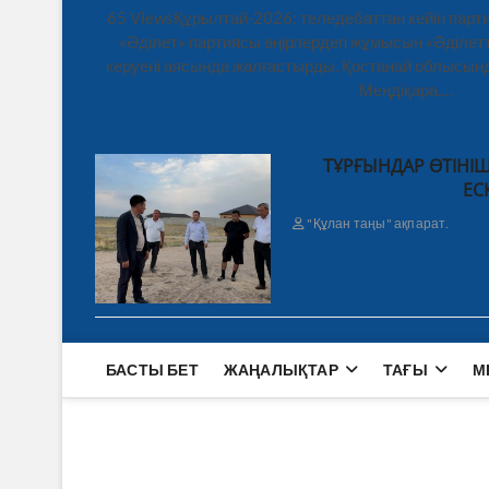
65 ViewsҚұрылтай-2026: теледебаттан кейін парти
«Әділет» партиясы өңірлердегі жұмысын «Әділетт
керуені аясында жалғастырды. Қостанай облысынд
Меңдіқара,…
ТҰРҒЫНДАР ӨТІНІШ
ЕС
"Құлан таңы" ақпарат.
БАСТЫ БЕТ
ЖАҢАЛЫҚТАР
ТАҒЫ
М