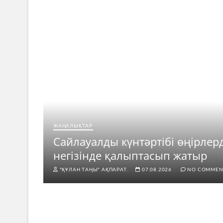
ЖАҢАЛЫҚТАР
ар
Сайлауалды күнтәртібі өңірлер
негізінде қалыптасып жатыр
"ҚҰЛАН ТАҢЫ" АҚПАРАТ.
07.08.2026
NO COMMEN