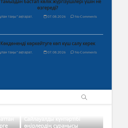
 тамыздан бастап көлік жүргізушілері үшін не
өзгереді?
ұлан таңы" ақпарат.
07.08.2026
No Comments
Көкдөненді көркейтуге көп күш салу керек
ұлан таңы" ақпарат.
07.08.2026
No Comments
баттан
Сайлауалды күнтәртібі
рге
өңірлердің сұранысы