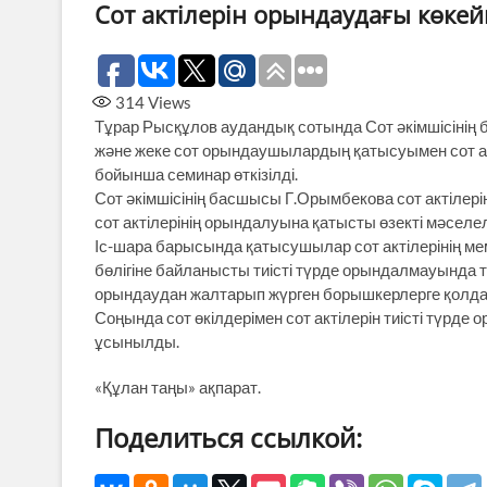
Сот актілерін орындаудағы көкей
314
Views
Тұрар Рысқұлов аудандық сотында Сот әкімшісінің
және жеке сот орындаушылардың қатысуымен сот ак
бойынша семинар өткізілді.
Сот әкімшісінің басшысы Г.Орымбекова сот актілер
сот актілерінің орындалуына қатысты өзекті мәсел
Іс-шара барысында қатысушылар сот актілерінің ме
бөлігіне байланысты тиісті түрде орындалмауында 
орындаудан жалтарып жүрген борышкерлерге қолд
Соңында сот өкілдерімен сот актілерін тиісті түрд
ұсынылды.
«Құлан таңы» ақпарат.
Поделиться ссылкой: