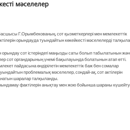
кесті мәселелер
 басшысы Г.Орымбекованың, сот қызметкерлері мен мемлекеттік
тілерін орындауда туындайтын көкейкесті мәселелерді талқыл
ін орындау сот істеріндегі маңызды саты болып табылатынын жән
елер сот органдарының үнемі бақылауында болатынын атап өтті.
млекет пайдасына өндірілетін мемлекеттік баж бен сомалар
туындайтын проблемалық мәселелер, сондай-ақ, сот актілерін
анатын шаралар талқыланды.
е орындамау фактілерін анықтау мен жою бойынша шараны күшейту