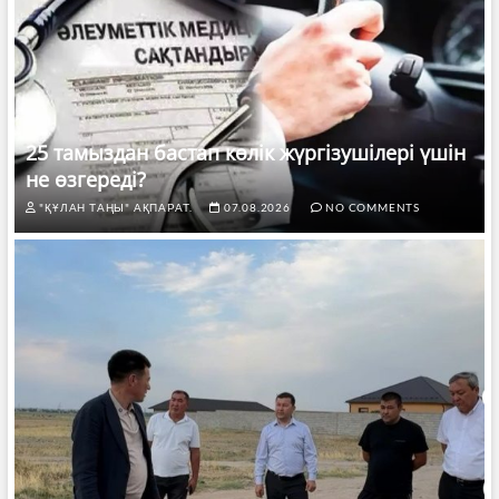
25 тамыздан бастап көлік жүргізушілері үшін
не өзгереді?
"ҚҰЛАН ТАҢЫ" АҚПАРАТ.
07.08.2026
NO COMMENTS