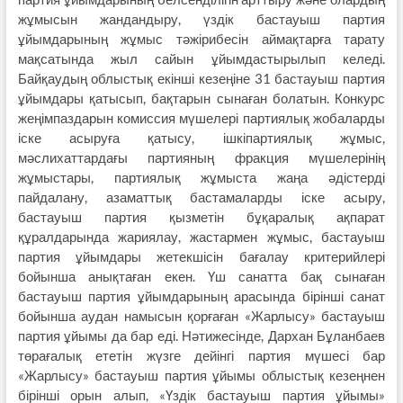
жұмысын жандандыру, үздік бастауыш партия
ұйымдарының жұмыс тәжірибесін аймақтарға тарату
мақсатында жыл сайын ұйымдастырылып келеді.
Байқаудың облыстық екінші кезеңіне 31 бастауыш партия
ұйымдары қатысып, бақтарын сынаған болатын. Конкурс
жеңімпаздарын комиссия мүшелері партиялық жобаларды
іске асыруға қатысу, ішкіпартиялық жұмыс,
мәслихаттардағы партияның фракция мүшелерінің
жұмыстары, партиялық жұмыста жаңа әдістерді
пайдалану, азаматтық бастамаларды іске асыру,
бастауыш партия қызметін бұқаралық ақпарат
құралдарында жариялау, жастармен жұмыс, бастауыш
партия ұйымдары жетекшісін бағалау критерийлері
бойынша анықтаған екен. Үш санатта бақ сынаған
бастауыш партия ұйымдарының арасында бірінші санат
бойынша аудан намысын қорғаған «Жарлысу» бастауыш
партия ұйымы да бар еді. Нәтижесінде, Дархан Бұланбаев
төрағалық ететін жүзге дейінгі партия мүшесі бар
«Жарлысу» бастауыш партия ұйымы облыстық кезеңнен
бірінші орын алып, «Үздік бастауыш партия ұйымы»