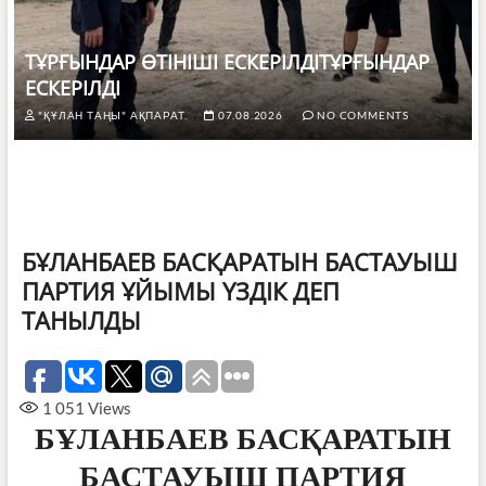
ТҰРҒЫНДАР ӨТІНІШІ ЕСКЕРІЛДІТҰРҒЫНДАР
ЕСКЕРІЛДІ
"ҚҰЛАН ТАҢЫ" АҚПАРАТ.
07.08.2026
NO COMMENTS
БҰЛАНБАЕВ БАСҚАРАТЫН БАСТАУЫШ
ПАРТИЯ ҰЙЫМЫ ҮЗДІК ДЕП
ТАНЫЛДЫ
1 051
Views
БҰЛАНБАЕВ БАСҚАРАТЫН
БАСТАУЫШ ПАРТИЯ