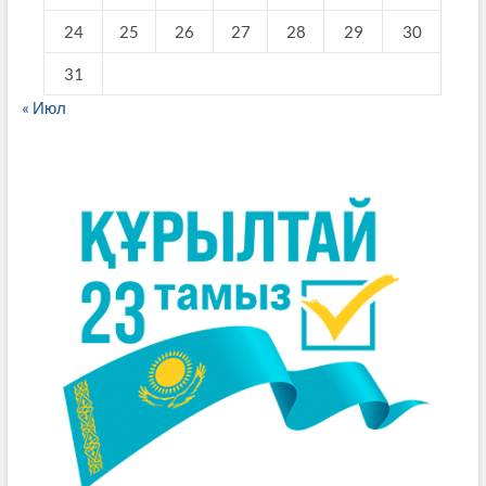
24
25
26
27
28
29
30
31
« Июл