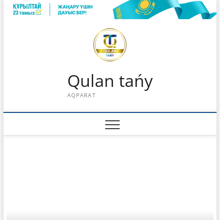
Skip
to
content
Qulan tańy
AQPARAT