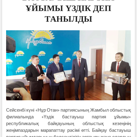
ҰЙЫМЫ ҮЗДІК ДЕП
ТАНЫЛДЫ
Сейсенбі күні «Нұр Отан» партиясының Жамбыл облыстық
филиалында «Үздік бастауыш партия ұйымы»
республикалық байқауының облыстық кезеңінің
жеңімпаздарын марапаттау рәсімі өтті. Байқау бастауыш
партия ұйымдарының белсенділігін арттыру және олардың