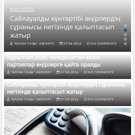
ЖАҢАЛЫҚТАР
Сайлауалды күнтәртібі өңірлердің
сұранысы негізінде қалыптасып
жатыр
"ҚҰЛАН ТАҢЫ" АҚПАРАТ.
07.08.2026
NO COMMENTS
Құрылтай-2026: теледебаттан кейін
партиялар өңірлерге қайта оралды
"ҚҰЛАН ТАҢЫ" АҚПАРАТ.
07.08.2026
NO COMMENTS
Сайлауалды күнтәртібі өңірлердің сұранысы
негізінде қалыптасып жатыр
"ҚҰЛАН ТАҢЫ" АҚПАРАТ.
07.08.2026
NO COMMENTS