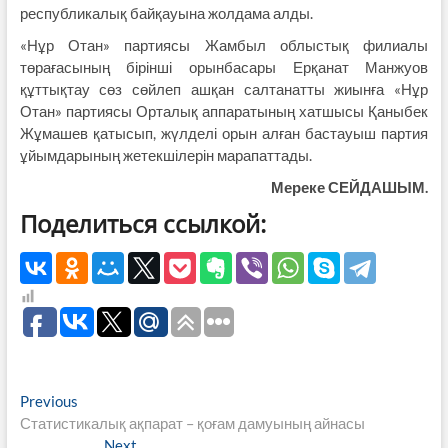
республикалық байқауына жолдама алды.
«Нұр Отан» партиясы Жамбыл облыстық филиалы
төрағасының бірінші орынбасары Ерқанат Манжуов
құттықтау сөз сөйлеп ашқан салтанатты жиынға «Нұр
Отан» партиясы Орталық аппаратының хатшысы Қаныбек
Жұмашев қатысып, жүлделі орын алған бастауыш партия
ұйымдарының жетекшілерін марапаттады.
Мереке СЕЙДАШЫМ.
Поделиться ссылкой:
Навигация
Previous
Previous
post:
Статистикалық ақпарат – қоғам дамуының айнасы
по
Next
Next