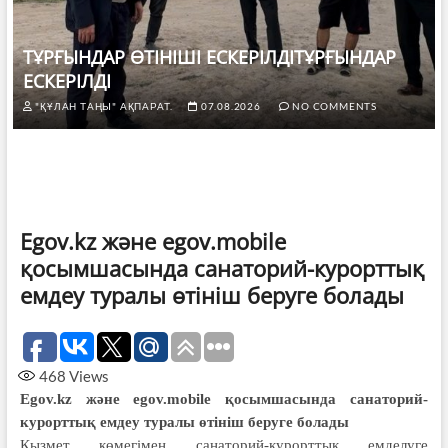
ТҰРҒЫНДАР ӨТІНІШІ ЕСКЕРІЛДІТҰРҒЫНДАР
ЕСКЕРІЛДІ
"ҚҰЛАН ТАҢЫ" АҚПАРАТ.
07.08.2026
NO COMMENTS
Egov.kz және egov.mobile
қосымшасында санаторий-курорттық
емдеу туралы өтініш беруге болады
468
Views
Egov.kz және egov.mobile қосымшасында санаторий-
курорттық емдеу туралы өтініш беруге болады
Қызмет көмегімен санаторий-курорттық емделуге