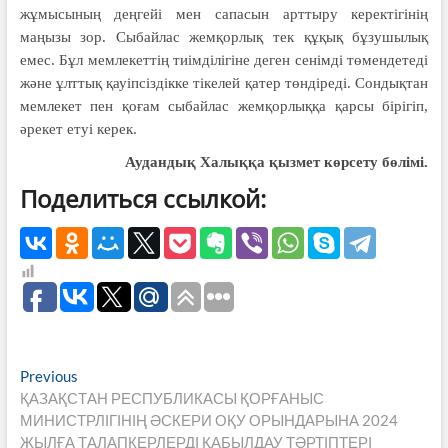
жұмысының деңгейі мен сапасын арттыру керектігінің
маңызы зор. Сыбайлас жемқорлық тек құқық бұзушылық
емес. Бұл мемлекеттің тиімділігіне деген сенімді төмендетеді
және ұлттық қауіпсіздікке тікелей қатер төндіреді. Сондықтан
мемлекет пен қоғам сыбайлас жемқорлыққа қарсы бірігіп,
әрекет етуі керек.
Аудандық Халыққа қызмет көрсету бөлімі.
Поделиться ссылкой:
Навигация
Previous
Previous
post:
ҚАЗАҚСТАН РЕСПУБЛИКАСЫ ҚОРҒАНЫС
по
МИНИСТРЛІГІНІҢ ӘСКЕРИ ОҚУ ОРЫНДАРЫНА 2024
записям
ЖЫЛҒА ТАЛАПКЕРЛЕРДІ ҚАБЫЛДАУ ТӘРТІПТЕРІ