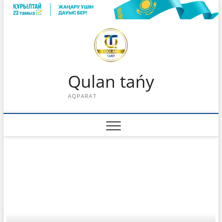
Skip
to
content
Qulan tańy
AQPARAT