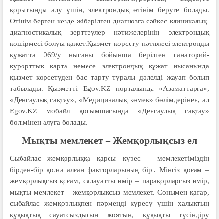
қорытынды алу үшін, электрондық өтінім беруге болады.
Өтінім берген кезде жіберілген диагнозға сәйкес клиникалық-
диагностикалық зерттеулер нәтижелерінің электрондық
көшірмесі болуы қажет.Қызмет көрсету нәтижесі электронды
құжатта 069/у нысаны бойынша берілген санаторий-
курорттық карта немесе электрондық құжат нысанында
қызмет көрсетуден бас тарту туралы дәлелді жауап болып
табылады. Қызметті Egov.KZ порталында «Азаматтарға»,
«Денсаулық сақтау», «Медициналық көмек» бөлімдерінен, ал
Egov.KZ мобайл қосымшасында «Денсаулық сақтау»
бөлімінен алуға болады.
Мықты мемлекет – Жемқорлықсыз ел
Сыбайлас жемқорлыққа қарсы күрес – мемлекетіміздің
бірден-бір қолға алған факторларының бірі. Мінсіз қоғам –
жемқорлықсыз қоғам, салауатты өмір – парақорларсыз өмір,
мықты мемлекет – жемқорлықсыз мемлекет. Сонымен қатар,
сыбайлас жемқорлықпен пәрменді күресу үшін халықтың
құқықтық сауатсыздығын жоятын, құқықты түсіндіру