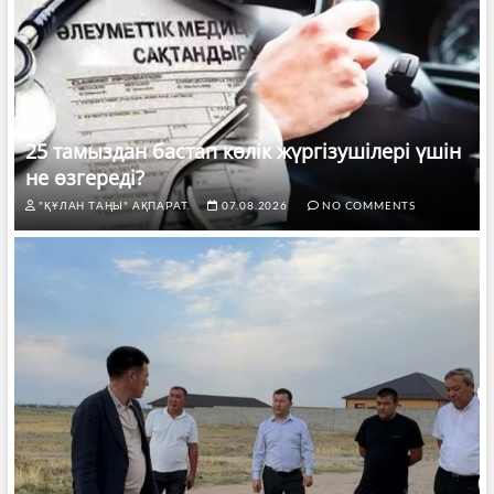
25 тамыздан бастап көлік жүргізушілері үшін
не өзгереді?
"ҚҰЛАН ТАҢЫ" АҚПАРАТ.
07.08.2026
NO COMMENTS