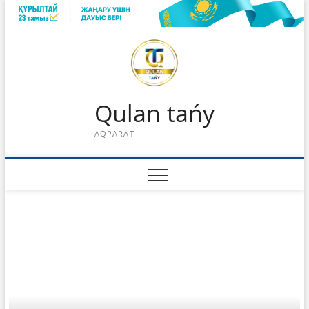
Skip
to
content
Qulan tańy
AQPARAT