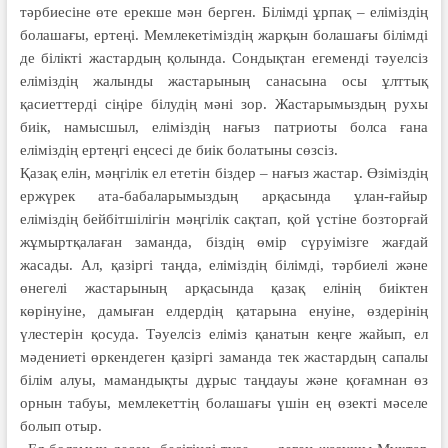
тәрбиесіне өте ерекше мән берген. Білімді ұрпақ – еліміздің
болашағы, ертеңі. Мемлекетіміздің жарқын болашағы білімді
де білікті жастардың қолында. Сондықтан егеменді тәуелсіз
еліміздің жалынды жастарының санасына осы ұлттық
қасиеттерді сіңіре білудің мәні зор. Жастарымыздың рухы
биік, намысшыл, еліміздің нағыз патриоты болса ғана
еліміздің ертеңгі еңсесі де биік болатыны сөзсіз.
Қазақ елін, мәңгілік ел ететін біздер – нағыз жастар. Өзіміздің
ержүрек ата-бабаларымыздың арқасында ұлан-ғайыр
еліміздің бейбітшілігін мәңгілік сақтап, қой үстіне бозторғай
жұмыртқалаған заманда, біздің өмір сүруімізге жағдай
жасады. Ал, қазіргі таңда, еліміздің білімді, тәрбиелі және
өнегелі жастарының арқасында қазақ елінің биіктен
көрінуіне, дамыған елдердің қатарына енуіне, өздерінің
үлестерін қосуда. Тәуелсіз еліміз қанатын кеңге жайып, ел
мәдениеті өркендеген қазіргі заманда тек жастардың сапалы
білім алуы, мамандықты дұрыс таңдауы және қоғамнан өз
орнын табуы, мемлекеттің болашағы үшін ең өзекті мәселе
болып отыр.