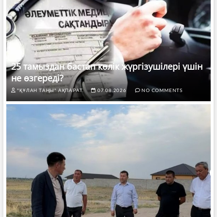
25 тамыздан бастап көлік жүргізушілері үшін
не өзгереді?
"ҚҰЛАН ТАҢЫ" АҚПАРАТ.
07.08.2026
NO COMMENTS