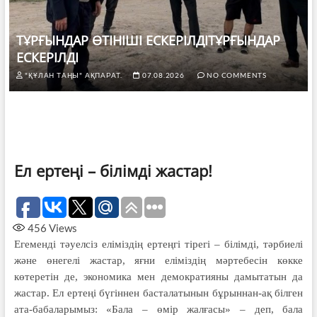
ТҰРҒЫНДАР ӨТІНІШІ ЕСКЕРІЛДІТҰРҒЫНДАР
ЕСКЕРІЛДІ
"ҚҰЛАН ТАҢЫ" АҚПАРАТ.
07.08.2026
NO COMMENTS
Ел ертеңі – білімді жастар!
456
Views
Егеменді тәуелсіз еліміздің ертеңгі тірегі – білімді, тәрбиелі
және өнегелі жастар, яғни еліміздің мәртебесін көкке
көтеретін де, экономика мен демократияны дамытатын да
жастар. Ел ертеңі бүгіннен басталатынын бұрыннан-ақ білген
ата-бабаларымыз: «Бала – өмір жалғасы» – деп, бала