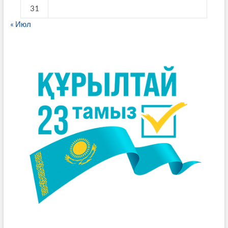
31
« Июл