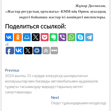
Жұпар Досмахан,
«Жастар ресурстық орталығы» КММ-нің Өрнек ауылдық
округі бойынша жастар ісі жөніндегі инспекторы.
Поделиться ссылкой:
Навигация
Previous
Previous
post:
2024 жылғы 15 сәуірде конкурсқа шығарылатын
по
жолаушылар мен багажды автомобильмен ауданішілік
записям
тұрақты тасымалдау маршруттарының негiзгi
сипаттамалары
Next
Next
post:
Округ тұрғындарымен кездеседі