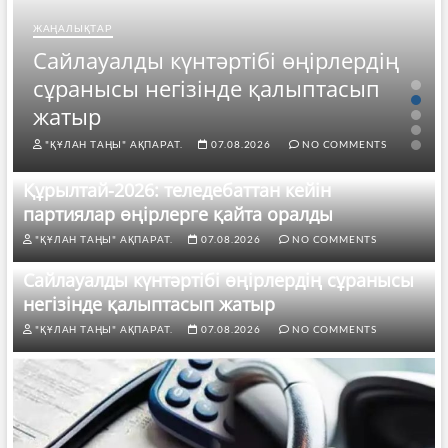
ЖАҢАЛЫҚТАР
Сайлауалды күнтәртібі өңірлердің
сұранысы негізінде қалыптасып
жатыр
"ҚҰЛАН ТАҢЫ" АҚПАРАТ.
07.08.2026
NO COMMENTS
Құрылтай-2026: теледебаттан кейін
партиялар өңірлерге қайта оралды
"ҚҰЛАН ТАҢЫ" АҚПАРАТ.
07.08.2026
NO COMMENTS
Сайлауалды күнтәртібі өңірлердің сұранысы
негізінде қалыптасып жатыр
"ҚҰЛАН ТАҢЫ" АҚПАРАТ.
07.08.2026
NO COMMENTS