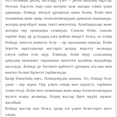
«Ел боламын десең, бесігіңді түзе» – деген жазушы Мұхтар
Әуезов. Еңсесін енді ғана көтеріп келе жатқан еліміз үшін
дарынды, білімді, жігерлі ұрпақтың орны бөлек. Білім мен
ғылымның және жаңа технологиялардың дамыған заманында,
жоғары деңгейдегі жаңа типті мектептер, балабақшалар және
жоғары оқу орындары салынуда. Сапалы білім, саналы
тәрбие беру әр ұстаздың алға қойған міндеті болса, өз ісінің
білімді, өнегелі азаматы болу – әр оқушының парызы. Бiлiм
беретiн оқытушылар жастарға қолдау көрсету жолында
елеулі еңбек етіп жүр. Елімізде білім беру саласының
дамуына мемлекет тарапынан көптеген қолайлы жағдайлар
жасалуда. Білімді де бәсекеге қабілетті ұрпақты ата-ана мен
мектеп болып бірлесіп тәрбиелеуде.
Қазір білектінің емес, білімділердің заманы. Ал, білімді болу
үшін – оқу керек. Оқу үлкен сабыр мен ізденісті, тәрбиені
талап етеді. Білім мен ғылымның және жаңа технологияларды
жүзеге асыру жолында, біздер жастар бірге жүріп, жұмыс
жасайық!
Білімді жастар көп болса, қазақ елі үлкен белестерге жете
алады.