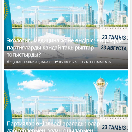
Экология, медицина және өндіріс: өңірлерде
партияларды қандай тақырыптар
тоғыстырды?
"ҚҰЛАН ТАҢЫ" АҚПАРАТ.
05.08.2026
NO COMMENTS
Партиялар өңірлерді аралады: олар
дәрігерлермен, жұмысшылармен,