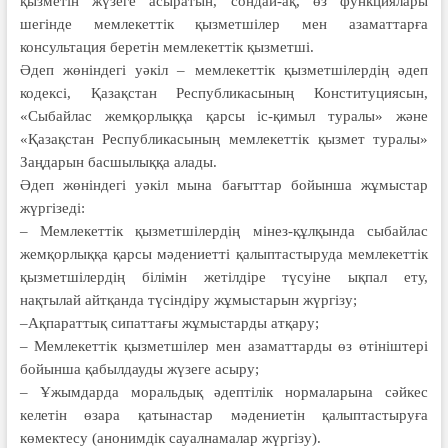
қызметін жүзеге асыратын, сондай-ақ, өз функциялары
шегінде мемлекеттік қызметшілер мен азаматтарға
консультация беретін мемлекеттік қызметші.
Әдеп жөніндегі уәкіл – мемлекеттік қызметшілердің әдеп
кодексі, Қазақстан Республикасының Конституциясын,
«Сыбайлас жемқорлыққа қарсы іс-қимыл туралы» және
«Қазақстан Республикасының мемлекеттік қызмет туралы»
Заңдарын басшылыққа алады.
Әдеп жөніндегі уәкіл мына бағыттар бойынша жұмыстар
жүргізеді:
– Мемлекеттік қызметшілердің мінез-құлқында сыбайлас
жемқорлыққа қарсы мәдениетті қалыптастыруда мемлекеттік
қызметшілердің білімін жетілдіре түсуіне ықпал ету,
нақтылай айтқанда түсіндіру жұмыстарын жүргізу;
–Ақпараттық сипаттағы жұмыстарды атқару;
– Мемлекеттік қызметшілер мен азаматтарды өз өтініштері
бойынша қабылдауды жүзеге асыру;
– Ұжымдарда моральдық әдептілік нормаларына сәйкес
келетін өзара қатынастар мәдениетін қалыптастыруға
көмектесу (анонимдік сауалнамалар жүргізу).