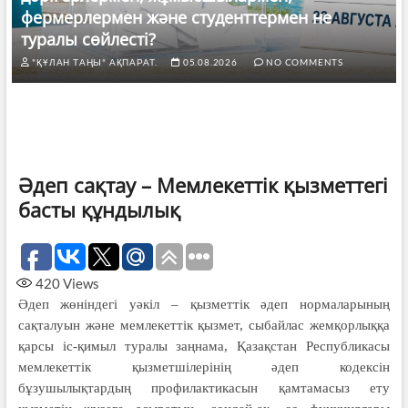
фермерлермен және студенттермен не
туралы сөйлесті?
"ҚҰЛАН ТАҢЫ" АҚПАРАТ.
05.08.2026
NO COMMENTS
Әдеп сақтау – Мемлекеттік қызметтегі
басты құндылық
420
Views
Әдеп жөніндегі уәкіл – қызметтік әдеп нормаларының
сақталуын және мемлекеттік қызмет, сыбайлас жемқорлыққа
қарсы іс-қимыл туралы заңнама, Қазақстан Республикасы
мемлекеттік қызметшілерінің әдеп кодексін
бұзушылықтардың профилактикасын қамтамасыз ету