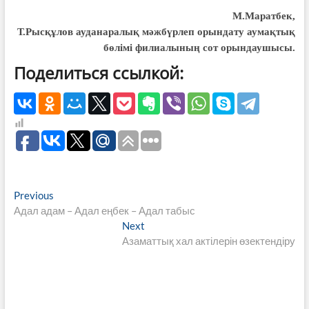
М.Маратбек,
Т.Рысқұлов ауданаралық мәжбүрлеп орындату аумақтық
бөлімі филиалының сот орындаушысы.
Поделиться ссылкой:
Навигация
Previous
Previous
post:
Адал адам – Адал еңбек – Адал табыс
по
Next
Next
записям
post:
Азаматтық хал актілерін өзектендіру