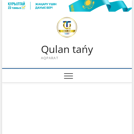
Skip
to
content
Qulan tańy
AQPARAT