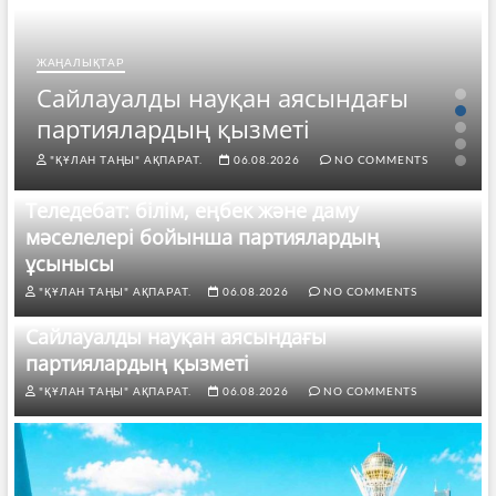
ЖАҢАЛЫҚТАР
Сайлауалды науқан аясындағы
партиялардың қызметі
"ҚҰЛАН ТАҢЫ" АҚПАРАТ.
06.08.2026
NO COMMENTS
Теледебат: білім, еңбек және даму
мәселелері бойынша партиялардың
ұсынысы
"ҚҰЛАН ТАҢЫ" АҚПАРАТ.
06.08.2026
NO COMMENTS
Сайлауалды науқан аясындағы
партиялардың қызметі
"ҚҰЛАН ТАҢЫ" АҚПАРАТ.
06.08.2026
NO COMMENTS