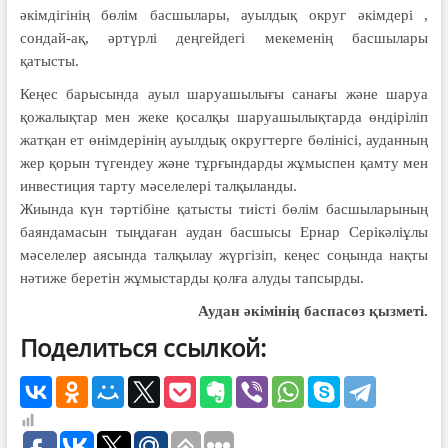
әкімдігінің бөлім басшылары, ауылдық округ әкімдері ,
сондай-ақ, әртүрлі деңгейдегі мекеменің басшылары
қатысты.
Кеңес барысында ауыл шаруашылығы санағы және шаруа
қожалықтар мен жеке қосалқы шаруашылықтарда өндіріліп
жатқан ет өнімдерінің ауылдық округтерге бөлінісі, ауданның
жер қорын түгендеу және тұрғындарды жұмыспен қамту мен
инвестиция тарту мәселелері талқыланды.
Жиында күн тәртібіне қатысты тиісті бөлім басшыларының
баяндамасын тыңдаған аудан басшысы Ернар Серікәліұлы
мәселелер аясында талқылау жүргізіп, кеңес соңында нақты
нәтиже беретін жұмыстарды қолға алуды тапсырды.
Аудан әкімінің
баспасөз қызметі.
Поделиться ссылкой: