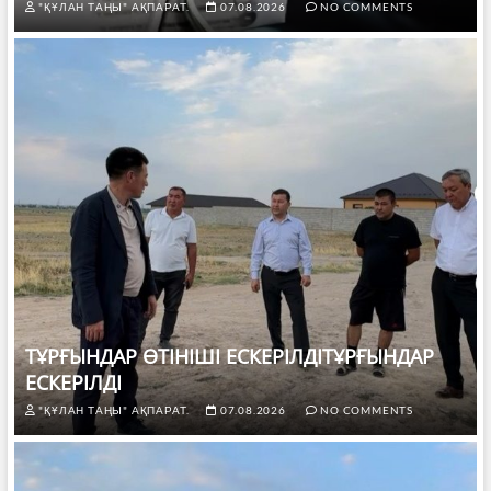
"ҚҰЛАН ТАҢЫ" АҚПАРАТ.
07.08.2026
NO COMMENTS
ТҰРҒЫНДАР ӨТІНІШІ ЕСКЕРІЛДІТҰРҒЫНДАР
ЕСКЕРІЛДІ
"ҚҰЛАН ТАҢЫ" АҚПАРАТ.
07.08.2026
NO COMMENTS