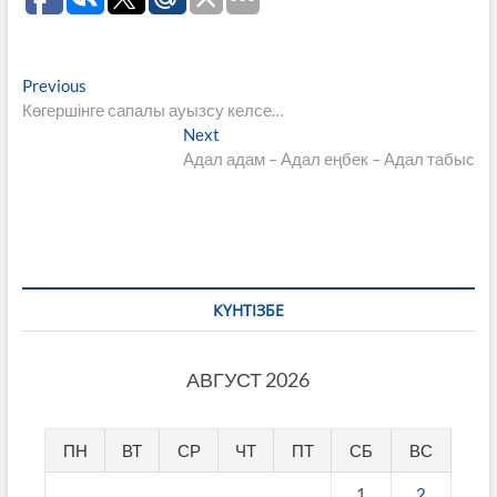
Навигация
Previous
Previous
post:
Көгершінге сапалы ауызсу келсе…
по
Next
Next
записям
post:
Адал адам – Адал еңбек – Адал табыс
КҮНТІЗБЕ
АВГУСТ 2026
ПН
ВТ
СР
ЧТ
ПТ
СБ
ВС
1
2