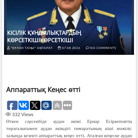
КІСІЛІК ҚҰНДЫЛЫҚТАРДЫҢ
КӨРСЕТКІШІКӨРСЕТКІШІ
"ҚҰЛАН ТАҢЫ" АҚПАРАТ.
07.08.2026
NO COMMENTS
Аппараттық Кеңес өтті
332
Views
Өткен сәрсенбіде аудан әкімі Ернар Есіркеповтің
төрағалығымен аудан әкімдігі ғимаратының кіші мәжіліс
залында кезекті аппараттық кеңес өтті. Аталған кеңеске аудан