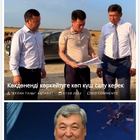
Көкдөненді көркейтуге көп күш салу керек
"ҚҰЛАН ТАҢЫ" АҚПАРАТ.
07.08.2026
NO COMMENTS