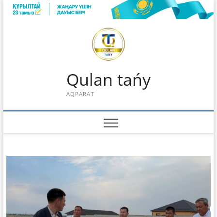
Skip
to
content
Qulan tańy
AQPARAT