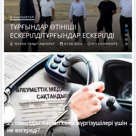
ЖАҢАЛЫҚТАР
ТҰРҒЫНДАР ӨТІНІШІ
ЕСКЕРІЛДІТҰРҒЫНДАР ЕСКЕРІЛДІ
"ҚҰЛАН ТАҢЫ" АҚПАРАТ.
07.08.2026
NO COMMENTS
25 тамыздан бастап көлік жүргізушілері үшін
не өзгереді?