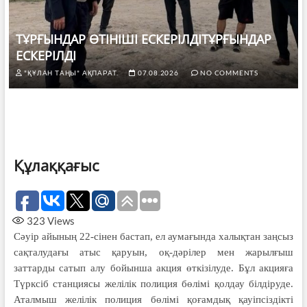
ТҰРҒЫНДАР ӨТІНІШІ ЕСКЕРІЛДІТҰРҒЫНДАР
ЕСКЕРІЛДІ
"ҚҰЛАН ТАҢЫ" АҚПАРАТ.
07.08.2026
NO COMMENTS
Құлаққағыс
323
Views
Сәуір айының 22-сінен бастап, ел аумағында халықтан заңсыз
сақталудағы атыс қаруын, оқ-дәрілер мен жарылғыш
заттарды сатып алу бойынша акция өткізілуде. Бұл акцияға
Түрксіб станциясы желілік полиция бөлімі қолдау білдіруде.
Аталмыш желілік полиция бөлімі қоғамдық қауіпсіздікті