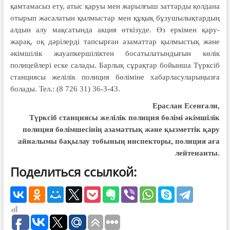
қамтамасыз ету, атыс қаруы мен жарылғыш заттарды қолдана
отырып жасалатын қылмыстар мен құқық бұзушылықтардың
алдын алу мақсатында акция өткізуде. Өз еркімен қару-
жарақ, оқ дәрілерді тапсырған азаматтар қылмыстық және
әкімшілік жауапкершіліктен босатылатындығын көлік
полицейлері еске салады. Барлық сұрақтар бойынша Түрксіб
станциясы желілік полиция бөліміне хабарласуларыңызға
болады. Тел.: (8 726 31) 36-3-43.
Ераслан Есенғали,
Түрксіб станциясы желілік полиция бөлімі әкімшілік
полиция бөлімшесінің азаматтық және қызметтік қару
айналымы бақылау тобының инспекторы, полиция аға
лейтенанты.
Поделиться ссылкой: