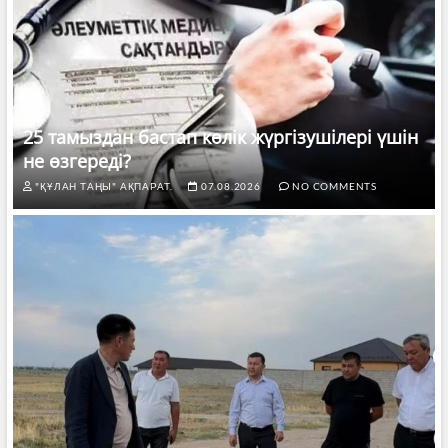
25 тамыздан бастап көлік жүргізушілері үшін
не өзгереді?
"ҚҰЛАН ТАҢЫ" АҚПАРАТ.
07.08.2026
NO COMMENTS