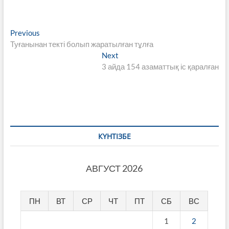
Навигация
Previous
Previous
post:
Туғанынан текті болып жаратылған тұлға
по
Next
Next
записям
post:
3 айда 154 азаматтық іс қаралған
КҮНТІЗБЕ
АВГУСТ 2026
ПН
ВТ
СР
ЧТ
ПТ
СБ
ВС
1
2