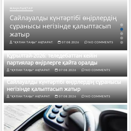
ЖАҢАЛЫҚТАР
Сайлауалды күнтәртібі өңірлердің
сұранысы негізінде қалыптасып
жатыр
"ҚҰЛАН ТАҢЫ" АҚПАРАТ.
07.08.2026
NO COMMENTS
Құрылтай-2026: теледебаттан кейін
партиялар өңірлерге қайта оралды
"ҚҰЛАН ТАҢЫ" АҚПАРАТ.
07.08.2026
NO COMMENTS
Сайлауалды күнтәртібі өңірлердің сұранысы
негізінде қалыптасып жатыр
"ҚҰЛАН ТАҢЫ" АҚПАРАТ.
07.08.2026
NO COMMENTS