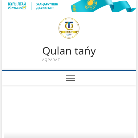
Skip
to
content
Qulan tańy
AQPARAT