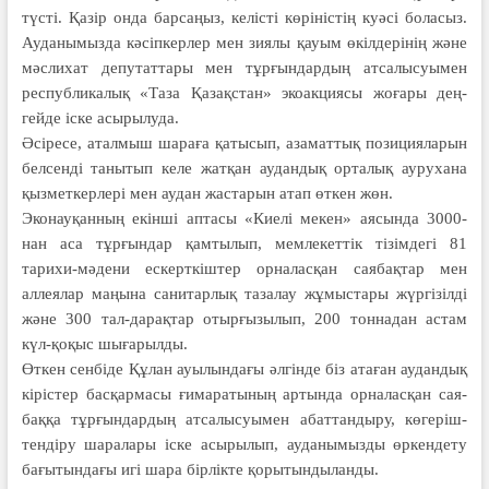
түсті. Қазір онда барсаңыз, келісті көріністің куәсі боласыз.
Ауданымызда кәсіпкерлер мен зиялы қауым өкілдерінің және
мәс­лихат депутаттары мен тұрғындардың атсалысуымен
республикалық «Таза Қазақстан» экоакциясы жоғары дең­
гейде іске асырылуда.
Әсіресе, аталмыш шараға қатысып, азаматтық позицияларын
белсенді танытып келе жатқан аудандық орталық аурухана
қызметкерлері мен аудан жастарын атап өткен жөн.
Эконауқанның екінші аптасы «Киелі мекен» аясында 3000-
нан аса тұрғындар қамтылып, мемлекеттік тізімдегі 81
тарихи-мәдени ескерт­кіштер орналасқан саябақтар мен
аллеялар маңына санитарлық тазалау жұмыстары жүргізілді
және 300 тал-дарақтар отырғызылып, 200 тоннадан астам
күл-қоқыс шығарылды.
Өткен сенбіде Құлан ауылындағы әлгінде біз атаған аудандық
кірістер басқармасы ғимаратының артында орналасқан сая­
баққа тұрғындардың атсалысуымен абаттандыру, көгеріш­
тендіру шаралары іске асырылып, ауданымызды өркендету
бағытындағы игі шара бірлікте қоры­тындыланды.