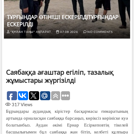
ТҰРҒЫНДАР ӨТІНІШІ ЕСКЕРІЛДІТҰРҒЫНДАР
ЕСКЕРІЛДІ
"ҚҰЛАН ТАҢЫ" АҚПАРАТ.
07.08.2026
NO COMMENTS
Саябаққа ағаштар егіліп, тазалық
жұмыстары жүргізілді
317
Views
Бұрындары аудандық кірістер басқармасы ғимаратының
артында орналасқан саябаққа барсаңыз, көріксіз көрініске куә
болатынбыз. Аудан әкімі Ернар Есіркеповтің тікелей
басшылығымен бұл саябаққа жан бітіп, келбеті құлпыра