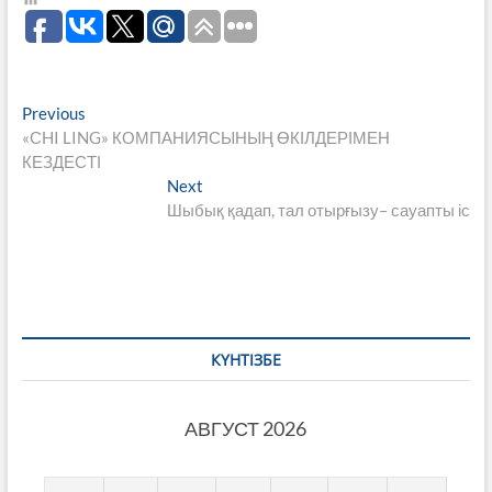
Навигация
Previous
Previous
post:
«СHI LING» КОМПАНИЯСЫНЫҢ ӨКІЛДЕРІМЕН
по
КЕЗДЕСТІ
записям
Next
Next
post:
Шыбық қадап, тал отырғызу– сауапты іс
КҮНТІЗБЕ
АВГУСТ 2026