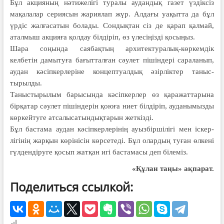
Бұл акцияның нәтижелігі туралы аудандық газет үздіксіз
мақалалар сериясын жариялап жүр. Алдағы уақытта да бұл
үрдіс жалғасатын болады. Сондықтан сіз де қарап қалмай,
аталмыш акцияға қолдау білдіріп, өз үлесіңізді қосыңыз.
Шара соңында саябақ­тың архи­тек­тура­лық-көркемдік
келбетін дамытуға бағытталған сәулет пішіндері сараланып,
аудан кәсіп­керлеріне концептуалдық әзірліктер таныс­
тырылды.
Таныстырылым бары­сында кәсіп­керлер өз қара­жаттарына
бірқатар сәулет пішіндерін қоюға ниет біл­діріп, ауданымызды
көркейтуге атса­лы­са­тын­дық­тарын жет­кізді.
Бұл бас­тама аудан кә­сіп­­­керлерінің ауыз­­­біршілігі мен іс­кер­­
лігінің жарқын көрі­нісін көрсетеді. Бұл олардың туған өлкені
гүл­ден­ді­руге қосып жатқан игі бас­тамасы деп білеміз.
«Құлан таңы» ақпарат.
Поделиться ссылкой: