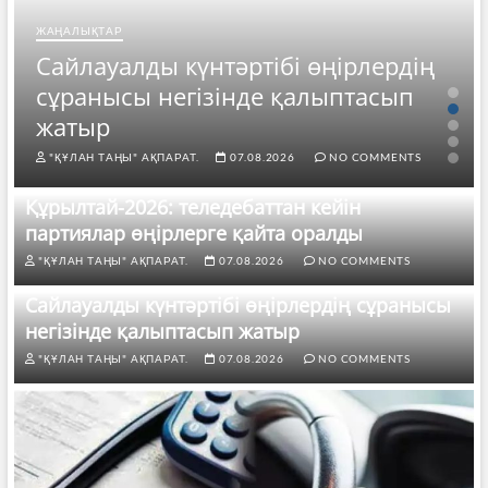
ЖАҢАЛЫҚТАР
Сайлауалды күнтәртібі өңірлердің
сұранысы негізінде қалыптасып
жатыр
"ҚҰЛАН ТАҢЫ" АҚПАРАТ.
07.08.2026
NO COMMENTS
Құрылтай-2026: теледебаттан кейін
партиялар өңірлерге қайта оралды
"ҚҰЛАН ТАҢЫ" АҚПАРАТ.
07.08.2026
NO COMMENTS
Сайлауалды күнтәртібі өңірлердің сұранысы
негізінде қалыптасып жатыр
"ҚҰЛАН ТАҢЫ" АҚПАРАТ.
07.08.2026
NO COMMENTS