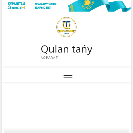
Skip
to
content
Qulan tańy
AQPARAT