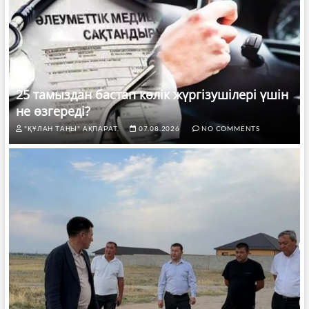
25 тамыздан бастап көлік жүргізушілері үшін
не өзгереді?
"ҚҰЛАН ТАҢЫ" АҚПАРАТ.
07.08.2026
NO COMMENTS