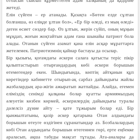
отбасын сыйлап құрметтеген адам халқының да қадіріне
жетеді.
Елін сүйген – ер атанады. Қазақта «Бөтен елде сұлтан
болғанша, өз еліңде ұлтан бол», «Ер бір өледі, ез мың өледі»
деген өсиет сөздер бар. Өз ұлтын, жерін сүйіп, оның мұңын
мұңдап, жоғын жоқтайтын адам ғана шынайы патриот бола
алады. Отанын сүйген азамат қана елін асқар мұрат­тар­ға
жетелемек. Патриотизмнің қайнар бастауы да осылар.
Бір қызығы, қоғамдағы әскери салаға қатысты теріс пікір
қалыптастырып отырғандардың көбі әскери борышын
өтемегендер екен. Шындығында, көптің айтқанын құп
көретіндер кабинетте отырып-ақ сарбаз дайындығы жайлы
жазбалардың ара-жігін ажыратып жатпайды. Алайда, егемен
еліміздің сенімді қалқаны болар қуатты армия­мыздың
әлеуетін көзбен көрмей, әскери­лердің дайындығы туралы
дәлелсіз дүние айту – қате тұжырым болар еді. Бір
қынжылтатыны, қазір әскер қатарына Отан алдындағы
борышын өтеуге өздігінен сұранатындар аз. Бозбалалардың
көбі Отан алдындағы борышын өтегеннен гөрі, ерте еңбекке
араласып, ақша табуды мақсат тұтады. Ата-аналары да