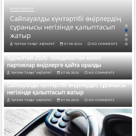
ЖАҢАЛЫҚТАР
Сайлауалды күнтәртібі өңірлердің
Ж
сұранысы негізінде қалыптасып
2
жатыр
ж
"ҚҰЛАН ТАҢЫ" АҚПАРАТ.
07.08.2026
NO COMMENTS
Құрылтай-2026: теледебаттан кейін
партиялар өңірлерге қайта оралды
"ҚҰЛАН ТАҢЫ" АҚПАРАТ.
07.08.2026
NO COMMENTS
Сайлауалды күнтәртібі өңірлердің сұранысы
негізінде қалыптасып жатыр
"ҚҰЛАН ТАҢЫ" АҚПАРАТ.
07.08.2026
NO COMMENTS