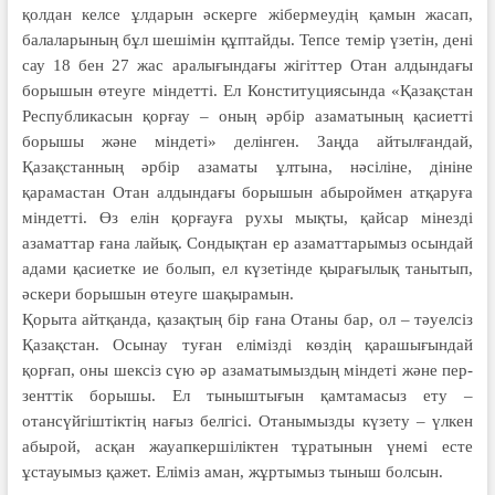
қолдан келсе ұлдарын әскерге жібермеудің қамын жасап,
балаларының бұл шешімін құптайды. Тепсе темір үзетін, дені
сау 18 бен 27 жас аралығындағы жігіттер Отан алдындағы
борышын өтеуге міндетті. Ел Конституциясында «Қазақстан
Республикасын қорғау – оның әрбір азаматының қасиетті
борышы және міндеті» делінген. Заңда айтылғандай,
Қазақстанның әрбір азаматы ұлтына, нәсіліне, дініне
қарамастан Отан алдындағы борышын абыроймен атқаруға
міндетті. Өз елін қорғауға рухы мықты, қайсар мінезді
азаматтар ғана лайық. Сондықтан ер азаматтарымыз осындай
адами қасиетке ие болып, ел күзетінде қырағылық танытып,
әскери борышын өтеуге шақырамын.
Қорыта айтқанда, қазақтың бір ғана Отаны бар, ол – тәуелсіз
Қа­зақстан. Осынау туған елімізді көздің қара­шығындай
қорғап, оны шексіз сүю әр азаматымыздың міндеті және пер­­
зенттік борышы. Ел тыныштығын қамтамасыз ету –
отансүйгіштіктің нағыз белгісі. Отанымызды күзету – үл­кен
абырой, асқан жауапкершіліктен тұраты­нын үнемі есте
ұстауымыз қажет. Еліміз аман, жұртымыз тыныш болсын.