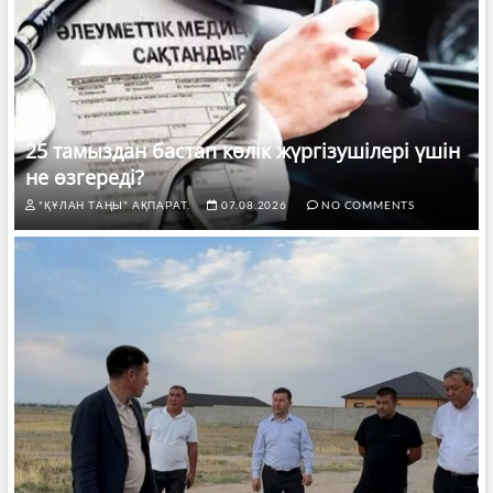
25 тамыздан бастап көлік жүргізушілері үшін
не өзгереді?
"ҚҰЛАН ТАҢЫ" АҚПАРАТ.
07.08.2026
NO COMMENTS