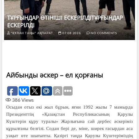
ТҰРҒЫНДАР ӨТІНІШІ ЕСКЕРІЛДІТҰРҒЫНДАР
ЕСКЕРІЛДІ
"ҚҰЛАН ТАҢЫ" АҚПАРАТ.
07.08.2026
NO COMMENTS
Айбынды әскер – ел қорғаны
386
Views
Осыдан отыз екі жыл бұрын, яғни 1992 жылы 7 мамырда
Президенттің «Қазақстан Республикасының Қарулы
Күштерін құру туралы» Жарлығына сай дербес әскеріміз
құрылғаны белгілі. Содан бері де, міне, ширек ғасырдан аса
уақыт өте шығыпты. Қазіргі таңда Қарулы Күште­ріміздің