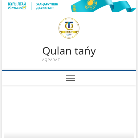
Skip
to
content
Qulan tańy
AQPARAT