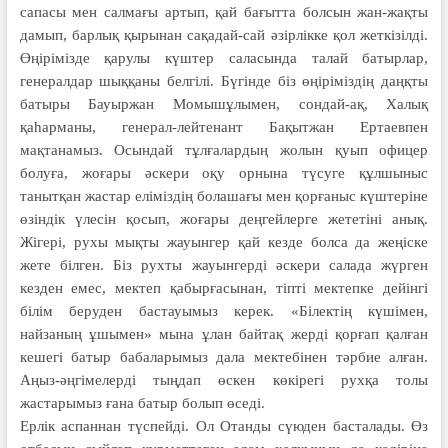
сапасы мен салмағы артып, қай бағытта болсын жан-жақты
дамып, барлық қырынан сақадай-сай әзірлікке қол жеткізілді.
Өңірімізде қарулы күштер саласында талай батырлар,
генералдар шыққаны белгілі. Бүгінде біз өңіріміздің даңқты
батыры Бауыржан Момышұлымен, сондай-ақ, Халық
қаһарманы, генерал-лейтенант Бақытжан Ертаевпен
мақтанамыз. Осындай тұлғалардың жолын қуып офицер
болуға, жоғары әскери оқу орнына түсуге құлшыныс
танытқан жастар еліміздің болашағы мен қорғаныс күштеріне
өзіндік үлесін қосып, жоғары деңгейлерге жететіні анық.
Жігері, рухы мықты жауынгер қай кезде болса да жеңіске
жете білген. Біз рухты жауынгерді әскери салада жүрген
кезден емес, мектеп қабырғасынан, тіпті мектепке дейінгі
білім беруден бастауымыз керек. «Білектің күшімен,
найзаның ұшымен» мына ұлан байтақ жерді қорғап қалған
кешегі батыр бабаларымыз дала мектебінен тәрбие алған.
Аңыз-әңгімелерді тыңдап өскен көкірегі рухқа толы
жастарымыз ғана батыр болып өседі.
Ерлік аспаннан түспейді. Ол Отанды сүюден басталады. Өз