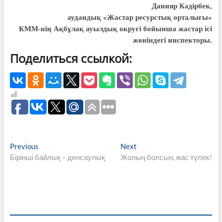
Данияр Кәдірбек,
аудандық «Жастар
ресурстық орталығы»
КММ-нің
Ақбұлақ ауылдық
округі бойынша жастар
ісі
жөніндегі инспекторы.
Поделиться ссылкой:
Навигация
Previous
Next
Previous
Next
post:
post:
Бірінші байлық – денсаулық
Жолың болсын, жас түлек!
по
записям