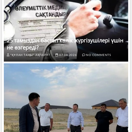
25 тамыздан бастап көлік жүргізушілері үшін
не өзгереді?
"ҚҰЛАН ТАҢЫ" АҚПАРАТ.
07.08.2026
NO COMMENTS