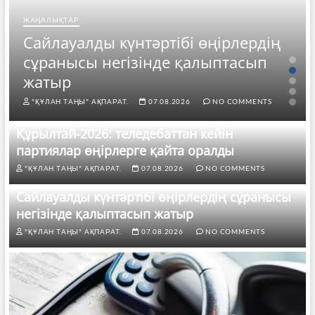
ЖАҢАЛЫҚТАР
Сайлауалды күнтәртібі өңірлердің
сұранысы негізінде қалыптасып
жатыр
"ҚҰЛАН ТАҢЫ" АҚПАРАТ.
07.08.2026
NO COMMENTS
Құрылтай-2026: теледебаттан кейін
партиялар өңірлерге қайта оралды
"ҚҰЛАН ТАҢЫ" АҚПАРАТ.
07.08.2026
NO COMMENTS
Сайлауалды күнтәртібі өңірлердің сұранысы
негізінде қалыптасып жатыр
"ҚҰЛАН ТАҢЫ" АҚПАРАТ.
07.08.2026
NO COMMENTS