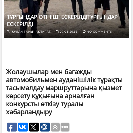
ТҰРҒЫНДАР ӨТІНІШІ ЕСКЕРІЛДІТҰРҒЫНДАР
ЕСКЕРІЛДІ
"ҚҰЛАН ТАҢЫ" АҚПАРАТ.
07.08.2026
NO COMMENTS
Жолаушылар мен багажды
автомобильмен ауданішілік тұрақты
тасымалдау маршруттарына қызмет
көрсету құқығына арналған
конкурсты өткiзу туралы
хабарландыру