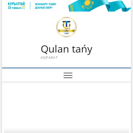
Skip
to
content
Qulan tańy
AQPARAT