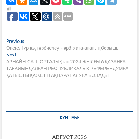
Навигация
Previous
Previous
post:
Өнегелі ұрпақ тәрбиелеу – әрбір ата-ананың борышы
по
Next
Next
записям
post:
АРНАЙЫ CALL-ОРТАЛЫҚтан 2024 ЖЫЛҒЫ 6 ҚАЗАНҒА
ТАҒАЙЫНДАЛҒАН РЕСПУБЛИКАЛЫҚ РЕФЕРЕНДУМҒА
ҚАТЫСТЫ ҚАЖЕТТІ АҚПАРАТ АЛУҒА БОЛАДЫ
КҮНТІЗБЕ
АВГУСТ 2026