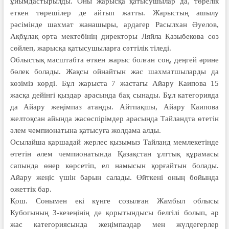
ұйымдастырылды. Оны жарысқа қатысушылар да, төрелік
еткен төрешілер де айтып жатты. Жарыстың ашылу
рәсімінде шахмат жанашыры, ардагер Расылхан Әуелов,
Ақбұлақ орта мектебінің директоры Ляйла Қазыбекова сөз
сөйлеп, жарысқа қатысушыларға сәттілік тіледі.
Облыстық масштабта өткен жарыс болған соң, деңгей әрине
бөлек болады. Жақсы ойнайтын жас шахматшыларды да
көзіміз көрді. Бұл жарыста 7 жастағы Айару Каипова 15
жасқа дейінгі қыздар арасында бақ сынады. Бұл категорияда
да Айару жеңімпаз атанды. Айтпақшы, Айару Каипова
желтоқсан айында жасөспірімдер арасында Тайландта өтетін
әлем чемпионатына қатысуға жолдама алды.
Осылайша қаршадай жерлес қызымыз Тайланд мемлекетінде
өтетін әлем чемпионатында Қазақстан ұлттық құрамасы
сапында өнер көрсетіп, ел намысын қорғайтын болады.
Айару жеңіс үшін барын салады. Өйткені оның бойында
өжеттік бар.
Қош. Сонымен екі күнге созылған Жамбыл облысы
Кубогының 3-кезеңінің де қорытындысы белгілі болып, әр
жас категориясында жеңімпаздар мен жүлдегерлер