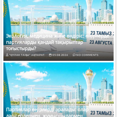
Экология, медицина және өндіріс: өңірлерде
партияларды қандай тақырыптар
тоғыстырды?
"ҚҰЛАН ТАҢЫ" АҚПАРАТ.
05.08.2026
NO COMMENTS
Партиялар өңірлерді аралады: олар
дәрігерлермен, жұмысшылармен,