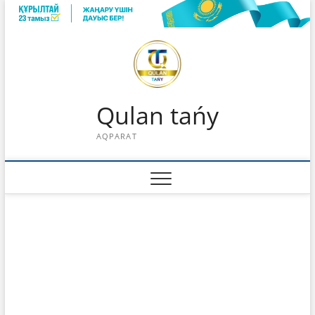
Skip
to
content
Qulan tańy
AQPARAT