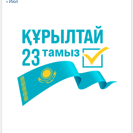
« Июл