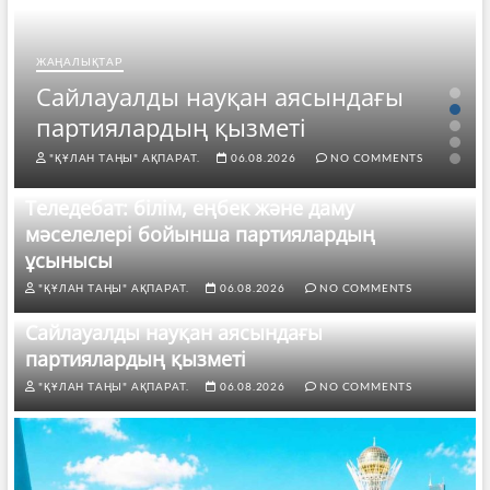
ЖАҢАЛЫҚТАР
Сайлауалды науқан аясындағы
партиялардың қызметі
"ҚҰЛАН ТАҢЫ" АҚПАРАТ.
06.08.2026
NO COMMENTS
Теледебат: білім, еңбек және даму
мәселелері бойынша партиялардың
ұсынысы
"ҚҰЛАН ТАҢЫ" АҚПАРАТ.
06.08.2026
NO COMMENTS
Сайлауалды науқан аясындағы
партиялардың қызметі
"ҚҰЛАН ТАҢЫ" АҚПАРАТ.
06.08.2026
NO COMMENTS