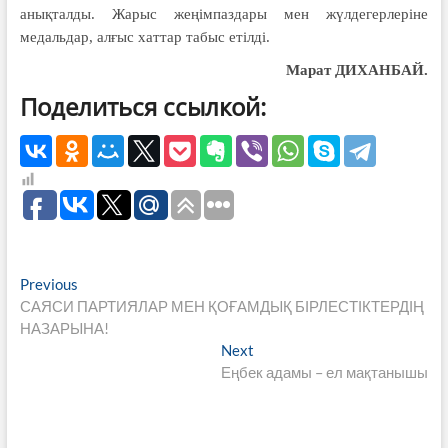
анықталды. Жарыс жеңімпаздары мен жүлдегерлеріне
медальдар, алғыс хаттар табыс етілді.
Марат ДИХАНБАЙ.
Поделиться ссылкой:
Навигация
Previous
Previous
post:
САЯСИ ПАРТИЯЛАР МЕН ҚОҒАМДЫҚ БІРЛЕСТІКТЕРДІҢ
по
НАЗАРЫНА!
записям
Next
Next
post:
Еңбек адамы – ел мақтанышы