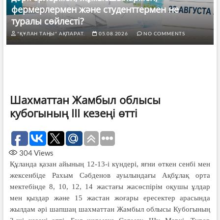
фермерлермен және студенттермен не
туралы сөйлесті?
"ҚҰЛАН ТАҢЫ" АҚПАРАТ.
05.08.2026
NO COMMENTS
Шахматтан Жамбыл облысы
кубогының ІІІ кезеңі өтті
304
Views
Құланда қазан айының 12-13-і күндері, яғни өткен сенбі мен
жексенбіде Рахым Сәбденов ауылындағы Ақбұлақ орта
мектебінде 8, 10, 12, 14 жастағы жасөспірім оқушы ұлдар
мен қыздар және 15 жастан жоғары ересектер арасында
жылдам әрі шапшаң шахматтан Жамбыл облысы Кубогының