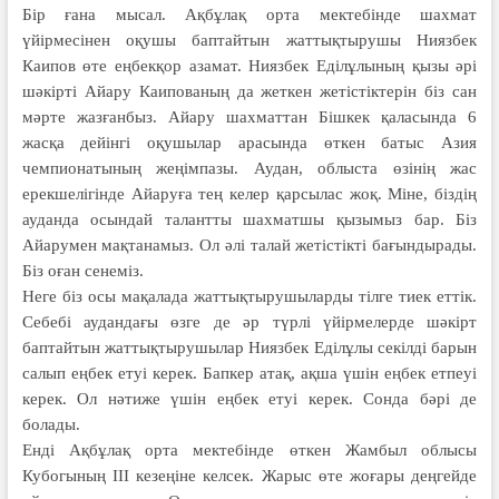
Бір ғана мысал. Ақбұлақ орта мектебінде шахмат
үйірмесінен оқушы баптайтын жаттықтырушы Ниязбек
Каипов өте еңбекқор азамат. Ниязбек Еділұлының қызы әрі
шәкірті Айару Каипованың да жеткен жетістіктерін біз сан
мәрте жазғанбыз. Айару шахматтан Бішкек қаласында 6
жасқа дейінгі оқушылар арасында өткен батыс Азия
чемпионатының жеңімпазы. Аудан, облыста өзінің жас
ерекшелігінде Айаруға тең келер қарсылас жоқ. Міне, біздің
ауданда осындай талантты шахматшы қызымыз бар. Біз
Айарумен мақтанамыз. Ол әлі талай жетістікті бағындырады.
Біз оған сенеміз.
Неге біз осы мақалада жаттықты­ру­шыларды тілге тиек еттік.
Себебі аудандағы өзге де әр түрлі үйірмелерде шәкірт
баптайтын жаттықтырушылар Ниязбек Еділұлы секілді барын
салып еңбек етуі керек. Бапкер атақ, ақша үшін еңбек етпеуі
керек. Ол нәтиже үшін еңбек етуі керек. Сонда бәрі де
болады.
Енді Ақбұлақ орта мектебінде өткен Жамбыл облысы
Кубогының ІІІ кезеңіне келсек. Жарыс өте жоғары деңгейде