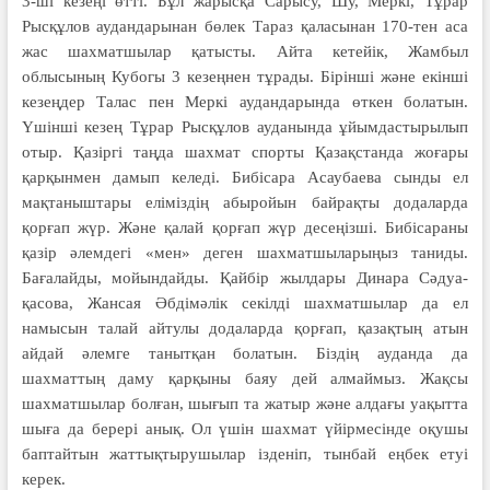
3-ші кезеңі өтті. Бұл жарысқа Сарысу, Шу, Меркі, Тұрар
Рысқұлов аудандарынан бөлек Тараз қаласынан 170-тен аса
жас шахматшылар қатысты. Айта кетейік, Жамбыл
облысының Кубогы 3 кезеңнен тұрады. Бірінші және екінші
кезеңдер Талас пен Меркі аудандарында өткен болатын.
Үшінші кезең Тұрар Рысқұлов ауданында ұйымдастырылып
отыр. Қазіргі таңда шахмат спорты Қазақстанда жоғары
қарқынмен дамып келеді. Бибісара Асаубаева сынды ел
мақтаныштары еліміздің абыройын байрақты додаларда
қорғап жүр. Және қалай қорғап жүр десеңізші. Бибісараны
қазір әлемдегі «мен» деген шахматшыларыңыз таниды.
Бағалайды, мойындайды. Қайбір жылдары Динара Сәдуа­
қасова, Жансая Әбдімәлік секілді шахматшылар да ел
намысын талай айтулы додаларда қорғап, қазақтың атын
айдай әлемге танытқан болатын. Біздің ауданда да
шахматтың даму қарқыны баяу дей алмаймыз. Жақсы
шахматшылар болған, шығып та жатыр және алдағы уақытта
шыға да берері анық. Ол үшін шахмат үйірмесінде оқушы
баптайтын жаттықтырушылар ізденіп, тынбай еңбек етуі
керек.