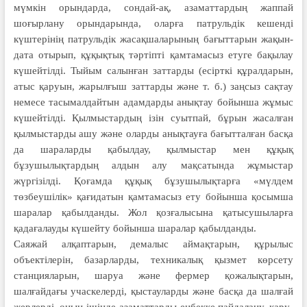
мүм­кін орындарда, сондай-ақ, азамат­тардың жаппай
шоғырлану орын­дарында, оларға патрульдік кешен­ді
күштерінің патрульдік жасақ­шаларының бағыттарын жақын­
дата отырып, құқықтық тәртіпті қамтамасыз етуге бақылау
күшейтілді. Тыйым салынған заттарды (есірткі құралдарын,
атыс қаруын, жарылғыш заттарды және т. б.) заңсыз сақтау
немесе тасымалдайтын адамдарды анықтау бойынша жұмыс
күшейтілді. Қылмыстардың ізін суытпай, бұрын жасалған
қылмыстарды ашу және оларды анықтауға бағытталған басқа
да шараларды қабылдау, қылмыстар мен құқық
бұзушылықтардың алдын алу мақсатында жұмыстар
жүргізілді. Қоғамда құқық бұзушылықтарға «мүлдем
төзбеушілік» қағидатын қамтамасыз ету бойынша қосымша
шаралар қабылданды. Жол қозғалысына қатысушыларға
қадағалауды күшейту бойынша шаралар қабылданды.
Саяжай алқаптарын, демалыс аймақтарын, құрылыс
объектілерін, базарларды, техникалық қызмет көрсету
станцияларын, шаруа және фермер қожалықтарын,
шалғайдағы учаскелерді, қыстауларды және басқа да шалғай
жерлерді, оның ішінде азаматтарды еңбекке пайдалану, қару-