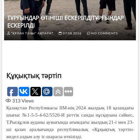
ТҰРҒЫНДАР ӨТІНІШІ ЕСКЕРІЛДІТҰРҒЫНДАР
ЕСКЕРІЛДІ
"ҚҰЛАН ТАҢЫ" АҚПАРАТ.
07.08.2026
NO COMMENTS
Құқықтық тәртіп
313
Views
Қазақстан Республикасы ІІМ-нің 2024 жылдың 18 қазандағы
шығыс №1-5-5-4-62/5520-И реттік санды нұсқауына сәйкес,
Т.Рысқұлов ауданы аумағында ағымдағы жылдың 21-і мен 23-
ші қазан аралығында республикалық «Құқықтық тәртіп»
жедел алдын алу іс-шарасы өткізілді.