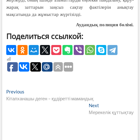
жарақ заттарын заңсыз сақтау фактілерін анықтау
мақсатында да жұмыстар жүргізілді.
Аудандық
полиция бөлімі.
Поделиться ссылкой:
Навигация
Previous
Previous
post:
Кітапханашы деген – құдіретті мамандық
по
Next
Next
записям
post:
Мерекелік құттықтау