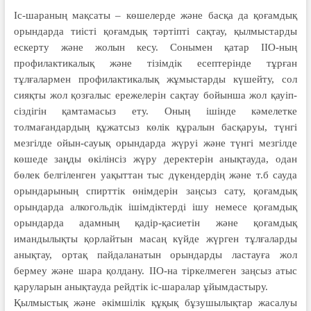
Іс-шараның мақсаты – көшелерде және басқа да қоғамдық
орындарда тиісті қоғамдық тәртіпті сақтау, қылмыстарды
ескерту және жолын кесу. Сонымен қатар ІІО-ның
профилактикалық және тізімдік есептерінде тұрған
тұлғалармен профилактикалық жұмыстарды кү­шейту, сол
сияқты жол қозғалыс ере­желерін сақтау бойынша жол қауіп­
сіздігін қамтамасыз ету. Оның ішінде кәмелетке
толмағандардың құжатсыз көлік құралын басқаруы, түнгі
мезгілде ойын-сауық орындарда жүруі және түнгі мезгілде
көшеде заңды өкілінсіз жүру деректерін анықтауда, одан
бөлек белгіленген уақыттан тыс дүкендердің және т.б сауда
орындарының спирттік өнімдерін заңсыз сату, қоғамдық
орындарда алкогольдік ішімдіктерді ішу немесе қоғамдық
орындарда адам­ның қадір-қасиетін және қоғамдық
имандылықты қорлайтын масаң күйде жүрген тұлғаларды
анықтау, ортақ пайдаланатын орындарды ластауға жол
бермеу және шара қолдану. ІІО-на тіркелмеген заңсыз атыс
қаруларын анықтауда рейдтік іс-шаралар ұйым­дастыру.
Қылмыстық және әкімшілік құқық бұзушылықтар жасалуы