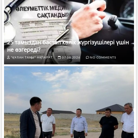
25 тамыздан бастап көлік жүргізушілері үшін
не өзгереді?
"ҚҰЛАН ТАҢЫ" АҚПАРАТ.
07.08.2026
NO COMMENTS