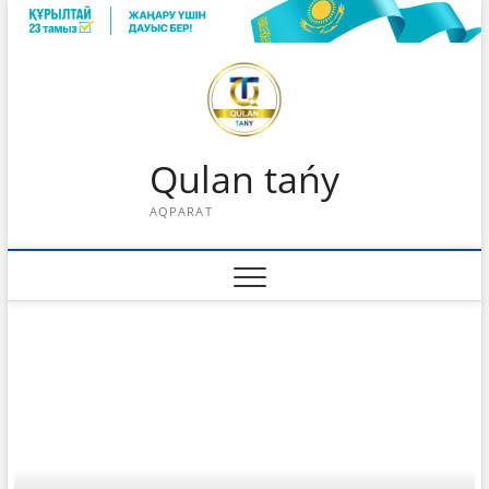
Skip
to
content
Qulan tańy
AQPARAT