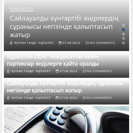
ЖАҢАЛЫҚТАР
Сайлауалды күнтәртібі өңірлердің
сұранысы негізінде қалыптасып
жатыр
"ҚҰЛАН ТАҢЫ" АҚПАРАТ.
07.08.2026
NO COMMENTS
Құрылтай-2026: теледебаттан кейін
партиялар өңірлерге қайта оралды
"ҚҰЛАН ТАҢЫ" АҚПАРАТ.
07.08.2026
NO COMMENTS
Сайлауалды күнтәртібі өңірлердің сұранысы
негізінде қалыптасып жатыр
"ҚҰЛАН ТАҢЫ" АҚПАРАТ.
07.08.2026
NO COMMENTS