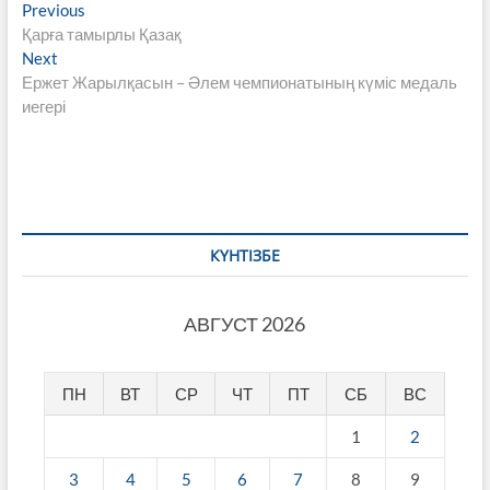
Навигация
Previous
Previous
post:
Қарға тамырлы Қазақ
по
Next
Next
записям
post:
Ержет Жарылқасын – Әлем чемпионатының күміс медаль
иегері
КҮНТІЗБЕ
АВГУСТ 2026
ПН
ВТ
СР
ЧТ
ПТ
СБ
ВС
1
2
3
4
5
6
7
8
9