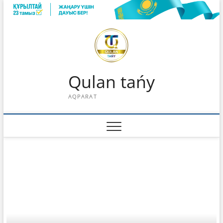
Skip
to
content
Qulan tańy
AQPARAT