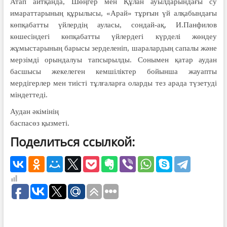
Атап айтқанда, Шөңгер мен Құлан ауылдарындағы су
имараттарының құрылысы, «Арай» тұрғын үй алқабындағы
көпқабатты үйлердің ауласы, сондай-ақ, И.Панфилов
көшесіндегі көпқабатты үйлердегі күрделі жөндеу
жұмыстарының барысы зерделеніп, шаралардың сапалы және
мерзімді орындалуы тапсырылды. Сонымен қатар аудан
басшысы жекелеген кемшіліктер бойынша жауапты
мердігерлер мен тиісті тұлғаларға оларды тез арада түзетуді
міндеттеді.
Аудан әкімінің
баспасөз қызметі.
Поделиться ссылкой: