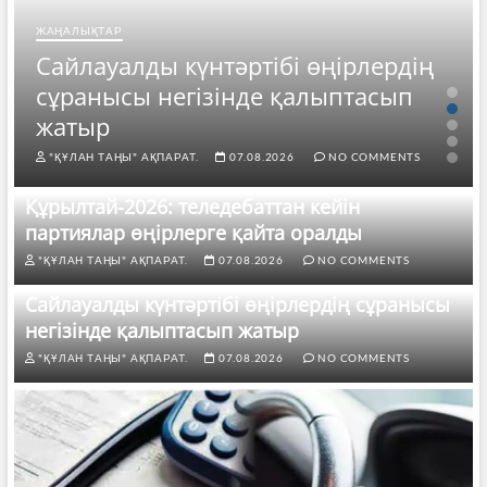
ЖАҢАЛЫҚТАР
Сайлауалды күнтәртібі өңірлердің
сұранысы негізінде қалыптасып
жатыр
"ҚҰЛАН ТАҢЫ" АҚПАРАТ.
07.08.2026
NO COMMENTS
Құрылтай-2026: теледебаттан кейін
партиялар өңірлерге қайта оралды
"ҚҰЛАН ТАҢЫ" АҚПАРАТ.
07.08.2026
NO COMMENTS
Сайлауалды күнтәртібі өңірлердің сұранысы
негізінде қалыптасып жатыр
"ҚҰЛАН ТАҢЫ" АҚПАРАТ.
07.08.2026
NO COMMENTS