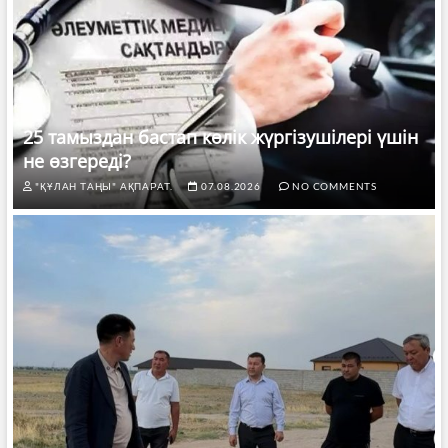
25 тамыздан бастап көлік жүргізушілері үшін
не өзгереді?
"ҚҰЛАН ТАҢЫ" АҚПАРАТ.
07.08.2026
NO COMMENTS