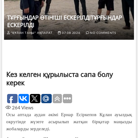
ТҰРҒЫНДАР ӨТІНІШІ ЕСКЕРІЛДІТҰРҒЫНДАР
ЕСКЕРІЛДІ
"ҚҰЛАН ТАҢЫ" АҚПАРАТ.
07.08.2026
NO COMMENTS
Кез келген құрылыста сапа болу
керек
264
Views
Осы аптада аудан әкімі Ернар Есіркепов Құлан ауылдық
округінде жүзеге асырылып жатқан бірқатар маңызды
жобаларды зерделеді.