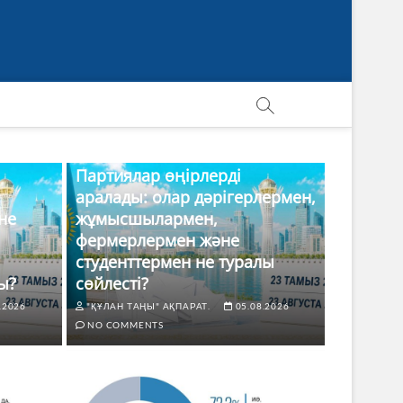
Партиялар өңірлерді
аралады: олар дәрігерлермен,
не
жұмысшылармен,
фермерлермен және
студенттермен не туралы
ы?
сөйлесті?
.2026
"ҚҰЛАН ТАҢЫ" АҚПАРАТ.
05.08.2026
NO COMMENTS