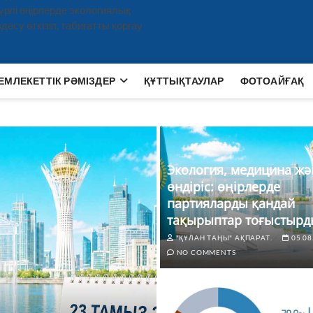
рлі өңірлерде экологиялық
есу өткізіп, табиғатты қорғау
ЕМЛЕКЕТТІК РӘМІЗДЕР
ҚҰТТЫҚТАУЛАР
ФОТОАЙҒАҚ
Экология, медицина жә
өндіріс: өңірлерде
партияларды қандай
тақырыптар тоғыстырд
"ҚҰЛАН ТАҢЫ" АҚПАРАТ.
05.08
NO COMMENTS