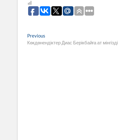
Навигация
Previous
Previous
post:
Көкдөнендіктер Диас Берікбайға ат мінгізді
по
записям