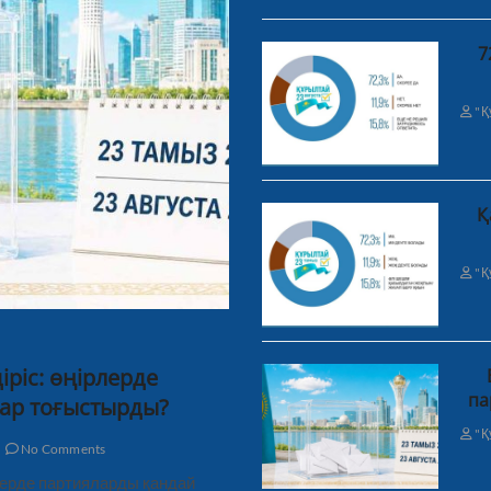
7
"Қ
Қ
"Қ
ріс: өңірлерде
па
ар тоғыстырды?
"Қ
No Comments
рлерде партияларды қандай