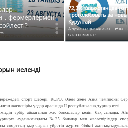
72,3% казахстанцев го
олар
ЖАҢАЛЫҚТАР
проголосовать за новы
ен, фермерлермен
72,3% казахстанце
Курултай
сөйлесті?
новый Курултай
"ҚҰЛАН ТАҢЫ" АҚПАРАТ.
04.08
TS
"ҚҰЛАН ТАҢЫ" АҚПАРАТ.
04.0
NO COMMENTS
 орын иеленді
дәрежедегі спорт шебері, КСРО, Әлем және Азия чемпионы Сер
лған жасөспірім ұлдар арасында II республикалық турнир өтті.
іміздің әрбір аймағынан жас боксшылар келіп, бақ сынады. Ай
 турнирге ауданымыздағы №25 балалар мен жасөспірімдер спо
 осы спорттың қыр-сырын үйретіп жүрген білікті жаттықтырушыл