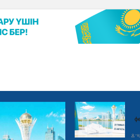
фе
"Қ