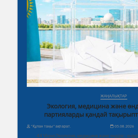
ЖАҢАЛЫҚТАР
Экология, медицина және өнді
партияларды қандай тақырыпт
"Құлан таңы" ақпарат.
05.08.2026
44 ViewsЭкология, медицина және өндіріс: өңі