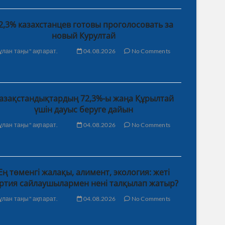
2,3% казахстанцев готовы проголосовать за
новый Курултай
ұлан таңы" ақпарат.
04.08.2026
No Comments
азақстандықтардың 72,3%-ы жаңа Құрылтай
үшін дауыс беруге дайын
ұлан таңы" ақпарат.
04.08.2026
No Comments
Ең төменгі жалақы, алимент, экология: жеті
ртия сайлаушылармен нені талқылап жатыр?
ұлан таңы" ақпарат.
04.08.2026
No Comments