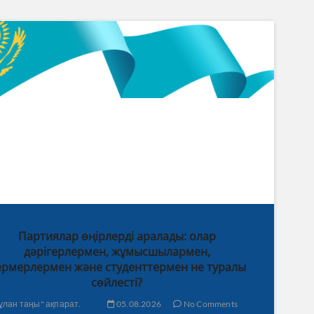
Партиялар өңірлерді аралады: олар
дәрігерлермен, жұмысшылармен,
рмерлермен және студенттермен не туралы
сөйлесті?
ұлан таңы" ақпарат.
05.08.2026
No Comments