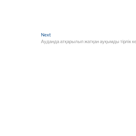
Next
Next
post:
Ауданда атқарылып жатқан ауқымды тірлік к