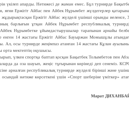
ін үкілеп апарды. Нәтижесі де жаман емес. Бұл турнирде Бақытб
, яғни Ержігіт Айбас пен Айбек Нұрымбет жүлдегерлер қатарын
де жұдырықтасқан Ержігіт Айбас жүлделі үшінші орынды иеленсе, 
арының барлығын ұтқан Айбек Нұрымбет республикалық турнирд
н Айбек Нұрымбетке ұйымдастырушылар тарапынан арнайы белб
кке енген 14 жастағы Ержігіт Айбас Бауыржан Момышұлы атында
ы. Ал, осы турнирде жеңімпаз атанған 14 жастағы Құлан ауылын
 орта мектептің оқушысы.
пырып, үлкен спортқа баптап қосқан Бақытбек Толымбетов пен Абз
ларда да оза шауып, жеңіс тұғырынан көрінеді деп сенеміз. КСР
іне арналған республикалық турнирде жүлделі бірінші және үшін
 осындай нәтиже көрсеткені үшін «Спорт шеберіне үміткер» ата
Марат ДИХАНБА