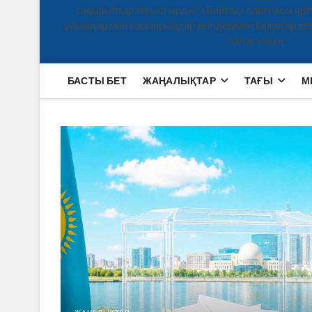
тақырыптар тоғыстырды? «Байтақ» партиясы әртү
ұйымдар мен кәсіпорындар өкілдерімен бірқатар кезд
саласының…
БАСТЫ БЕТ
ЖАҢАЛЫҚТАР
ТАҒЫ
М