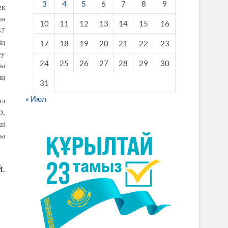
3
4
5
6
7
8
9
ек
ан
10
11
12
13
14
15
16
37
ің
17
18
19
20
21
22
23
еу
24
25
26
27
28
29
30
ғы
ың
31
« Июл
ал
О,
ші
ғы
Й.