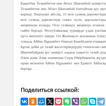
Бақытбек Толымбетов пен Абзал Шығамбай шәкірттер
Толымбетов пен Абзал Шығамбай баптайтын қос өрен
көрінді. Нақтылап айтсақ, 33 келі салмақ дәрежесін
келі салмақ дәрежесінде сынға түсіп, қарсыласт
жеңімпазы атанды. Осы салмақта жеңімпаз атанға
сыйға берілді. Республикалық турнирде үздік үшті
орта мектепте оқиды. Ол Жалпақсаз ауылының тумас
тумасы Айбек Нұрымбет Әлихан Бөкейханов атындағы
Бұған дейін де талай жасөспірімдердің томағасын сы
Шығамбайдың қос шәкірті алдағы уақытта талай дода
Әлем және Азия чемпионы Серік Өмірбековтің жүлдес
орын иеленген Айбек Нұрымбет пен Ержігіт Айбасқа
берілді.
Поделиться ссылкой: