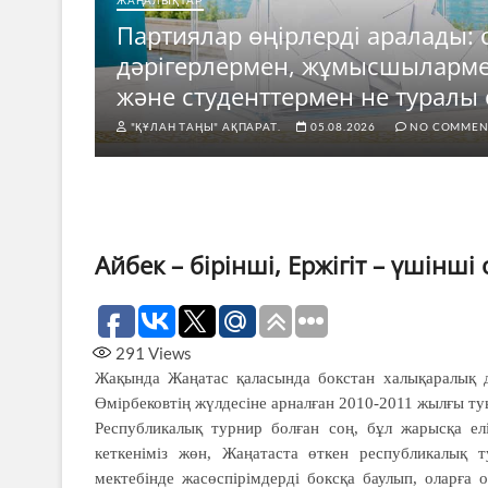
ЖАҢАЛЫҚТАР
Партиялар өңірлерді аралады: 
е
дәрігерлермен, жұмысшыларм
ды?
және студенттермен не туралы 
"ҚҰЛАН ТАҢЫ" АҚПАРАТ.
05.08.2026
NO COMMEN
Айбек – бірінші, Ержігіт – үшінші
291
Views
Жақында Жаңатас қаласында бокстан халықаралық 
Өмірбековтің жүлдесіне арналған 2010-2011 жылғы туы
Республикалық турнир болған соң, бұл жарысқа ел
кеткеніміз жөн, Жаңатаста өткен республикалық
мектебінде жасөспірімдерді боксқа баулып, оларға