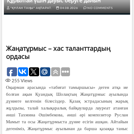
Құрылтай үшін дауыс беруге дайын
"ҚҰЛАН ТАҢЫ" АҚПАРАТ.
04.08.2026
NO COMMENTS
Жаңатұрмыс – хас таланттардың
ордасы
255
Views
Оқырман арасында «табиғат тамыршысы» деген атқа ие
болған ақын Қуандық Шолақтың Жаңатұрмыс ауылында
дүниеге келгенін білесіздер. Қазақ эстрадасының жарық
жұлдызы, талай халықаралық байқауларда лауреат атанған
әнші Тахмина Әшімбекова, әнші әрі композитор Руслан
Мамыт та осы Жаңатұрмыста дүние есігін ашқан. Айтайын
дегеніміз, Жаңатұрмыс ауылынан да барша қазаққа таныс