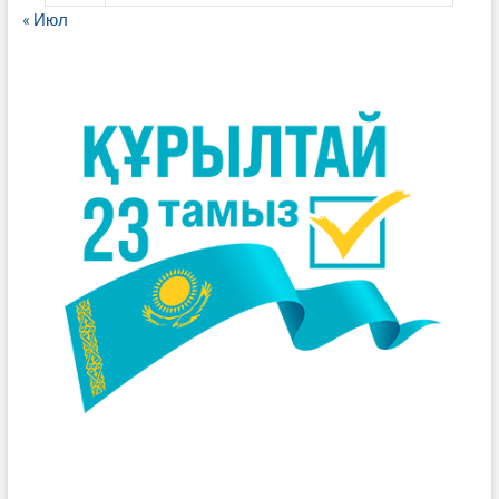
« Июл