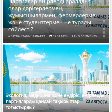
Партиялар өңірлерді аралады:
олар дәрігерлермен,
жұмысшылармен, фермерлермен
және студенттермен не туралы
сөйлесті?
"ҚҰЛАН ТАҢЫ" АҚПАРАТ.
05.08.2026
NO COMMENTS
Экология, медицина және өндіріс: өңірлерде
партияларды қандай тақырыптар
тоғыстырды?