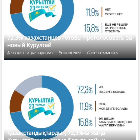
72,3% казахстанцев готовы проголосовать за
новый Курултай
"ҚҰЛАН ТАҢЫ" АҚПАРАТ.
04.08.2026
NO COMMENTS
Қазақстандықтардың 72,3%-ы жаңа