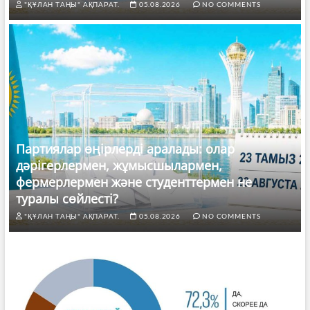
"ҚҰЛАН ТАҢЫ" АҚПАРАТ.
05.08.2026
NO COMMENTS
Партиялар өңірлерді аралады: олар
дәрігерлермен, жұмысшылармен,
фермерлермен және студенттермен не
туралы сөйлесті?
"ҚҰЛАН ТАҢЫ" АҚПАРАТ.
05.08.2026
NO COMMENTS