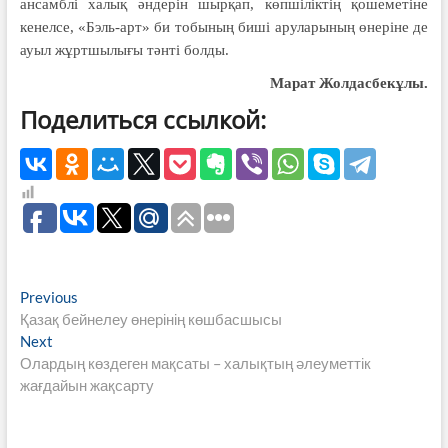
ансамблі халық әндерін шырқап, көпшіліктің қошеметіне
кенелсе, «Бэль-арт» би тобының биші аруларының өнеріне де
ауыл жұртшылығы тәнті болды.
Марат Жолдасбекұлы.
Поделиться ссылкой:
Навигация
Previous
Previous
post:
Қазақ бейнелеу өнерінің көшбасшысы
по
Next
Next
записям
post:
Олардың көздеген мақсаты – халықтың әлеуметтік
жағдайын жақсарту