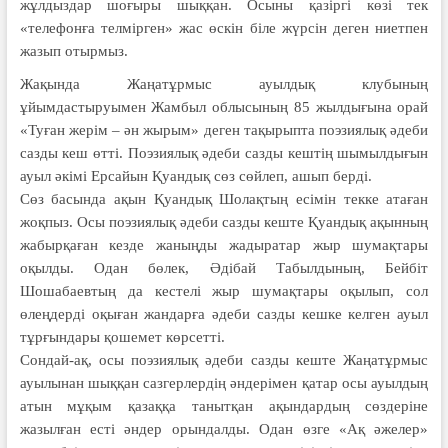
жұлдыздар шоғыры шыққан. Осыны қазіргі көзі тек
«телефонға телмірген» жас өскін біле жүрсін деген ниетпен
жазып отырмыз.
Жақында Жаңатұрмыс ауылдық клубының
ұйымдастыруымен Жамбыл облысының 85 жылдығына орай
«Туған жерім – ән жырым» деген тақырыпта поэзиялық әдеби
сазды кеш өтті. Поэзиялық әдеби сазды кештің шымылдығын
ауыл әкімі Ерсайын Қуандық сөз сөйлеп, ашып берді.
Сөз басында ақын Қуандық Шолақтың есімін текке атаған
жоқпыз. Осы поэзиялық әдеби сазды кеште Қуандық ақынның
жабырқаған кезде жаныңды жадыратар жыр шумақтары
оқылды. Одан бөлек, Әдібай Табылдының, Бейбіт
Шошабаевтың да кестелі жыр шумақтары оқылып, сол
өлеңдерді оқыған жандарға әдеби сазды кешке келген ауыл
тұрғындары қошемет көрсетті.
Сондай-ақ, осы поэзиялық әдеби сазды кеште Жаңатұрмыс
ауылынан шыққан сазгерлердің әндерімен қатар осы ауылдың
атын мұқым қазаққа танытқан ақындардың сөздеріне
жазылған есті әндер орындалды. Одан өзге «Ақ әжелер»