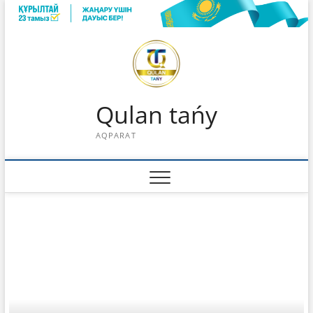
Skip
to
content
Qulan tańy
AQPARAT