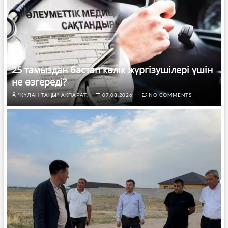
25 тамыздан бастап көлік жүргізушілері үшін
не өзгереді?
"ҚҰЛАН ТАҢЫ" АҚПАРАТ.
07.08.2026
NO COMMENTS