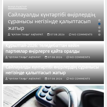
ЖАҢАЛЫҚТАР
Сайлауалды күнтәртібі өңірлердің
сұранысы негізінде қалыптасып
жатыр
"ҚҰЛАН ТАҢЫ" АҚПАРАТ.
07.08.2026
NO COMMENTS
Құрылтай-2026: теледебаттан кейін
партиялар өңірлерге қайта оралды
"ҚҰЛАН ТАҢЫ" АҚПАРАТ.
07.08.2026
NO COMMENTS
Сайлауалды күнтәртібі өңірлердің сұранысы
негізінде қалыптасып жатыр
"ҚҰЛАН ТАҢЫ" АҚПАРАТ.
07.08.2026
NO COMMENTS