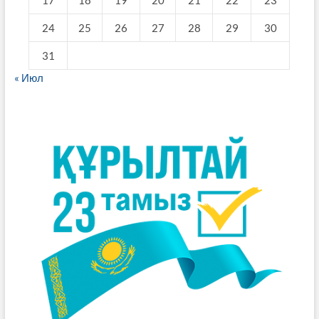
24
25
26
27
28
29
30
31
« Июл