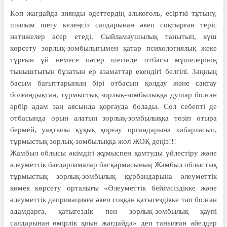
Көп жағдайда зиянды әдеттердің алькоголь, есірткі тұтыну,
шылым шегу келеңсіз салдарынан әкеп соқтырған теріс
нәтижелер әсер етеді. Сыйламаушылық танытып, күш
көрсету зорлық-зомбылығымен қатар психологиялық жеке
тұрғын үй немесе пәтер шегінде отбасы мүшелерінің
тыныштығын бұзатын ер азаматтар екендігі белгілі. Заңның
басым бағыттарының бірі отбасын қолдау және сақтау
болғандықтан, тұрмыстық зорлық-зомбылыққа душар болған
әрбір адам заң аясында қорғауда болады. Сол себепті де
отбасында орын алатын зорлық-зомбылыққа төзіп отыра
бермей, уақтылы құқық қорғау органдарына хабарласып,
тұрмыстық зорлық-зомбылыққа жол ЖОҚ деңіз!!!
Жамбыл облысы әкімдігі жұмыспен қамтуды үйлестіру және
әлеуметтік бағдарламалар басқармасының Жамбыл облыстық
тұрмыстық зорлық-зомбылық құрбандарына әлеуметтік
көмек көрсету орталығы «Әлеуметтік бейімсіздікке және
әлеуметтік депривацияға әкеп соққан қатыгездікке тап болған
адамдарға, қатыгездік пен зорлық-зомбылық қаупі
салдарынан өмірлік қиын жағдайда» деп танылған әйелдер