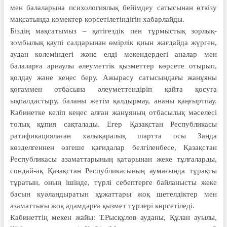
мен балаларына психологиялық бейімдеу сатысынан өткізу
мақсатында көмектер көрсетілетіндігін хабарлайды.
Біздің мақсатымыз – қатігездік пен тұрмыстық зорлық-
зомбылық қаупі салдарынан өмірлік қиын жағдайда жүрген,
аудан көлеміндегі және елді мекендердегі аналар мен
балаларға арнаулы әлеуметтік қызметтер көрсете отырып,
қолдау және кеңес беру. Ажырасу сатысындағы жанұяны
қоғаммен отбасына әлеуметтендіріп қайта қосуға
ықпалдастыру, баланы жетім қалдырмау, ананы қаңғыртпау.
Кабинетке келіп кеңес алған жанұя­ның отбасылық мәселесі
толық құпия сақталады. Егер Қазақстан Респуб­ликасы
ратификациялаған халықаралық шартта осы Заңда
көзделгеннен өзгеше қағидалар белгіленбесе, Қазақстан
Республикасы азаматтарының қата­рынан жеке тұлғаларды,
сондай-ақ Қазақстан Республикасының аумағында тұрақты
тұратын, оның ішінде, түрлі себептерге байланысты жеке
басын куәландыратын құжаттары жоқ шетел­діктер мен
азаматтығы жоқ адамдарға қызмет түрлері көрсетіледі.
Кабинеттің мекен жайы: Т.Рысқұлов ауданы, Құлан ауылы,