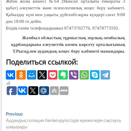
Жібек жолы көшесі №64 (Мансап орталығы ғима­раты 3
қабат) әлеуметтік және психологиялық кеңес беру кабинеті.
Қабылдау күні мен уақыты дүйсенбі-жұма күндері сағат 9:00
ден 18:00 ге дейін.
Біздің сенім телефондарымыз 87473702776, 87478773592.
Жамбыл облыстық тұрмыстық зорлық-зомбылық
құрбандарына әлеуметтік көмек көрсету орталығының
Т.Рысқұлов аудандық кеңес беру кабинеті мамандары.
Поделиться ссылкой:
Навигация
Previous
Previous
post:
Аудандық полиция бөлімі қауіпсіздік ережелерін сақтауға
по
шақырады