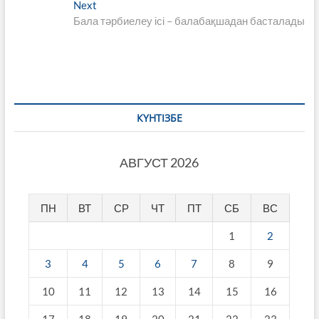
записям
Next
Next
post:
Бала тәрбиелеу ісі – балабақшадан басталады
КҮНТІЗБЕ
АВГУСТ 2026
ПН
ВТ
СР
ЧТ
ПТ
СБ
ВС
1
2
3
4
5
6
7
8
9
10
11
12
13
14
15
16
17
18
19
20
21
22
23