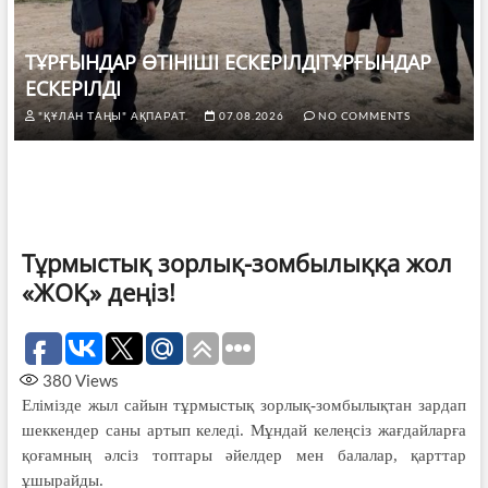
ТҰРҒЫНДАР ӨТІНІШІ ЕСКЕРІЛДІТҰРҒЫНДАР
ЕСКЕРІЛДІ
"ҚҰЛАН ТАҢЫ" АҚПАРАТ.
07.08.2026
NO COMMENTS
Тұрмыстық зорлық-зомбылыққа жол
«ЖОҚ» деңіз!
380
Views
Елімізде жыл сайын тұрмыстық зорлық-зомбылықтан зардап
шеккендер саны артып келеді. Мұндай келеңсіз жағдайларға
қоғамның әлсіз топтары әйелдер мен балалар, қарттар
ұшырайды.