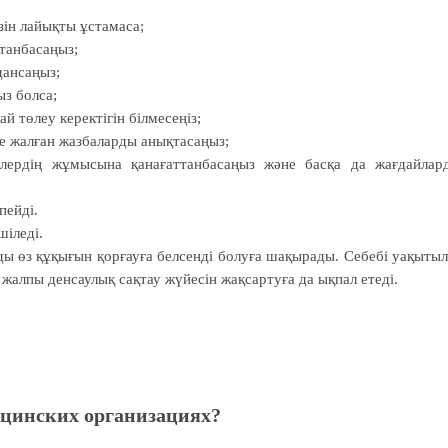
өзін лайықты ұстамаса;
ттанбасаңыз;
дансаңыз;
ыз болса;
 төлеу керектігін білмесеңіз;
е жалған жазбаларды анықтасаңыз;
рдің жұмысына қана­ғаттанбасаңыз және басқа да жағ­дайлар
пейді.
іледі.
ды өз құқығын қорғауға белсенді болуға шақырады. Себебі уақыты
, жалпы денсаулық сақтау жүйесін жақсартуға да ықпал етеді.
ицинских организациях?