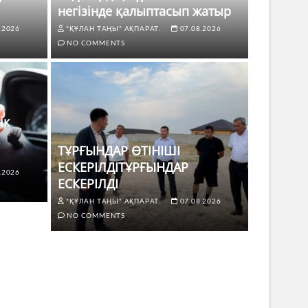
негізінде қалыптасып жатыр
.2026
"ҚҰЛАН ТАҢЫ" АҚПАРАТ.
07.08.2026
NO COMMENTS
ік
ТҰРҒЫНДАР ӨТІНІШІ
ЕСКЕРІЛДІТҰРҒЫНДАР
.2026
ЖАҢАЛЫҚТ
ЕСКЕРІЛДІ
 көлік жүргізушілері үшін не
ТҰРҒЫ
"ҚҰЛАН ТАҢЫ" АҚПАРАТ.
07.08.2026
ЕСКЕР
NO COMMENTS
8.2026
NO COMMENTS
"ҚҰЛАН Т