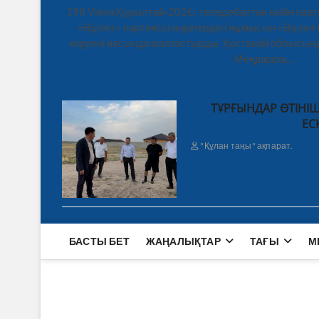
198 ViewsҚұрылтай-2026: теледебаттан кейін парт
«Әділет» партиясы өңірлердегі жұмысын «Әділетт
керуені аясында жалғастырды. Қостанай облысынд
Меңдіқара,…
ТҰРҒЫНДАР ӨТІНІШ
ЕС
"Құлан таңы" ақпарат.
БАСТЫ БЕТ
ЖАҢАЛЫҚТАР
ТАҒЫ
М