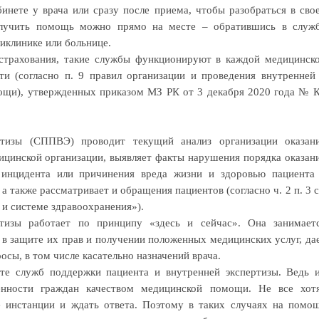
инете у врача или сразу после приема, чтобы разоб­раться в сво
олучить по­мощь можно прямо на месте – обра­тившись в служ
ликлинике или больнице.
страхования, такие служ­бы функционируют в каждой меди­цинск
и (согласно п. 9 правил организации и проведения внутренней
мощи), утвержденных приказом МЗ РК от 3 декабря 2020 года № 
изы (СППВЭ) про­во­дит текущий анализ органи­за­ции оказан
ицинской организации, выявляет факты нарушения порядка оказан
инцидента или причи­нения вреда жизни и здоровью па­циента
а также рассмат­ривает и обращения пациентов (согласно ч. 2 п. 3 с
 и системе здравоохранения»).
ртизы работает по принципу «здесь и сейчас». Она зани­мает
в защите их прав и получении положенных медицинских услуг, да
сы, в том числе касательно назначений врача.
те служб поддержки пациента и внутренней экспертизы. Ведь 
ренности граждан качеством медицинской помощи. Не все хот
 инстанции и ждать ответа. Поэтому в таких случаях на помо