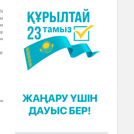
бі
ры
ын
ар
ра
ау
ан