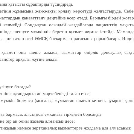
ына қатысты сұрақтарды түсіндіреді.
етінің жұмысына жан-жақты қолдау көрсетуді жалғастыруда. Себе
аттардың қанағаттану деңгейіне әсер етеді. Барлығы бірдей жоға
сі келмейді. Сондықтан осындай жағдайларда пациенттің уақыт
ішінде шешуге мүмкіндік беретін қызмет жұмыс істейді. Маманд
ы», – деп атап өтті ӘМСҚ басқарма төрағасының орынбасары Инди
қызмет оны шеше алмаса, азаматтар өңірлік денсаулық сақт
вистер арқылы жүгіне алады:
үгінуге болады?
үшін сақтандырылған мәртебеңізді талап етсе;
ру мүмкін болмаса (мысалы, жұмыстан шығып кеткен, ауырып қалғ
а бармаса, ал сіз осы емханаға тіркелген болсаңыз;
не бір ай бойы жазыла алмайсыз десе;
стикалық немесе зертханалық қызметтерге жолдама ала алмасаңыз;