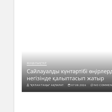
ЖАҢАЛЫҚТАР
ар
Сайлауалды күнтәртібі өңірлер
негізінде қалыптасып жатыр
"ҚҰЛАН ТАҢЫ" АҚПАРАТ.
07.08.2026
NO COMMEN