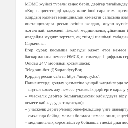
МӘМС жүйесі туралы кеңес беріп, дәрігер тағайындау
«Қор пациенттерді қолдау және ішкі сараптама қызм
олардың қызметі медициналық көмектің сапасына азам
инстанцияларға ресми өтініш жолдап, жауап күткі
жоғалтпай, мәселені тікелей медициналық ұйымның 
жағдайды мұқият зерттеп, ең тиімді шешімді табад
Саркенова.
Егер сұрақ қосымша қарауды қажет етсе немесе 
басқармасына немесе ӘМСҚ-ға төмендегі цифрлық сер
Qoldau 24/7 мобильді қосымшасы;
Telegram-бот @SaqtandyryBot;
Қордың ресми сайты: https://msqory.kz/.
Пациенттерді қолдау қызметіне қандай жағдайларда ж
– шұғыл көмек алу немесе учаскелік дәрігерге қаралу 
– учаскелік дәрігер болмағандықтан қабылдауға кі
немесе қабылдауды тоқтатқан);
– учаскелік дәрігер/мейірбике/фельдшер үйге шақыртуғ
– емханада бейінді маман болмаса немесе оның кеңесі
– медициналық көрсеткіштер бойын­ша тиесілі диагно