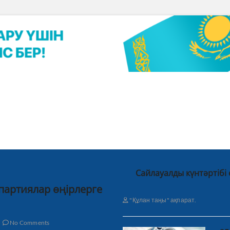
Сайлауалды күнтәртібі
 партиялар өңірлерге
"Құлан таңы" ақпарат.
No Comments