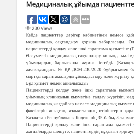
Медициналық ұйымда пациенттер
230
Views
Кейде пациенттер дәрігер каби­нетінен немесе қа
медициналық сақтандыру қорына хабарласады. Ол
пациенттерді қолдау және ішкі сараптама қызметіне (
Әлеуметтік медициналық сақтан­дыру қорында мәлім
ұйымдардың барлығында жұмыс істейді. (Қазақс
желтоқсандағы № ҚР ДСМ-230/2020 бұйрығымен бекіт
сыртқы сараптамаларды ұйымдастыру және жүргізу қа
Бұл қызмет немен айналысады?
Пациенттерді қолдау және ішкі сараптама қызме
ұйымның клиникалық қызметіне талдау жүргізіп, ме
медициналық жағдайлар немесе медициналық қызмет кө
фактілерін анықтап, азаматтардың өтініштерін қар
Қазақстан Республикасы Кодексінің 35-бабы, 3-тармағы
Пациенттерді қолдау және ішкі сараптама қызметі
жағдайларды шешуге, пациенттердің құқығын қорғауғ