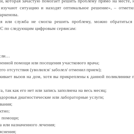
и, которая зачастую помогает решить проблему прямо на месте, 
 изучают ситуацию и находят опти­мальное решение», – отмети
аркенова.
ния или служба не смогла решить проблему, можно обратиться
МС по следующим цифровым сервисам:
если…
тренной помощи или посещения участкового врача;
го отсутствия (уволился/ заболел/ отменил прием);
живает вызов на дом, хотя вы прикреплены к данной поликлинике 
, так как его нет или запись заполнена на весь месяц;
доровья диаг­нос­тические или лабораторные услуги;
вания;
ктно;
й помощи;
 или назна­ченного лечения;
яснения;