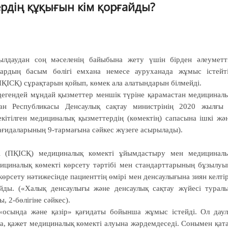
дің құқығын кім қорғайды?
былдаудан соң мәселенің байыбына жету үшін бірден әлеуметт
ардың басым бөлігі емхана немесе ауруханада жұмыс істейт
ПҚІСҚ) сұрақтарын қойып, көмек ала алатындарын білмейді.
дегендей мұндай қызметтер меншік түріне қарамастан медицинал
тан Республикасы Денсаулық сақтау министрінің 2020 жылғы
іл­ген медициналық қызметтердің (көмек­тің) сапасына ішкі жә
ғидаларының 9-тармағына сәйкес жүзеге асырылады).
ті (ПҚІСҚ) медициналық көмекті ұйымдастыру мен медицинал
дициналық көмекті көрсету тәртібі мен стандарттарының бұзылуы
рсету нәтижесінде пациенттің өмірі мен денсаулығына зиян келті
айды. («Халық денсаулығы және денсаулық сақтау жүйесі турал
, 2-бөлігіне сәйкес).
 «осында және қазір» қағидаты бойынша жұмыс істейді. Ол дау
а, қажет медициналық көмекті алуына жәрдемдеседі. Сонымен қат