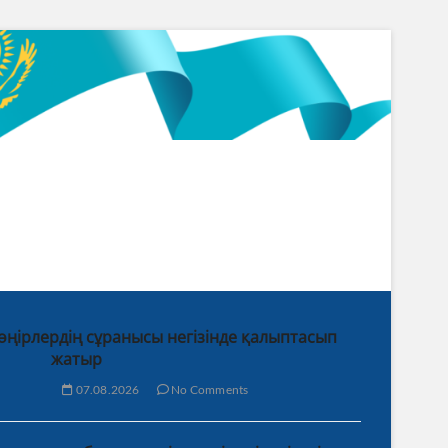
 өңірлердің сұранысы негізінде қалыптасып
жатыр
07.08.2026
No Comments