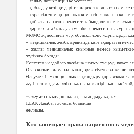
– талдау нәтижелерін көрсетпесе;
– қабылдау кезінде дәрігер дөрекілік танытса немесе 
– көрсетілген медициналық көмектің сапасына қанаға
– қойылған диагноз немесе тағайын­далған емге күмән
– дәрігер тағайындауы түсініксіз немесе тағы сұрағың
МӘМС жүйесіндегі мәртебеңізді және жарналарды қалай
– медициналық жазбаларыңызда қате ақпаратты немес
– жалпы медициналық ұйымның немесе қызметкерле
жүгінуге болады.
Көптеген жағдайлар жазбаша шағым түсіруді қажет ет
Олар қызмет мамандарының әрекетімен сол жерде шеш
Әлеуметтік медициналық сақ­тан­дыру қоры азаматтар
жүгінген кезде әділдікті қалпына келтіріп қана қоймай
«Әлеуметтік медициналық сақтандыру қоры»
КЕАҚ Жамбыл облысы бойынша
филиалы.
Кто защищает права пациентов в мед