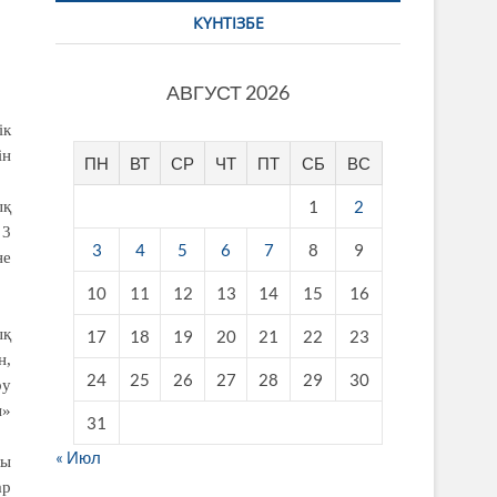
КҮНТІЗБЕ
АВГУСТ 2026
ік
ін
ПН
ВТ
СР
ЧТ
ПТ
СБ
ВС
1
2
ық
 3
3
4
5
6
7
8
9
не
10
11
12
13
14
15
16
ық
17
18
19
20
21
22
23
н,
24
25
26
27
28
29
30
ру
ы»
31
« Июл
лы
ар