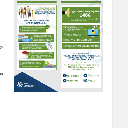
да
лы