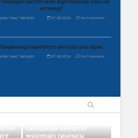
 тамыздан бастап көлік жүргізушілері үшін не
өзгереді?
ұлан таңы" ақпарат.
07.08.2026
No Comments
Көкдөненді көркейтуге көп күш салу керек
ұлан таңы" ақпарат.
07.08.2026
No Comments
баттан
Сайлауалды күнтәртібі
рге
өңірлердің сұранысы