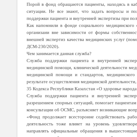
Порой в фонд обращаются па­циен­ты, находясь в каб
ситуации. Не все знают, что задать вопросы и п
поддержки па­циента и внутренней экспертизы при по
Как напомнили в фонде социального меди­цинского 
организаии вне зависимости от формы собственност
внешней экспертиз качества медицинских услуг (по
ДСМ-230/2020).
Чем занимается данная служба?
Служба поддержки пациента и внут­ренней эксперт
медицинской по­мощи, клинической деятельности мед
медицинской помощи и стандартов, медицинского 
результате осуществления меди­цинской деятельности, 
35 Кодекса Республики Казахстан «О здоровье народа
Служба поддержки пациента и внут­­ренней экспе
разрешением спорных ситуаций, помогает пациентам 
консультации об ОСМС, разъясняет возникающие вопро
«Фонд продолжает всесторонне содействовать рабо
деятельность тоже влияет на уровень удовлетво
направлять официальные обращения в вышестоящие