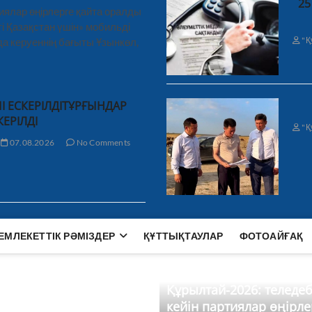
25
иялар өңірлерге қайта оралды
і Қазақстан үшін» мобильді
"Қ
а керуеннің бағыты Ұзынкөл,
І ЕСКЕРІЛДІТҰРҒЫНДАР
КЕРІЛДІ
"Қ
07.08.2026
No Comments
ЕМЛЕКЕТТІК РӘМІЗДЕР
ҚҰТТЫҚТАУЛАР
ФОТОАЙҒАҚ
Құрылтай-2026: теледе
кейін партиялар өңірле