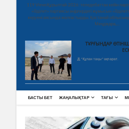
119 ViewsҚұрылтай-2026: теледебаттан кейін парт
«Әділет» партиясы өңірлердегі жұмысын «Әділетт
керуені аясында жалғастырды. Қостанай облысынд
Меңдіқара,…
ТҰРҒЫНДАР ӨТІНІШ
ЕС
"Құлан таңы" ақпарат.
БАСТЫ БЕТ
ЖАҢАЛЫҚТАР
ТАҒЫ
М