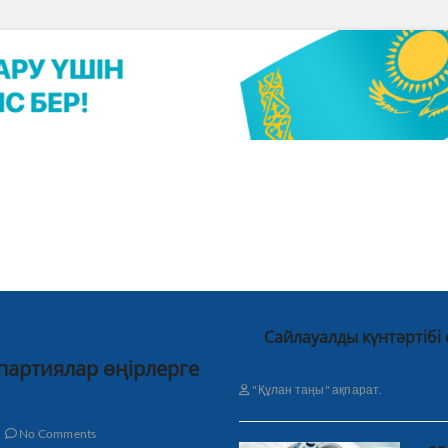
Сайлауалды күнтәртібі
 партиялар өңірлерге
"Құлан таңы" ақпарат.
No Comments