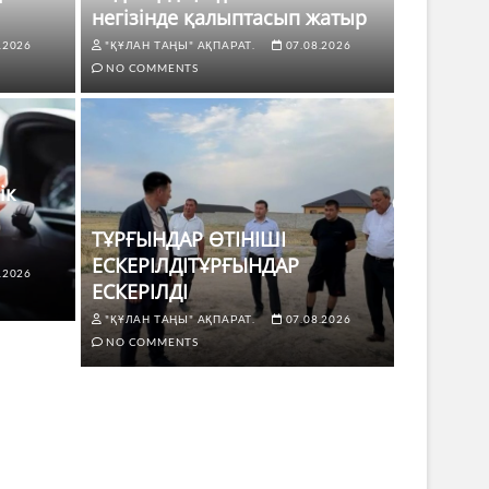
негізінде қалыптасып жатыр
.2026
"ҚҰЛАН ТАҢЫ" АҚПАРАТ.
07.08.2026
NO COMMENTS
ік
ТҰРҒЫНДАР ӨТІНІШІ
ЕСКЕРІЛДІТҰРҒЫНДАР
.2026
ЕСКЕРІЛДІ
І ЕСКЕРІЛДІТҰРҒЫНДАР
ЖАҢАЛЫҚТ
"ҚҰЛАН ТАҢЫ" АҚПАРАТ.
07.08.2026
Көкдө
NO COMMENTS
8.2026
NO COMMENTS
"ҚҰЛАН Т