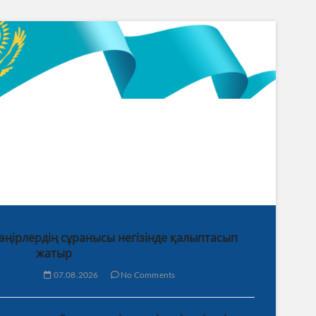
 өңірлердің сұранысы негізінде қалыптасып
жатыр
07.08.2026
No Comments