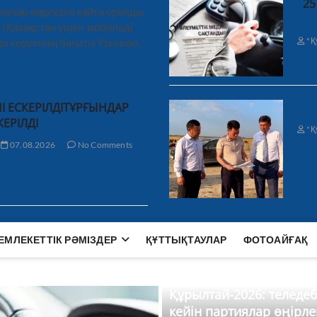
25
иялар өңірлерге қайта оралды
і Қазақстан үшін» мобильді
"Қ
а керуеннің бағыты Ұзынкөл,
І ЕСКЕРІЛДІТҰРҒЫНДАР
КЕРІЛДІ
"Қ
07.08.2026
No Comments
ЕМЛЕКЕТТІК РӘМІЗДЕР
ҚҰТТЫҚТАУЛАР
ФОТОАЙҒАҚ
Құрылтай-2026: теледе
кейін партиялар өңірле