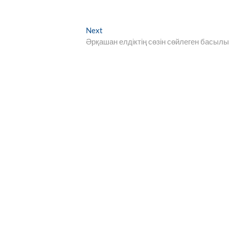
Next
Next
post:
Әрқашан елдіктің сөзін сөйлеген басыл