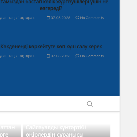
 тамыздан бастап көлік жүргізушілері үшін не
өзгереді?
ұлан таңы" ақпарат.
07.08.2026
No Comments
Көкдөненді көркейтуге көп күш салу керек
ұлан таңы" ақпарат.
07.08.2026
No Comments
баттан
Сайлауалды күнтәртібі
рге
өңірлердің сұранысы