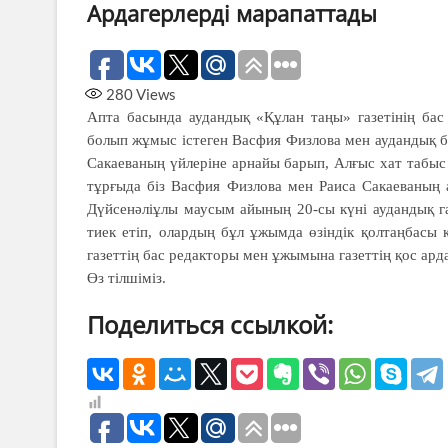
Ардагерлерді марапаттады
280
Views
Апта басында аудандық «Құлан таңы» газетінің бас
болып жұмыс істеген Васфия Физлова мен аудандық 
Сакаеваның үйлеріне арнайы барып, Алғыс хат табыс 
тұрғыда біз Васфия Физлова мен Раиса Сакаеваның а
Дүйсенәліұлы маусым айының 20-сы күні аудандық га
тиек етіп, олардың бұл ұжымда өзіндік қолтаңбасы қ
газеттің бас редакторы мен ұжымына газеттің қос арда
Өз тілшіміз.
Поделиться ссылкой: