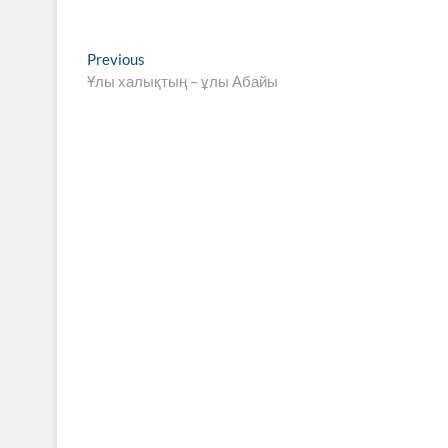
Навигация
Previous
Previous
post:
Ұлы халықтың – ұлы Абайы
по
записям