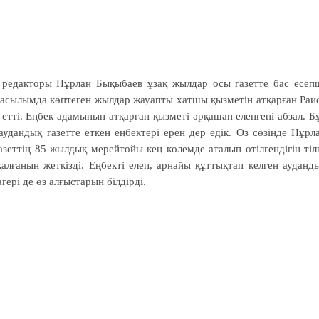
 редакторы Нұрлан Бықыбаев ұзақ жылдар осы газетте бас есеп
басылымда көптеген жылдар жауапты хатшы қызметін атқарған Раи
етті. Еңбек адамының атқарған қызметі әрқашан еленгені абзал. Б
удандық газетте еткен еңбектері ерен дер едік. Өз сөзінде Нұрл
зеттің 85 жылдық мерейтойы кең көлемде аталып өтілгендігін тіл
алғанын жеткізді. Еңбекті елеп, арнайы құттықтап келген ауданд
гері де өз алғыстарын білдірді.