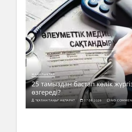
ЖАҢАЛЫҚТАР
25 тамыздан бастап көлік жүргі
өзгереді?
"ҚҰЛАН ТАҢЫ" АҚПАРАТ.
07.08.2026
NO COMMEN