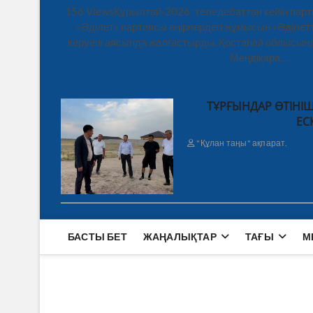
156 ViewsҚұрылтай-2026: теледебаттан кейін парт
«Әділет» партиясы өңірлердегі жұмысын «Әділетт
керуені аясында жалғастырды. Қостанай облысынд
Меңдіқара,…
ТҰРҒЫНДАР ӨТІНІШ
ЕС
"Құлан таңы" ақпарат.
БАСТЫ БЕТ
ЖАҢАЛЫҚТАР
ТАҒЫ
М