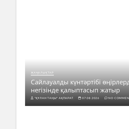
ЖАҢАЛЫҚТАР
ар
Сайлауалды күнтәртібі өңірлер
негізінде қалыптасып жатыр
"ҚҰЛАН ТАҢЫ" АҚПАРАТ.
07.08.2026
NO COMMEN