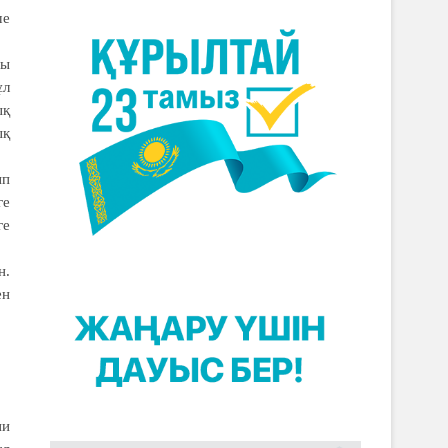
ше
уы
ұл
ық
ық
ып
ге
ге
н.
ен
ии