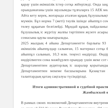
қарау үшін әкімшілік істер сотқа жіберіледі. Онда 
орындамағаны үшін лауазымды тұлғаларға 15 АЕК мө
Айта кету керек, жоғарыда аталған құқық бұзушылықта
мүмкін. Бұл норма 7 (жеті) тәулік ішінде айыппұл 
төлеу құқығын белгілейді. Мұндай құқық пайдаланы
бұзушылық іс жүргізу жалпы тәртіппен жүзеге асыры
сомасына қаулы шығарылады.
2025 жылдың 4 айына Департаментте барлығы 93 әк
әкімшілік айыппұлдар салынған, 15 материал сотқа 
айыппұл салынып, 10,3 млн. теңгесі өндірілді. Өнд
өндірілмеген сома мәжбүрлеп орындау үшін жеке сот 
Департаментпен аудиторлық іс шаралар қорытынды
Департаментпен мекеме басшыларына Қазақстан 
талаптардың қатаң сақталуы түсіндірілді.
Итоги административной и судебной практи
Жамбылской об
В рамках своих полномочий Департаментом внутренне