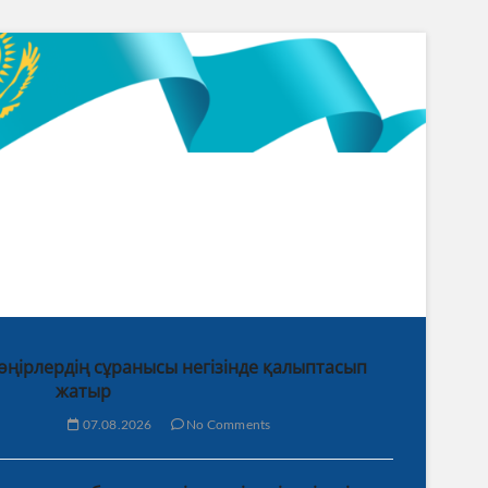
 өңірлердің сұранысы негізінде қалыптасып
жатыр
07.08.2026
No Comments