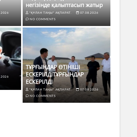
негізінде қалыптасып жатыр
.2026
"ҚҰЛАН ТАҢЫ" АҚПАРАТ.
07.08.2026
NO COMMENTS
ік
ТҰРҒЫНДАР ӨТІНІШІ
ЕСКЕРІЛДІТҰРҒЫНДАР
.2026
ЖАҢАЛЫҚТ
ЕСКЕРІЛДІ
 көлік жүргізушілері үшін не
ТҰРҒЫ
"ҚҰЛАН ТАҢЫ" АҚПАРАТ.
07.08.2026
ЕСКЕР
NO COMMENTS
8.2026
NO COMMENTS
"ҚҰЛАН Т