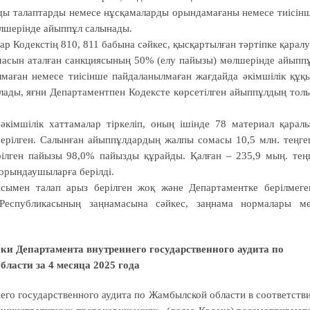
заңды талаптарды немесе нұсқамаларды орындамағаны немесе тиісін
лшерінде айыппұл салынады.
р Кодекстің 810, 811 бабына сәйкес, қысқартылған тәртіпке қарал
сомасын аталған санкциясының 50% (елу пайызы) мөлшерінде айыпп
лмаған немесе тиісінше пайдаланылмаған жағдайда әкімшілік құқ
лады, яғни Департаментпен Кодексте көрсетілген айыппұлдың тол
імшілік хаттамалар тіркеліп, оның ішінде 78 материал қарал
берілген. Салынған айыппұлдардың жалпы сомасы 10,5 млн. теңге
ірілген пайызы 98,0% пайызды құрайды. Қалған – 235,9 мың. тең
орындаушыларға берілді.
сымен талап арыз берілген жоқ және Департаментке берілмеге
Республикасының заңнамасына сәйкес, заңнама нормалары м
ки Департамента внутреннего государственного аудита по
ласти за 4 месяца 2025 года
го государственного аудита по Жамбылской области в соответств