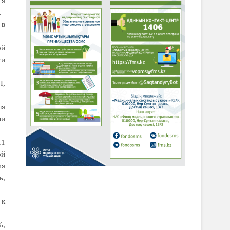
ся
.
 в
ой
ти
П,
ля
ли
11
ой
ия
ь,
 к
%,