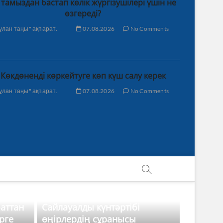
 тамыздан бастап көлік жүргізушілері үшін не
өзгереді?
ұлан таңы" ақпарат.
07.08.2026
No Comments
Көкдөненді көркейтуге көп күш салу керек
ұлан таңы" ақпарат.
07.08.2026
No Comments
баттан
Сайлауалды күнтәртібі
рге
өңірлердің сұранысы