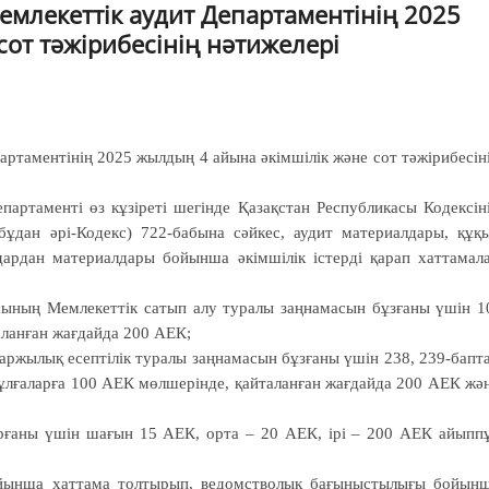
млекеттік аудит Департаментінің 2025
от тәжірибесінің нәтижелері
ртаментінің 2025 жылдың 4 айына әкімшілік және сот тәжірибесін
артаменті өз кұзіреті шегінде Қазақстан Республикасы Кодексін
ұдан әрі-Кодекс) 722-бабына сәйкес, аудит материалдары, құқ
дардан материалдары бойынша әкімшілік істерді қарап хаттамал
ының Мемлекеттік сатып алу туралы заңнамасын бұзғаны үшін 1
таланған жағдайда 200 АЕК;
қаржылық есептілік туралы заңнамасын бұзғаны үшін 238, 239-бапт
тұлғаларға 100 АЕК мөлшерінде, қайталанған жағдайда 200 АЕК жә
арғаны үшін шағын 15 АЕК, орта – 20 АЕК, ірі – 200 АЕК айыпп
бойынша хаттама толтырып, ведомстволық бағыныстылығы бойын