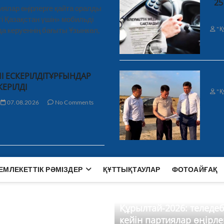
25
иялар өңірлерге қайта оралды
і Қазақстан үшін» мобильді
"Қ
а керуеннің бағыты Ұзынкөл,
І ЕСКЕРІЛДІТҰРҒЫНДАР
КЕРІЛДІ
"Қ
07.08.2026
No Comments
ЕМЛЕКЕТТІК РӘМІЗДЕР
ҚҰТТЫҚТАУЛАР
ФОТОАЙҒАҚ
Құрылтай-2026: теледе
кейін партиялар өңірле