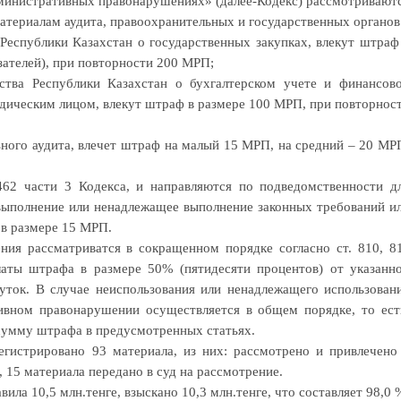
дминистративных правонарушениях» (далее-Кодекс) рассмотривают
атериалам аудита, правоохранительных и государственных органов
 Республики Казахстан о государственных закупках, влекут штраф
зателей), при повторности 200 МРП;
ства Республики Казахстан о бухгалтерском учете и финансов
дическим лицом, влекут штраф в размере 100 МРП, при повторнос
льного аудита, влечет штраф на малый 15 МРП, на средний – 20 МР
462 части 3 Кодекса, и направляются по подведомственности д
евыполнение или ненадлежащее выполнение законных требований и
 в размере 15 МРП.
ия рассматриватся в сокращенном порядке согласно ст. 810, 8
латы штрафа в размере 50% (пятидесяти процентов) от указанн
уток. В случае неиспользования или ненадлежащего использован
ивном правонарушении осуществляется в общем порядке, то ест
сумму штрафа в предусмотренных статьях.
егистрировано 93 материала, из них: рассмотрено и привлечено
 15 материала передано в суд на рассмотрение.
а 10,5 млн.тенге, взыскано 10,3 млн.тенге, что составляет 98,0 