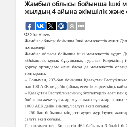
Жамбыл облысы бойынша Ішкі ме
жылдың 4 айына әкімшілік және с
255
Views
Жамбыл облысы бойынша Ішкі мемлекеттік аудит Депа
нәтижелері
Жамбыл облысы бойынша ішкі мемлекеттік аудит Деп
«Әкімшілік құқық бұзушылық туралы» Кодексінің (б
қорғау органдары және басқа да мемлекеттік орган
толтырады.
– Сонымен, 207-бап бойынша Қазақстан Республикас
нан 100 АЕК-ке дейін (айлық есептік көрсеткіш), қай
– Қазақстан Республикасының бухгалтерлік есеп пен 
бойынша жеке тұлғалар, лауазымды тұлғалар, заңды 
1000 АЕК дейін айыппұл салуға әкеп соғады;
– 250-бап бойынша міндетті аудит жүргізуден жалт
салуға әкеп соғады.
Департаментпен Кодекстің 462-бабының 3-бөлігі 