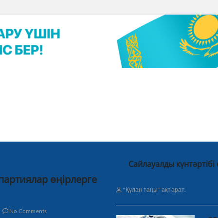
Сайлауалды күнтәртібі
 партиялар өңірлерге
"Құлан таңы" ақпарат.
No Comments