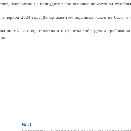
тенге, направлено на принудительное исполнение частным судебн
ый период 2024 года Департаментом поданных исков не было и 
ны нормы законодательства и о строгом соблюдении требовании
тан.
Next
Next
post:
Балалардың қауіпсіздігі әрқашан бақылауда болу кер