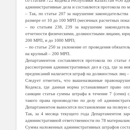
со статьей 722 Кодекса Республики Казахстан «Об а
административные дела и составлются протокола по м
– Так, по статье 207 за нарушение законодательства
размере от 10 до 100 МРП (месячных расчетных пока
– по статьям 238, 239 за нарушение законодатель
отчетности физическими, должностными лицами, юри
200 МРП, и до 1000 МРП;
– по статье 250 за уклонение от проведения обязате
на крупный – 200 МРП.
Департаментом составляются протокола по статье 
рассмотрения административных дел в суд, где за н
предписаний налагается штраф на должностных лиц –
Следует отметить, что вышеназванные правонарушен
Кодекса, где данная норма устанавливает право оп
санкции статьи суммы штрафа в течение 7 (семи) с
такого права производство по делу об администрат
Департаментом выносится постановление на полную 
Так, за 4 месяца текущего года Департаментом зар
административной ответственности по 78 материалам,
Сумма наложенных административных штрафов составил