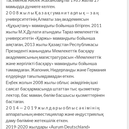
мамырда дүниеге келген.
2 0 0 8 ж ы л ы Қ а з а қ г ума н и т а рл ы қ — з а ң
университетінің Алматы заң академиясын
«Құқықтану» мамандығы бойынша бітірген. 2011
жылы М.Х.Дулати атындағы Тараз мемлекеттік
университетін «Қаржы» мамандығы бойынша
аяқтаған, 2013 жылы Қазақстан Республикасы
Президенті жанындағы Мемлекеттік басқару
академиясының магистратурасын «Мемлекеттік
және жергілікті басқару» мамандығы бойынша
тәмамдаған. Жапония, Нидерланды және Германия
елдерінде тағылымдамадан өткен.
Еңбек жолын 2008 жылы облыс әкімдігінің ішкі
саясат басқармасында штаттан тыс қызметкер-
лектор, бас маман, бөлім басшысы қызметтерінен
бастаған.
2 0 1 4 — 2 0 1 9 ж ы л д а р ы о бл ы с ә к і м і н і ң
аппаратының инвестициялар және индустриялық
даму бөліміне жетекшілік еткен.
2019-2020 жылдары «Aurum Deutschland»