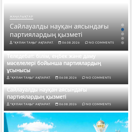
ЖАҢАЛЫҚТАР
Сайлауалды науқан аясындағы
партиялардың қызметі
"ҚҰЛАН ТАҢЫ" АҚПАРАТ.
06.08.2026
NO COMMENTS
Теледебат: білім, еңбек және даму
мәселелері бойынша партиялардың
ұсынысы
"ҚҰЛАН ТАҢЫ" АҚПАРАТ.
06.08.2026
NO COMMENTS
Сайлауалды науқан аясындағы
партиялардың қызметі
"ҚҰЛАН ТАҢЫ" АҚПАРАТ.
06.08.2026
NO COMMENTS