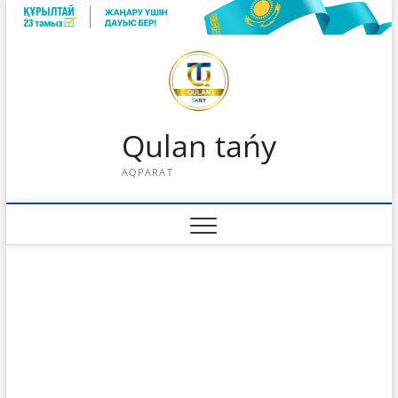
Skip
to
content
Qulan tańy
AQPARAT