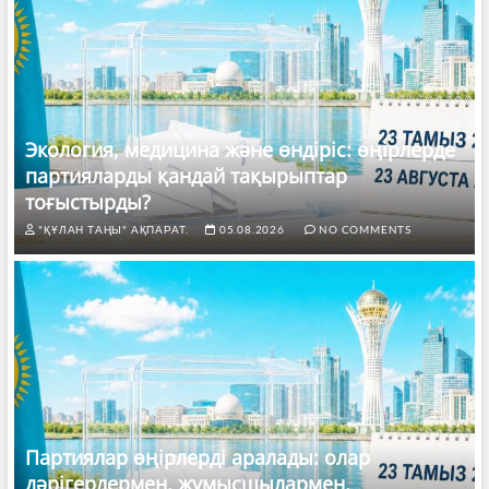
Экология, медицина және өндіріс: өңірлерде
партияларды қандай тақырыптар
тоғыстырды?
"ҚҰЛАН ТАҢЫ" АҚПАРАТ.
05.08.2026
NO COMMENTS
Партиялар өңірлерді аралады: олар
дәрігерлермен, жұмысшылармен,