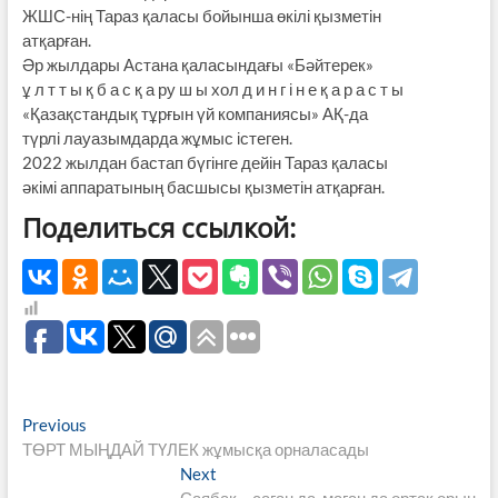
ЖШС-нің Тараз қаласы бойынша өкілі қызметін
атқарған.
Әр жылдары Астана қаласындағы «Бәйтерек»
ұ л т т ы қ б а с қ а ру ш ы хол д и н г і н е қ а р а с т ы
«Қазақстандық тұрғын үй компаниясы» АҚ-да
түрлі лауазымдарда жұмыс істеген.
2022 жылдан бастап бүгінге дейін Тараз қаласы
әкімі аппаратының басшысы қызметін атқарған.
Поделиться ссылкой:
Навигация
Previous
Previous
post:
ТӨРТ МЫҢДАЙ ТҮЛЕК жұмысқа орналасады
по
Next
Next
post:
Саябақ – саған да, маған да ортақ орын