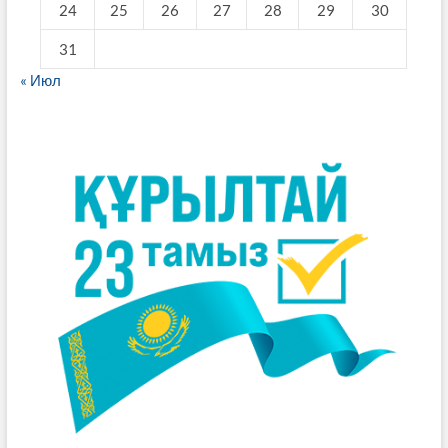
24
25
26
27
28
29
30
31
« Июл