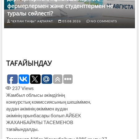
фермерлермен және студенттермен не
туралы сөйлесті?
"ҚҰЛАН ТАҢЫ" АҚПАРАТ.
05.08.2026
NO COMMENTS
ТАҒАЙЫНДАУ
237
Views
Жамбыл облысы әкімдігінің
конкурстық комиссиясының шешімімен,
аудан әкімінің өкімімен аудан
әкімінің орынбасары болып АЙБЕК
ЖАХАНБАЙҰЛЫ ТАСЕМЕНОВ
тағайындалды.
Тасеменов Айбек Жаханбайұлы 1985 жылы 27