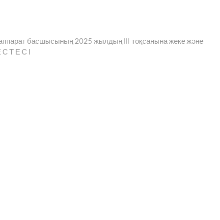
е аппарат басшысының 2025 жылдың ІІI тоқсанына жеке және
С Т Е С І