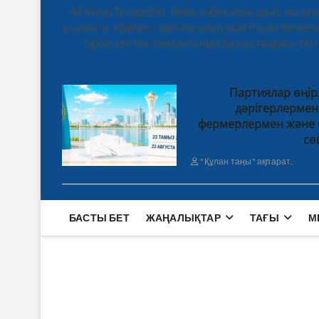
44 ViewsТеледебат: білім, еңбек және даму мәсе
ұсынысы «Әділет» партиясының өкілі Рауан Кенже
бірлескен бастама аясында Қазақстандағы 160
Партиялар өңір
дәрігерлерме
фермерлермен және 
сө
"Құлан таңы" ақпарат.
БАСТЫ БЕТ
ЖАҢАЛЫҚТАР
ТАҒЫ
М