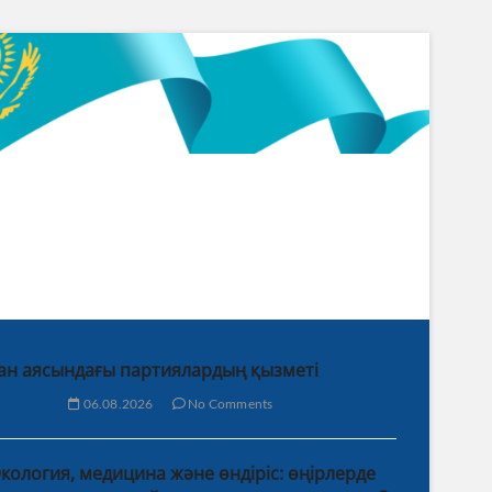
ан аясындағы партиялардың қызметі
06.08.2026
No Comments
кология, медицина және өндіріс: өңірлерде