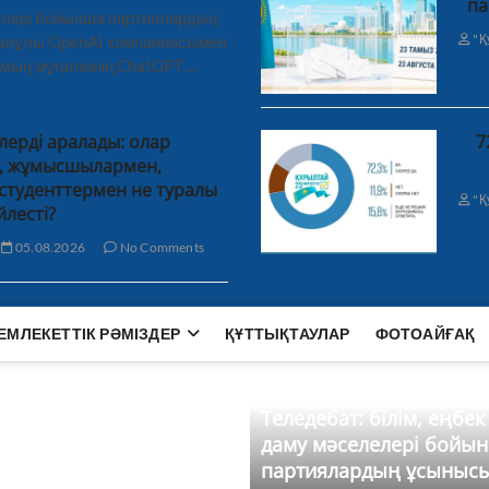
па
лелері бойынша партиялардың
"Қ
ханұлы OpenAI компаниясымен
 мың мұғалімнің ChatGPT…
лерді аралады: олар
7
н, жұмысшылармен,
студенттермен не туралы
"Қ
йлесті?
05.08.2026
No Comments
ЕМЛЕКЕТТІК РӘМІЗДЕР
ҚҰТТЫҚТАУЛАР
ФОТОАЙҒАҚ
Теледебат: білім, еңбек
даму мәселелері бойы
партиялардың ұсыныс