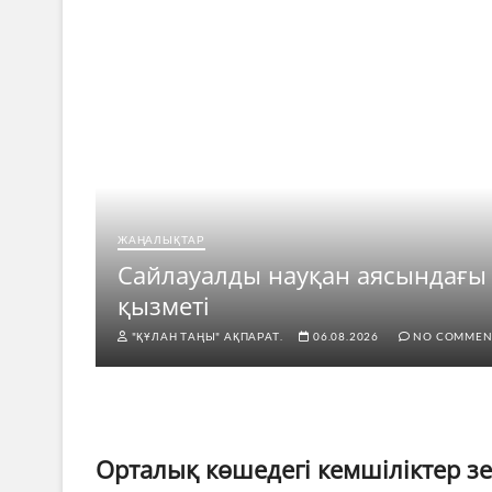
ЖАҢАЛЫҚТАР
рі
Сайлауалды науқан аясындағы
қызметі
"ҚҰЛАН ТАҢЫ" АҚПАРАТ.
06.08.2026
NO COMMEN
Орталық көшедегі кемшіліктер з