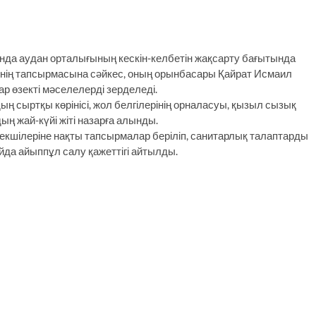
нда аудан орталығының кескін-келбетін жақсарту бағытында
мінің тапсырмасына сәйкес, оның орынбасары Қайрат Исмаил
р өзекті мәселелерді зерделеді.
ң сыртқы көрінісі, жол белгілерінің орналасуы, қызыл сызық
ң жай-күйі жіті назарға алынды.
екшілеріне нақты тапсырмалар беріліп, санитарлық талаптарды
айда айыппұл салу қажеттігі айтылды.