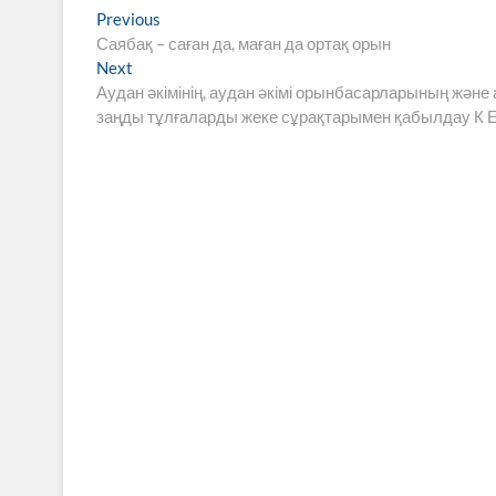
Навигация
Previous
Previous
post:
Саябақ – саған да, маған да ортақ орын
по
Next
Next
записям
post:
Аудан әкімінің, аудан әкімі орынбасарларының жән
заңды тұлғаларды жеке сұрақтарымен қабылдау К Е 