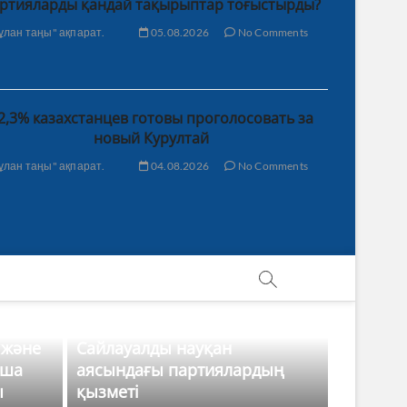
ртияларды қандай тақырыптар тоғыстырды?
ұлан таңы" ақпарат.
05.08.2026
No Comments
2,3% казахстанцев готовы проголосовать за
новый Курултай
ұлан таңы" ақпарат.
04.08.2026
No Comments
 және
Сайлауалды науқан
нша
аясындағы партиялардың
ы
қызметі