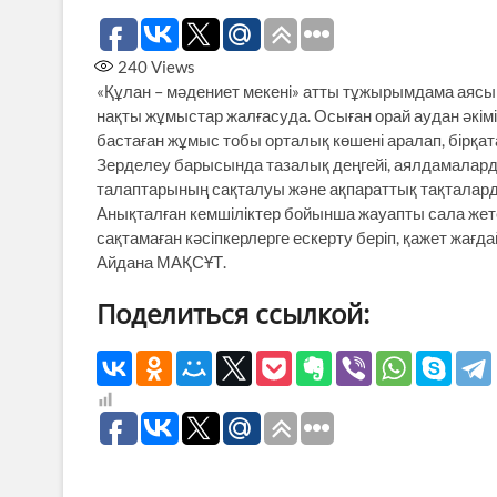
240
Views
«Құлан – мәдениет мекені» атты тұжырымдама аясы
нақты жұмыстар жалғасуда. Осыған орай аудан әкі
бастаған жұмыс тобы орталық көшені аралап, бірқата
Зерделеу барысында тазалық деңгейі, аялдамаларды
талаптарының сақталуы және ақпараттық тақталарды
Анықталған кемшіліктер бойынша жауапты сала жет
сақтамаған кәсіпкерлерге ескерту беріп, қажет жағд
Айдана МАҚСҰТ.
Поделиться ссылкой: