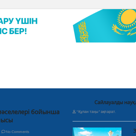
Сайлауалды науқ
 мәселелері бойынша
"Құлан таңы" ақпарат.
нысы
Э
No Comments