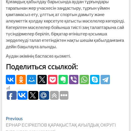
Қоғамдық қабылдау барысында аудан тұрғындары
тарапынан жер учаскесін заңдастыру, тұрғын үймен
қамтамасыз ету, ұлттық ат спортын дамыту және
әлеуметтік қолдау көрсетуге қатысты мәселелер көтерілді.
Көтерілген мәселелер бойынша тиісті заң талаптарына сай
түсіндірмелер беріліп, бірқатар өтініштер қосымша
зерделеуді талап ететіндіктен нақты шешім қабылданғанға
дейін бақылауға алынды.
Аудан әкімінің баспасөз қызметі.
Поделиться ссылкой:
Навигация
Previous
Previous
post:
ЕРНАР ЕСІРКЕПОВ ҚАРАҚЫСТАҚ АУЫЛДЫҚ ОКРУГІ
по