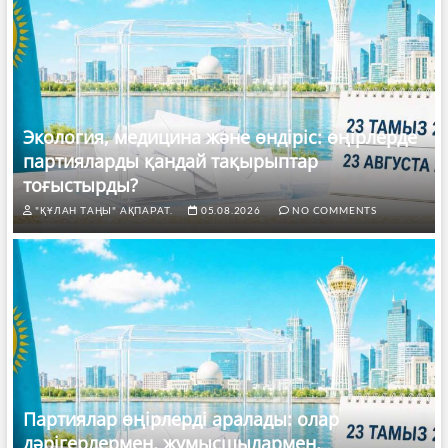
Экология, медицина және өндіріс: өңірлерде
партияларды қандай тақырыптар
тоғыстырды?
"ҚҰЛАН ТАҢЫ" АҚПАРАТ.
05.08.2026
NO COMMENTS
Партиялар өңірлерді аралады: олар
дәрігерлермен, жұмысшылармен,