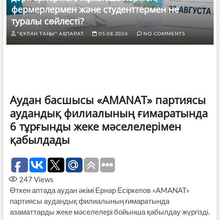
фермерлермен және студенттермен не
туралы сөйлесті?
"ҚҰЛАН ТАҢЫ" АҚПАРАТ.
05.08.2026
NO COMMENTS
Аудан басшысы «AMANAT» партиясы
аудандық филиалының ғимаратында
6 тұрғынды жеке мәселелерімен
қабылдады
247
Views
Өткен аптада аудан әкімі Ернар Есіркепов «AMANAT»
партиясы аудандық филиалының ғимаратында
азаматтарды жеке мәселелері бойынша қабылдау жүргізді.