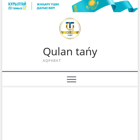
Skip
to
content
Qulan tańy
AQPARAT