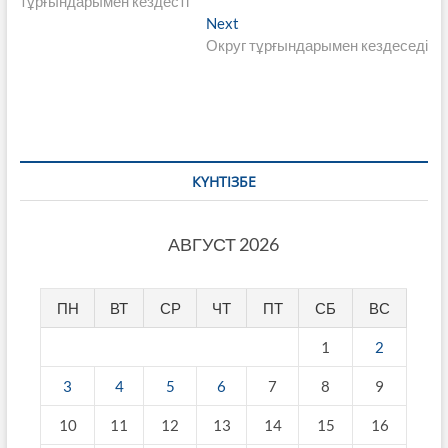
тұрғындарымен кездесті
записям
Next
Next
post:
Округ тұрғындарымен кездеседі
КҮНТІЗБЕ
АВГУСТ 2026
ПН
ВТ
СР
ЧТ
ПТ
СБ
ВС
1
2
3
4
5
6
7
8
9
10
11
12
13
14
15
16