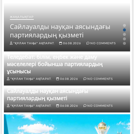
ЖАҢАЛЫҚТАР
Сайлауалды науқан аясындағы
партиялардың қызметі
"ҚҰЛАН ТАҢЫ" АҚПАРАТ.
06.08.2026
NO COMMENTS
Теледебат: білім, еңбек және даму
мәселелері бойынша партиялардың
ұсынысы
"ҚҰЛАН ТАҢЫ" АҚПАРАТ.
06.08.2026
NO COMMENTS
Сайлауалды науқан аясындағы
партиялардың қызметі
"ҚҰЛАН ТАҢЫ" АҚПАРАТ.
06.08.2026
NO COMMENTS