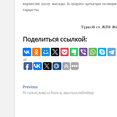
көрмесіне шолу жасады. Іс-шараға қатысқан полиция 
тарқасты.
Түрксіб ст. ЖПб Ж
Поделиться ссылкой:
Навигация
Previous
Previous
post:
Ұстазың жақсы болса, ақылың көбейеді
по
записям