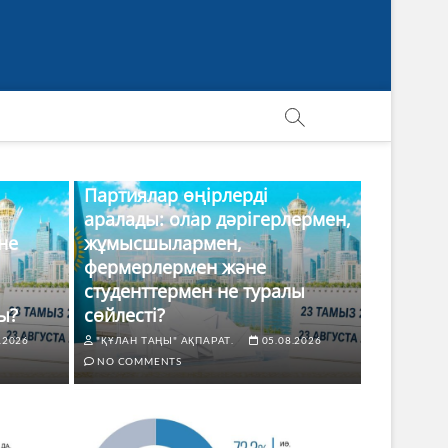
Партиялар өңірлерді
аралады: олар дәрігерлермен,
не
жұмысшылармен,
фермерлермен және
студенттермен не туралы
ы?
сөйлесті?
.2026
"ҚҰЛАН ТАҢЫ" АҚПАРАТ.
05.08.2026
NO COMMENTS