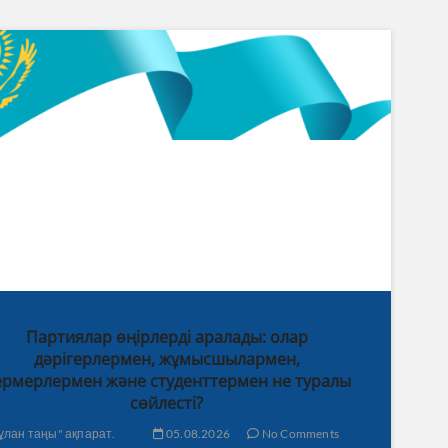
Партиялар өңірлерді аралады: олар
дәрігерлермен, жұмысшылармен,
рмерлермен және студенттермен не туралы
сөйлесті?
ұлан таңы" ақпарат.
05.08.2026
No Comments