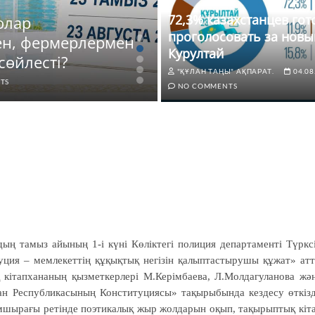
72,3% казахстанцев го
олар
ЖАҢАЛЫҚТАР
проголосовать за новы
ен, фермерлермен
72,3% казахстанце
Курултай
сөйлесті?
новый Курултай
"ҚҰЛАН ТАҢЫ" АҚПАРАТ.
04.08
TS
"ҚҰЛАН ТАҢЫ" АҚПАРАТ.
04.0
NO COMMENTS
ң тамыз айының 1-і күні Көліктегі полиция департаменті Түркс
туция – мемлекеттің құқықтық негізін қалыптастырушы құжат» ат
 кітапхананың қызметкерлері М.Керімбаева, Л.Молдагуланова жә
ан Республикасының Конституциясы» тақырыбында кездесу өткізд
шырағы ретінде поэтикалық жыр жолдарын оқып, тақырыптық кіт