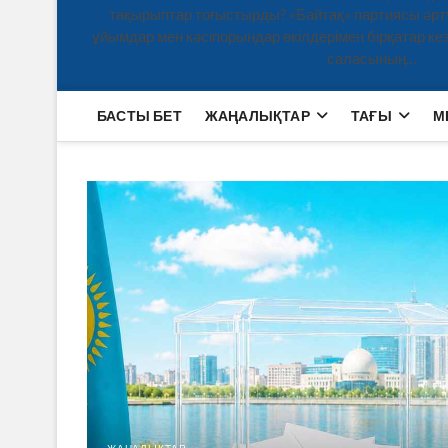
тақырыптар тоғыстырды? «Байтақ» партиясы әртү
ұйымдар мен кәсіпорындар өкілдерімен бірқатар кезд
саласының…
БАСТЫ БЕТ
ЖАҢАЛЫҚТАР
ТАҒЫ
М