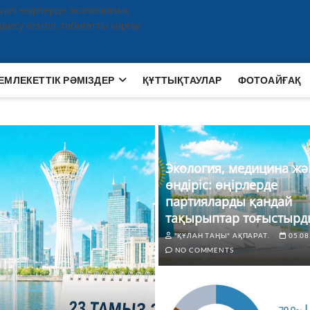
рлі өңірлерде экологиялық
есу өткізіп, табиғатты қорғау
ЕМЛЕКЕТТІК РӘМІЗДЕР
ҚҰТТЫҚТАУЛАР
ФОТОАЙҒАҚ
Экология, медицина жә
өндіріс: өңірлерде
партияларды қандай
тақырыптар тоғыстырд
"ҚҰЛАН ТАҢЫ" АҚПАРАТ.
05.08
NO COMMENTS