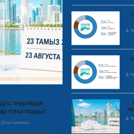
7
"Қ
Қ
"Қ
ріс: өңірлерде
па
ар тоғыстырды?
"Қ
No Comments
рлерде партияларды қандай