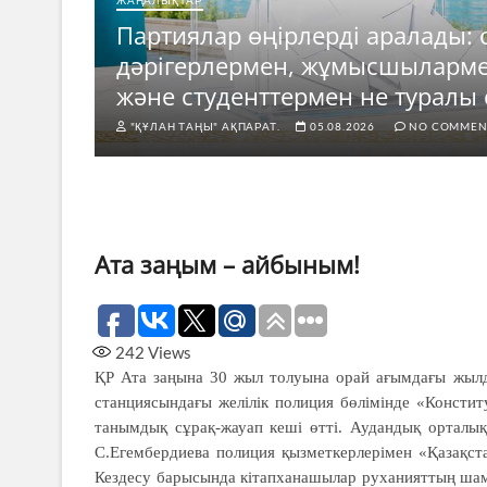
ЖАҢАЛЫҚТАР
Партиялар өңірлерді аралады: 
е
дәрігерлермен, жұмысшыларм
ды?
және студенттермен не туралы 
"ҚҰЛАН ТАҢЫ" АҚПАРАТ.
05.08.2026
NO COMMEN
Ата заңым – айбыным!
242
Views
ҚР Ата заңына 30 жыл толуына орай ағымдағы жылды
станциясындағы желілік полиция бөлімінде «Консти
танымдық сұрақ-жауап кеші өтті. Аудандық орталық
С.Егембердиева полиция қызметкерлерімен «Қазақст
Кездесу барысында кітапханашылар руханияттың шам