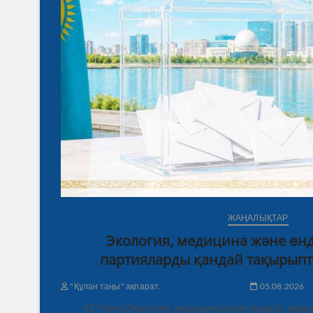
ЖАҢАЛЫҚТАР
Экология, медицина және өнді
партияларды қандай тақырыпт
"Құлан таңы" ақпарат.
05.08.2026
42 ViewsЭкология, медицина және өндіріс: өңі