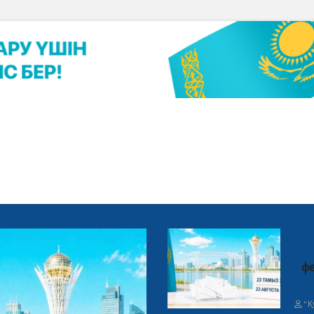
фе
"Қ