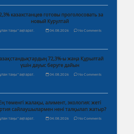
2,3% казахстанцев готовы проголосовать за
новый Курултай
ұлан таңы" ақпарат.
04.08.2026
No Comments
азақстандықтардың 72,3%-ы жаңа Құрылтай
үшін дауыс беруге дайын
ұлан таңы" ақпарат.
04.08.2026
No Comments
Ең төменгі жалақы, алимент, экология: жеті
ртия сайлаушылармен нені талқылап жатыр?
ұлан таңы" ақпарат.
04.08.2026
No Comments