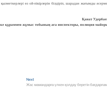
қызметкерлері өз ой-пікірлерін білдіріп, шарадан жағымды әсерм
Қанат Удербае
еке құраммен жұмыс тобының аға инспекторы, полиция майор
Next
Next
post:
Жас мамандарға үлкен қолдау беретін бағдарла