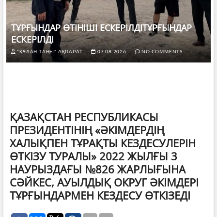
ТҰРҒЫНДАР ӨТІНІШІ ЕСКЕРІЛДІТҰРҒЫНДАР
ЕСКЕРІЛДІ
"ҚҰЛАН ТАҢЫ" АҚПАРАТ.
07.08.2026
NO COMMENTS
ҚАЗАҚСТАН РЕСПУБЛИКАСЫ
ПРЕЗИДЕНТІНІҢ «ӘКІМДЕРДІҢ
ХАЛЫҚПЕН ТҰРАҚТЫ КЕЗДЕСУЛЕРІН
ӨТКІЗУ ТУРАЛЫ» 2022 ЖЫЛҒЫ 3
НАУРЫЗДАҒЫ №826 ЖАРЛЫҒЫНА
СӘЙКЕС, АУЫЛДЫҚ ОКРУГ ӘКІМДЕРІ
ТҰРҒЫНДАРМЕН КЕЗДЕСУ ӨТКІЗЕДІ