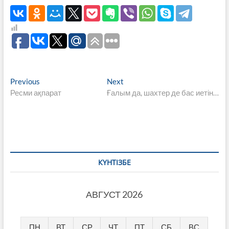
Навигация
Previous
Next
Previous
Next
post:
post:
Ресми ақпарат
Ғалым да, шахтер де бас иетін…
по
записям
КҮНТІЗБЕ
АВГУСТ 2026
ПН
ВТ
СР
ЧТ
ПТ
СБ
ВС