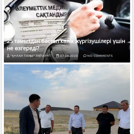
25 тамыздан бастап көлік жүргізушілері үшін
не өзгереді?
"ҚҰЛАН ТАҢЫ" АҚПАРАТ.
07.08.2026
NO COMMENTS