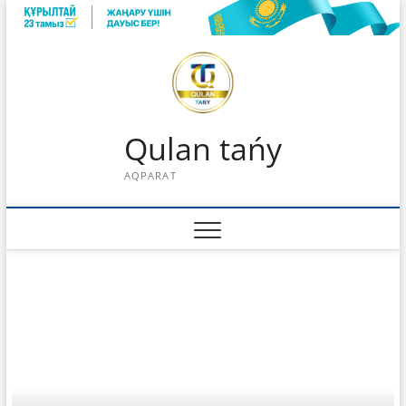
Skip
to
content
Qulan tańy
AQPARAT