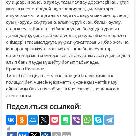
су аңдарын заңсыз аулау, тасымалдау деректерін анықтап
жолын кесуге, сондай-ақ, экологиялық қылмыстарды
ашуға, азаматтарда аңшылық атыс қаруы мен оқ-дәрілерді,
суық қаруды сақтауына, алып жүруіне, аң, балық аулау,
ағаш кесу, табиғатты пайдаланудың басқа да түрлерін
дайындау құқығына, биологиялық ресурс объектілері мен
өнімдерін тасымалдауға рұқсат құжаттарының бар-жоғына
іс-шаралар өткізуге, заңсыз алынған биоресурстар
объектілері мен өнімдерін сатып алу, өткізу, сатудың алдын
алып бақылауды күшейту болып табылады.
Ераслан Есенғали,
Түрксіб станциясы желілік полиция бөлімі әкімшілік
полиция бөлімшесінің азаматтық және қызметтік қару
айналымы бақылау тобының инспекторы, полиция аға
лейтенанты.
Поделиться ссылкой: