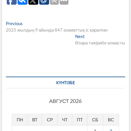
Навигация
Previous
Previous
post:
2025 жылдың 9 айында 847 азаматтық іс қаралған
по
Next
Next
записям
post:
Өзара тәжірибе алмасты
КҮНТІЗБЕ
АВГУСТ 2026
ПН
ВТ
СР
ЧТ
ПТ
СБ
ВС
1
2