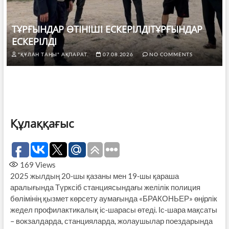
ТҰРҒЫНДАР ӨТІНІШІ ЕСКЕРІЛДІТҰРҒЫНДАР
ЕСКЕРІЛДІ
"ҚҰЛАН ТАҢЫ" АҚПАРАТ.
07.08.2026
NO COMMENTS
Құлаққағыс
169
Views
2025 жылдың 20-шы қазаны мен 19-шы қараша
аралығында Түрксіб станциясындағы желілік полиция
бөлімінің қызмет көрсету аумағында «БРАКОНЬЕР» өңірлік
жедел профилактикалық іс-шарасы өтеді. Іс-шара мақсаты
– вокзалдарда, станцияларда, жолаушылар поездарында