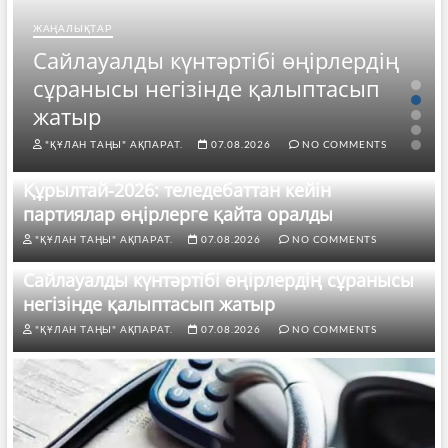
ЖАҢАЛЫҚТАР
Сайлауалды күнтәртібі өңірлердің
сұранысы негізінде қалыптасып
жатыр
"ҚҰЛАН ТАҢЫ" АҚПАРАТ.
07.08.2026
NO COMMENTS
Құрылтай-2026: теледебаттан кейін
партиялар өңірлерге қайта оралды
"ҚҰЛАН ТАҢЫ" АҚПАРАТ.
07.08.2026
NO COMMENTS
Сайлауалды күнтәртібі өңірлердің сұранысы
негізінде қалыптасып жатыр
"ҚҰЛАН ТАҢЫ" АҚПАРАТ.
07.08.2026
NO COMMENTS