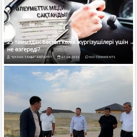
25 тамыздан бастап көлік жүргізушілері үшін
не өзгереді?
"ҚҰЛАН ТАҢЫ" АҚПАРАТ.
07.08.2026
NO COMMENTS