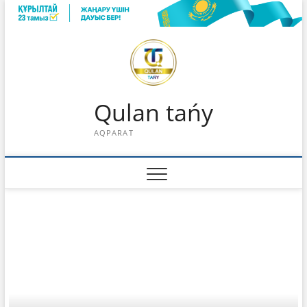
Skip
to
content
Qulan tańy
AQPARAT