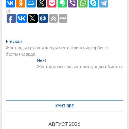
Навигация
Previous
Previous
post:
Жастардың рухани дамуы мен патриоттық тәрбиесі –
по
басты назарда
записям
Next
Next
post:
Жастар арасында интелектуалды ойын өтті
КҮНТІЗБЕ
АВГУСТ 2026