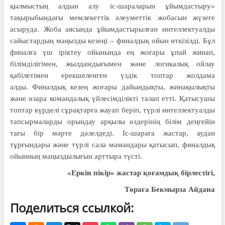
қылмыстың алдын алу іс-шараларын ұйымдастыру»
тақырыбындағы мемлекеттік әлеуметтік жобасын жүзеге
асыруда. Жоба аясында ұйымдастырылған интеллектуалды
сайыстардың маңызды кезеңі – финалдық ойын өткізілді. Бұл
финалға үш іріктеу ойынында ең жоғары ұпай жинап,
білімділігімен, жылдамдығымен және логикалық ойлау
қабілетімен ерекшеленген үздік топтар жолдама
алды. Финалдық кезең жоғары дайындықты, жинақылықты
және өзара командалық үйлесімділікті талап етті. Қатысушы
топтар күрделі сұрақтарға жауап беріп, түрлі интеллектуалды
тапсырмаларды орындау арқылы өздерінің білім деңгейін
тағы бір мәрте дәлелдеді. Іс-шараға жастар, аудан
тұрғындары және түрлі сала мамандары қатысып, финалдық
ойынның маңыздылығын арттыра түсті.
«Еркін пікір» жастар қоғамдық бірлестігі
,
Төраға Бекмырза Айдана
Поделиться ссылкой: