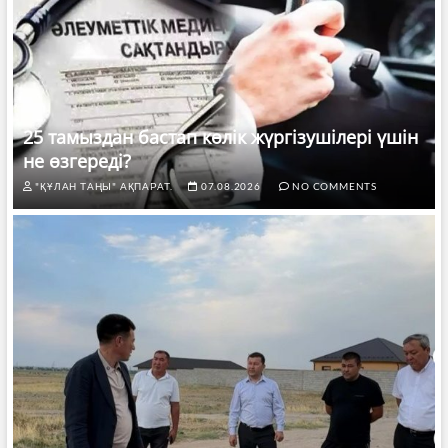
25 тамыздан бастап көлік жүргізушілері үшін
не өзгереді?
"ҚҰЛАН ТАҢЫ" АҚПАРАТ.
07.08.2026
NO COMMENTS