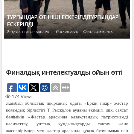
ТҰРҒЫНДАР ӨТІНІШІ ЕСКЕРІЛДІТҰРҒЫНДАР
ЕСКЕРІЛДІ
"ҚҰЛАН ТАҢЫ" АҚПАРАТ.
07.08.2026
NO COMMENTS
Финалдық интелектуалды ойын өтті
174
Views
Жамбыл облыстық пікірсайыс одағы «Еркін пікір» жастар
қоғамдық бірлестігі Т. Рысқұлов ауданы әкімдігі ішкі саясат
бөлімінің «Жастар арасында қазақстандық патриотизмді
насихаттау, ұлттық құндылықтарды сақтау және
жасөспірімдер мен жастар арасында құқық бұзушылық пен