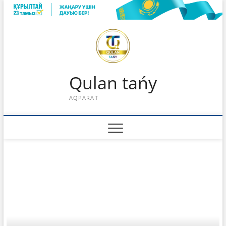
Skip
to
content
Qulan tańy
AQPARAT