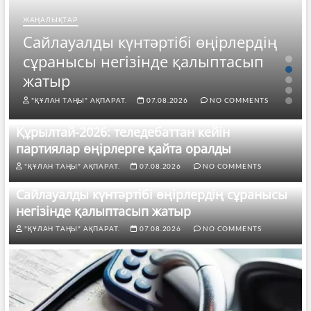
ЖАҢАЛЫҚТАР
Сайлауалды күнтәртібі өңірлердің
сұранысы негізінде қалыптасып
жатыр
"ҚҰЛАН ТАҢЫ" АҚПАРАТ.
07.08.2026
NO COMMENTS
Құрылтай-2026: теледебаттан кейін
партиялар өңірлерге қайта оралды
"ҚҰЛАН ТАҢЫ" АҚПАРАТ.
07.08.2026
NO COMMENTS
Сайлауалды күнтәртібі өңірлердің сұранысы
негізінде қалыптасып жатыр
"ҚҰЛАН ТАҢЫ" АҚПАРАТ.
07.08.2026
NO COMMENTS