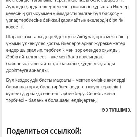
Аудандық ардагерлер кеңесінің жанынан құрылған Әкелер
кеңесінің қатысуымен ұйымдастырылған бұл басқосу –
ұрпақ тәрбиесіне бей-жай қарамайтын әкелердің бірлігін
көрсетті.
Шараның жоғары деңгейде өтуіне Ақбұлақ орта мектебінің
ұжымы үлкен үлес қосты. Әкелерге арнап жүрекке жетер
әндер шырқалып, тәрбиелік мәні зор өлеңдер оқылды.
Әрбір айтылған сөз – әке мен бала арасындағы
байланысты нығайтып, отбасылық құндылықтарды
дәріптеуге арналды.
Бұл кездесудің басты мақсаты – мектеп өміріне әкелерді
барынша тарту, бала тәрбиесіне деген жауапкершілікті
күшейту, ұрпаққа өнегелі тәрбие беру. Себебі әкенің
тәрбиесі – баланың болашағы, елдің ертеңі.
ӨЗ ТІЛШІМІЗ.
Поделиться ссылкой: