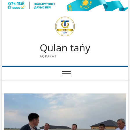
Skip
to
content
Qulan tańy
AQPARAT