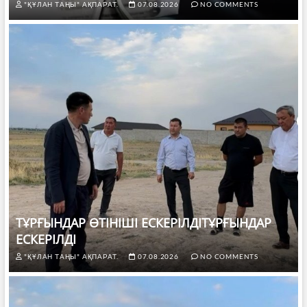
"ҚҰЛАН ТАҢЫ" АҚПАРАТ.
07.08.2026
NO COMMENTS
ТҰРҒЫНДАР ӨТІНІШІ ЕСКЕРІЛДІТҰРҒЫНДАР
ЕСКЕРІЛДІ
"ҚҰЛАН ТАҢЫ" АҚПАРАТ.
07.08.2026
NO COMMENTS