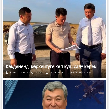
Көкдөненді көркейтуге көп күш салу керек
"ҚҰЛАН ТАҢЫ" АҚПАРАТ.
07.08.2026
NO COMMENTS