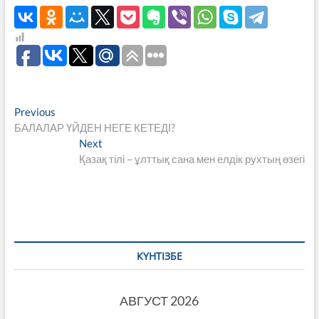
Навигация
Previous
Previous
post:
БАЛАЛАР ҮЙДЕН НЕГЕ КЕТЕДІ?
по
Next
Next
записям
post:
Қазақ тілі – ұлттық сана мен елдік рухтың өзегі
КҮНТІЗБЕ
АВГУСТ 2026