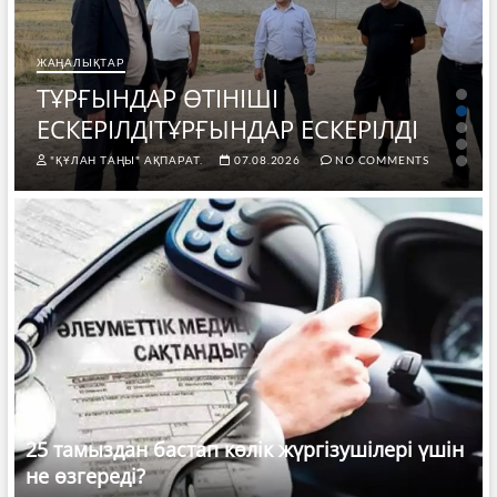
ЖАҢАЛЫҚТАР
ТҰРҒЫНДАР ӨТІНІШІ
ЕСКЕРІЛДІТҰРҒЫНДАР ЕСКЕРІЛДІ
"ҚҰЛАН ТАҢЫ" АҚПАРАТ.
07.08.2026
NO COMMENTS
25 тамыздан бастап көлік жүргізушілері үшін
не өзгереді?