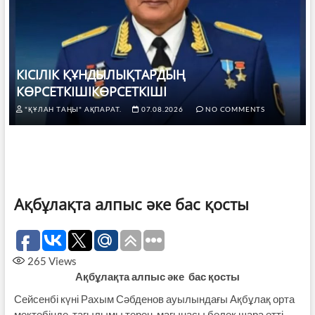
КІСІЛІК ҚҰНДЫЛЫҚТАРДЫҢ
КӨРСЕТКІШІКӨРСЕТКІШІ
"ҚҰЛАН ТАҢЫ" АҚПАРАТ.
07.08.2026
NO COMMENTS
Ақбұлақта алпыс әке бас қосты
265
Views
Ақбұлақта алпыс әке
бас қосты
Сейсенбі күні Рахым Сәбденов ауылындағы Ақбұлақ орта
мектебінде тағылымы терең, мағынасы бөлек шара өтті.