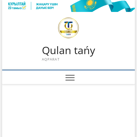
Skip
to
content
Qulan tańy
AQPARAT