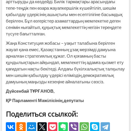
арттыруды да көздейді. Билік тармақтары арасындағы
тепе-теңдік пен өзара жауапкершілік күшейтіліп, шешім
қабылдау үдерісінің ашықтығы мен есептілігіне басымдық
берілген. Бұл өзгерістер азаматтардың мемлекетке деген
сенімін нығайтып, құқықтық мемлекеттің негізін тереңдете
түсуге бағытталған.
Жаңа Конституция жобасы – уақыт талабына берілген
жауап қана емес, Қазақстанның ұзақ мерзімді дамуына
арналған стратегиялық құжат. Ол қоғамның басты
құндылықтарын айқындап, мемлекеттің адамға қызмет ету
қағидатын нақты бекітеді. Алдағы бүкілхалықтық талқылау
мен шешім қабылдау үдерісі еліміздің демократиялық
дамуының маңызды кезеңіне айналатыны сөзсіз.
Дүйсенбай ТҰРҒАНОВ,
ҚР Парламенті Мәжілісінің депутаты
Поделиться ссылкой: