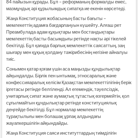
84 пайызын құрады. Бұл – реформаның формалды емес,
мазмұндық әрі құрылымдық сипатқа ие екенін көрсетеді.
Жаңа Конституция жобасының басты бағыты –
мемлекеттің адамға бағдарлануын күшейту. Алғаш рет
Преамбулада адам құқықтары мен бостандықтары
мемлекеттің басты басымдығы ретінде нақты әрі тікелей
бекітілді. Бұл қағида барлық мемлекеттік саясаттың, заң
шығару мен құқық қолдану тәжірибесінің негізіне айналуы
тиіс.
Сонымен қатар қоғам үшін аса маңызды құндылықтар
айқындалды. Бірлік пен ынтымақ, этносаралық және
конфессияаралық келісім Қазақстан мемлекеттілігінің берік
іргетасы ретінде белгіленді. Ал егемендік, тәуелсіздік,
унитарлық сипат және аумақтық тұтастық өзгермейтін, қол
сұғылмайтын құндылықтар ретінде конституциялық
деңгейде бекітілді. Бұл нормалар мемлекеттің
тұрақтылығы мен болашақ ұрпақ алдындағы
жауапкершілігін айқындайды.
Жаңа Конституция саяси институттардың тиімділігін