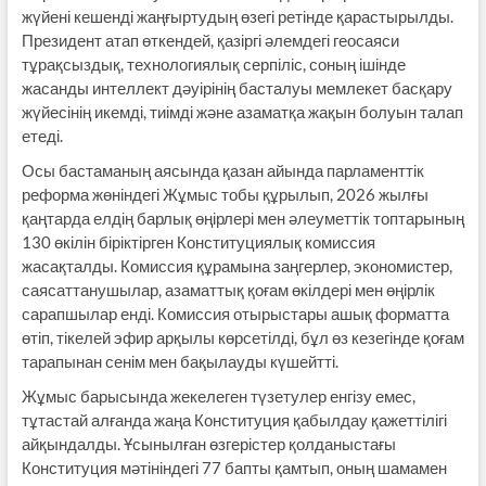
жүйені кешенді жаңғыртудың өзегі ретінде қарастырылды.
Президент атап өткендей, қазіргі әлемдегі геосаяси
тұрақсыздық, технологиялық серпіліс, соның ішінде
жасанды интеллект дәуірінің басталуы мемлекет басқару
жүйесінің икемді, тиімді және азаматқа жақын болуын талап
етеді.
Осы бастаманың аясында қазан айында парламенттік
реформа жөніндегі Жұмыс тобы құрылып, 2026 жылғы
қаңтарда елдің барлық өңірлері мен әлеуметтік топтарының
130 өкілін біріктірген Конституциялық комиссия
жасақталды. Комиссия құрамына заңгерлер, экономистер,
саясаттанушылар, азаматтық қоғам өкілдері мен өңірлік
сарапшылар енді. Комиссия отырыстары ашық форматта
өтіп, тікелей эфир арқылы көрсетілді, бұл өз кезегінде қоғам
тарапынан сенім мен бақылауды күшейтті.
Жұмыс барысында жекелеген түзетулер енгізу емес,
тұтастай алғанда жаңа Конституция қабылдау қажеттілігі
айқындалды. Ұсынылған өзгерістер қолданыстағы
Конституция мәтініндегі 77 бапты қамтып, оның шамамен