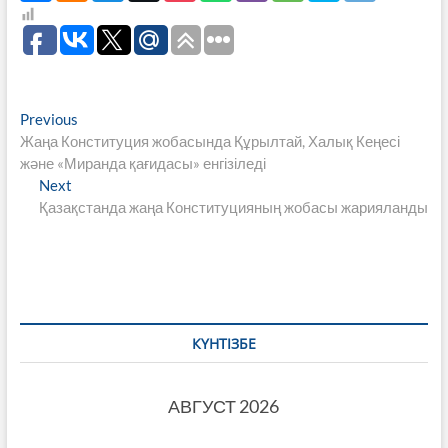
Навигация
Previous
Previous
post:
Жаңа Конституция жобасында Құрылтай, Халық Кеңесі
по
және «Миранда қағидасы» енгізіледі
записям
Next
Next
post:
Қазақстанда жаңа Конституцияның жобасы жарияланды
КҮНТІЗБЕ
АВГУСТ 2026