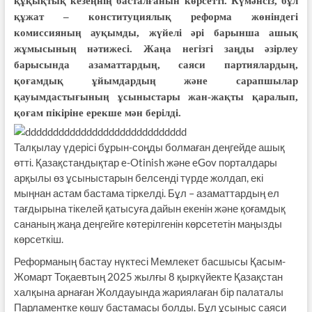
құқықтық кезеңнің басталғанын көрсетті. Күмәнсіз, бұл
құжат – конституциялық реформа жөніндегі
комиссияның ауқымды, жүйелі әрі барынша ашық
жұмысының нәтижесі. Жаңа негізгі заңды әзірлеу
барысында азаматтардың, саяси партиялардың,
қоғамдық ұйымдардың және сарапшылар
қауымдастығының ұсыныстары жан-жақты қаралып,
қоғам пікіріне ерекше мән берілді.
Талқылау үдерісі бұрын-соңды болмаған деңгейде ашық
өтті. Қазақстандықтар e-Otinish және eGov порталдары
арқылы өз ұсыныстарын белсенді түрде жолдап, екі
мыңнан астам бастама тіркелді. Бұл – азаматтардың ел
тағдырына тікелей қатысуға дайын екенін және қоғамдық
сананың жаңа деңгейге көтерілгенін көрсететін маңызды
көрсеткіш.
Реформаның бастау нүктесі Мемлекет басшысы Қасым-
Жомарт Тоқаевтың 2025 жылғы 8 қыркүйекте Қазақстан
халқына арнаған Жолдауында жариялаған бір палаталы
Парламентке көшу бастамасы болды. Бұл ұсыныс саяси