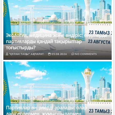
Экология, медицина және өндіріс: өңірлерде
партияларды қандай тақырыптар
тоғыстырды?
"ҚҰЛАН ТАҢЫ" АҚПАРАТ.
05.08.2026
NO COMMENTS
Партиялар өңірлерді аралады: олар
дәрігерлермен, жұмысшылармен,