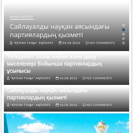
ЖАҢАЛЫҚТАР
Сайлауалды науқан аясындағы
партиялардың қызметі
"ҚҰЛАН ТАҢЫ" АҚПАРАТ.
06.08.2026
NO COMMENTS
Теледебат: білім, еңбек және даму
мәселелері бойынша партиялардың
ұсынысы
"ҚҰЛАН ТАҢЫ" АҚПАРАТ.
06.08.2026
NO COMMENTS
Сайлауалды науқан аясындағы
партиялардың қызметі
"ҚҰЛАН ТАҢЫ" АҚПАРАТ.
06.08.2026
NO COMMENTS