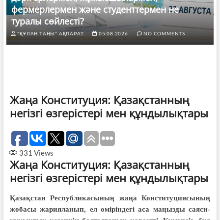
фермерлермен және студенттермен не
туралы сөйлесті?
"ҚҰЛАН ТАҢЫ" АҚПАРАТ.
05.08.2026
NO COMMENTS
Жаңа Конституция: Қазақстанның
негізгі өзгерістері мен құндылықтары
331
Views
Жаңа Конституция: Қазақстанның
негізгі өзгерістері мен құндылықтары
Қазақстан Республикасының жаңа Конституциясының
жобасы жарияланып, ел өміріндегі аса маңызды саяси-