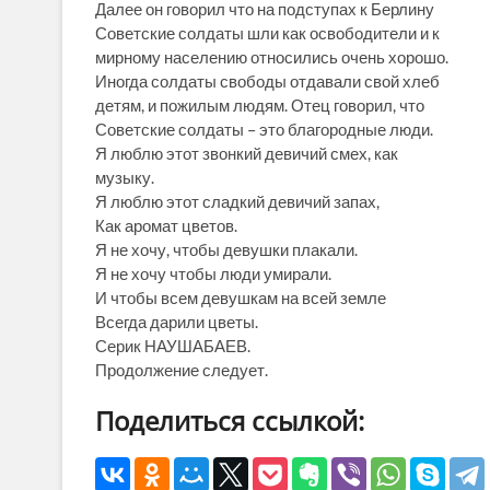
Далее он говорил что на подступах к Берлину
Советские солдаты шли как освободители и к
мирному населению относились очень хорошо.
Иногда солдаты свободы отдавали свой хлеб
детям, и пожилым людям. Отец говорил, что
Советские солдаты – это благородные люди.
Я люблю этот звонкий девичий смех, как
музыку.
Я люблю этот сладкий девичий запах,
Как аромат цветов.
Я не хочу, чтобы девушки плакали.
Я не хочу чтобы люди умирали.
И чтобы всем девушкам на всей земле
Всегда дарили цветы.
Серик НАУШАБАЕВ.
Продолжение следует.
Поделиться ссылкой: