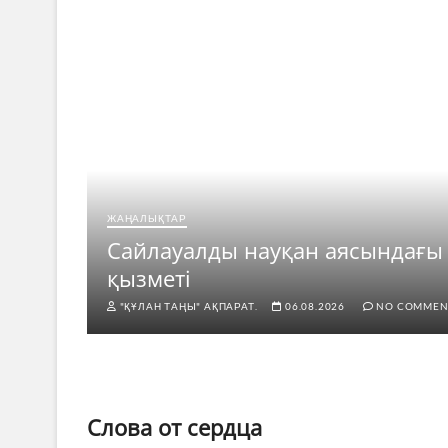
ЖАҢАЛЫҚТАР
рі
Сайлауалды науқан аясындағы
қызметі
"ҚҰЛАН ТАҢЫ" АҚПАРАТ.
06.08.2026
NO COMMEN
Слова от сердца