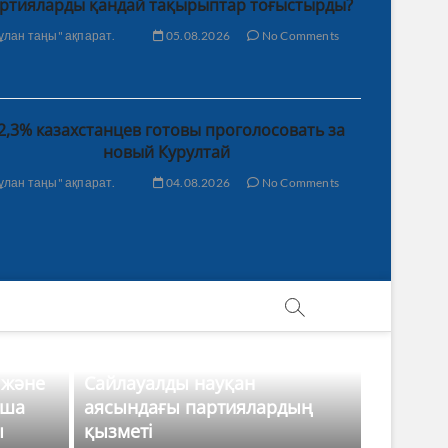
ртияларды қандай тақырыптар тоғыстырды?
ұлан таңы" ақпарат.
05.08.2026
No Comments
2,3% казахстанцев готовы проголосовать за
новый Курултай
ұлан таңы" ақпарат.
04.08.2026
No Comments
 және
Сайлауалды науқан
нша
аясындағы партиялардың
ы
қызметі