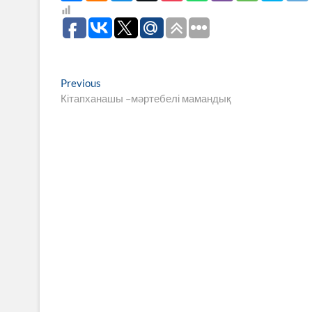
Навигация
Previous
Previous
post:
Кітапханашы –мәртебелі мамандық
по
записям