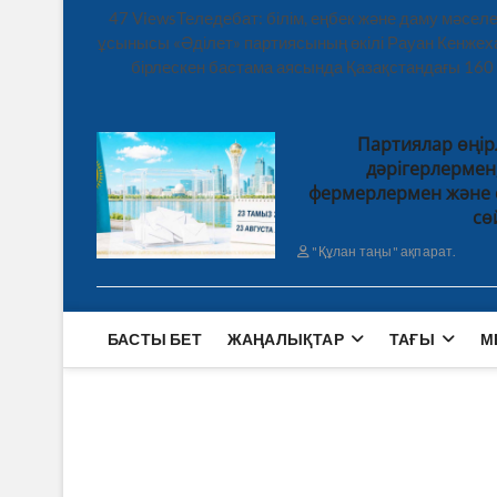
47 ViewsТеледебат: білім, еңбек және даму мәсе
ұсынысы «Әділет» партиясының өкілі Рауан Кенже
бірлескен бастама аясында Қазақстандағы 160
Партиялар өңір
дәрігерлерме
фермерлермен және 
сө
"Құлан таңы" ақпарат.
БАСТЫ БЕТ
ЖАҢАЛЫҚТАР
ТАҒЫ
М