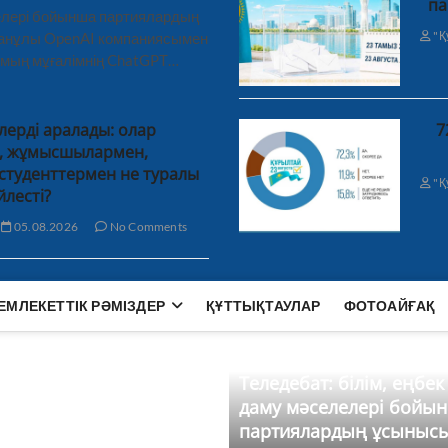
па
лелері бойынша партиялардың
"Қ
ханұлы OpenAI компаниясымен
 мың мұғалімнің ChatGPT…
лерді аралады: олар
7
н, жұмысшылармен,
студенттермен не туралы
"Қ
йлесті?
05.08.2026
No Comments
ЕМЛЕКЕТТІК РӘМІЗДЕР
ҚҰТТЫҚТАУЛАР
ФОТОАЙҒАҚ
Теледебат: білім, еңбек
даму мәселелері бойы
партиялардың ұсыныс