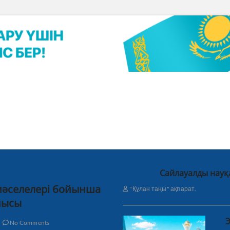
Сайлауалды науқ
 мәселелері бойынша
"Құлан таңы" ақпарат.
нысы
Э
No Comments