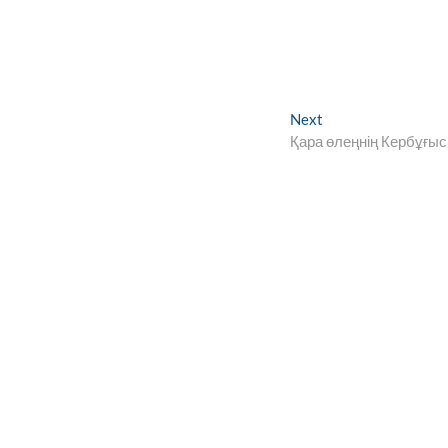
Next
Next
post:
Қара өлеңнің Кербұғы