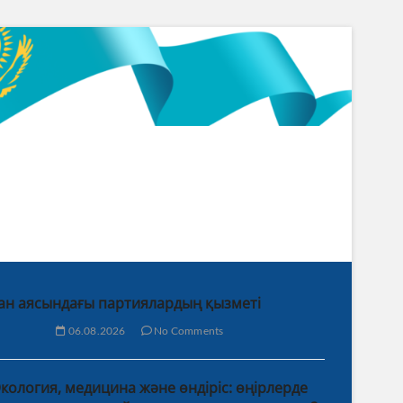
ан аясындағы партиялардың қызметі
06.08.2026
No Comments
кология, медицина және өндіріс: өңірлерде