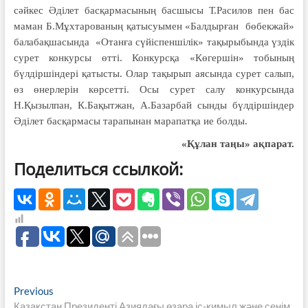
сәйкес Әділет басқармасының басшысы Т.Расилов пен бас
маман Б.Мұхтарованың қатысуымен «Балдырған бөбекжай»
балабақшасында «Отанға сүйіспеншілік» тақырыбында үздік
сурет конкурсы өтті. Конкурсқа «Көгершін» тобының
бүлдіршіндері қатысты. Олар тақырып аясында сурет салып,
өз өнерлерін көрсетті. Осы сурет салу конкурсында
Н.Қызылпан, К.Бақытжан, А.Базарбай сынды бүлдіршіндер
Әділет басқармасы тарапынан марапатқа ие болды.
«Құлан таңы» ақпарат.
Поделиться ссылкой:
Навигация
Previous
Previous
post:
Қазақстан Президенті Азиядағы өзара іс-қимыл және сенім