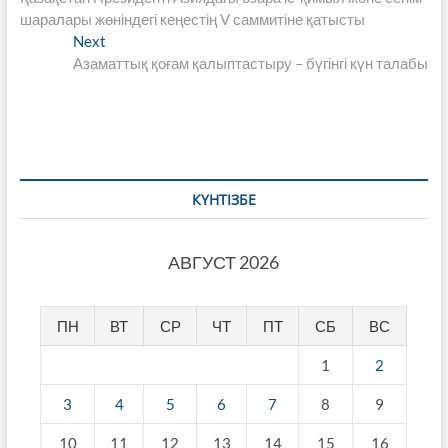
по
шаралары жөніндегі кеңестің V саммитіне қатысты
записям
Next
Next
post:
Азаматтық қоғам қалыптастыру – бүгінгі күн талабы
КҮНТІЗБЕ
АВГУСТ 2026
ПН
ВТ
СР
ЧТ
ПТ
СБ
ВС
1
2
3
4
5
6
7
8
9
10
11
12
13
14
15
16