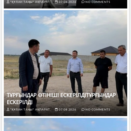
"ҚҰЛАН ТАҢЫ" АҚПАРАТ.
07.08.2026
NO COMMENTS
ТҰРҒЫНДАР ӨТІНІШІ ЕСКЕРІЛДІТҰРҒЫНДАР
ЕСКЕРІЛДІ
"ҚҰЛАН ТАҢЫ" АҚПАРАТ.
07.08.2026
NO COMMENTS