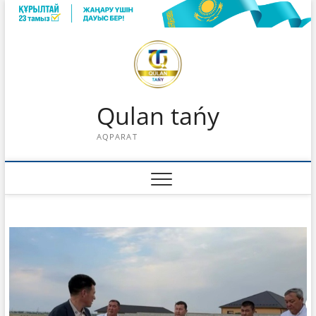
Skip
to
content
Qulan tańy
AQPARAT