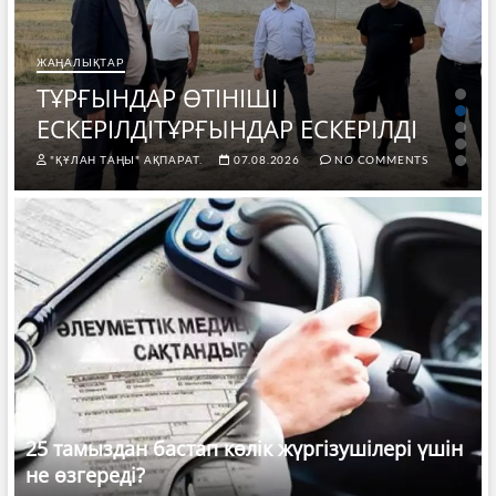
ЖАҢАЛЫҚТАР
ТҰРҒЫНДАР ӨТІНІШІ
ЕСКЕРІЛДІТҰРҒЫНДАР ЕСКЕРІЛДІ
"ҚҰЛАН ТАҢЫ" АҚПАРАТ.
07.08.2026
NO COMMENTS
25 тамыздан бастап көлік жүргізушілері үшін
не өзгереді?