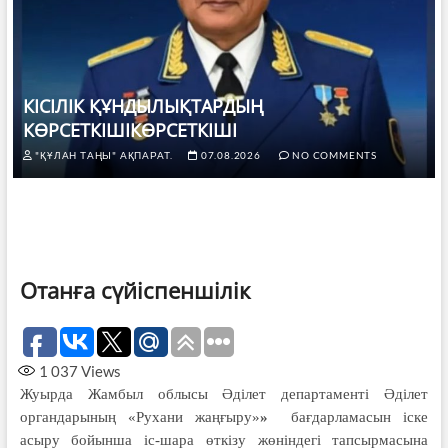
КІСІЛІК ҚҰНДЫЛЫҚТАРДЫҢ
КӨРСЕТКІШІКӨРСЕТКІШІ
"ҚҰЛАН ТАҢЫ" АҚПАРАТ.
07.08.2026
NO COMMENTS
Отанға сүйіспеншілік
1 037
Views
Жуырда Жамбыл облысы Әділет департаменті Әділет
органдарының «Рухани жаңғыру»
»
бағдарламасын іске
асыру бойынша іс-шара өткізу жөніндегі тапсырмасына