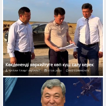
Көкдөненді көркейтуге көп күш салу керек
"ҚҰЛАН ТАҢЫ" АҚПАРАТ.
07.08.2026
NO COMMENTS