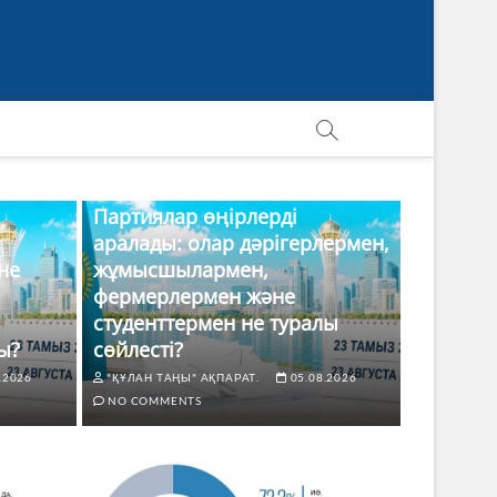
Партиялар өңірлерді
аралады: олар дәрігерлермен,
не
жұмысшылармен,
фермерлермен және
студенттермен не туралы
ы?
сөйлесті?
.2026
"ҚҰЛАН ТАҢЫ" АҚПАРАТ.
05.08.2026
NO COMMENTS