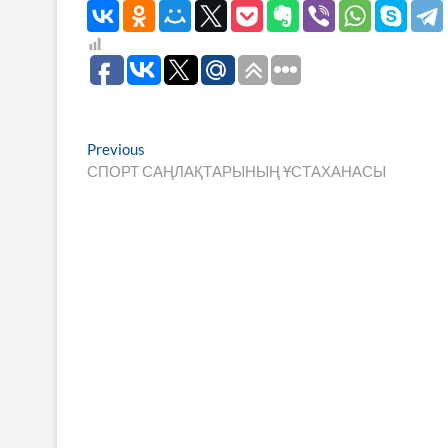
Навигация
Previous
Previous
post:
СПОРТ САҢЛАҚТАРЫНЫҢ ҰСТАХАНАСЫ
по
записям