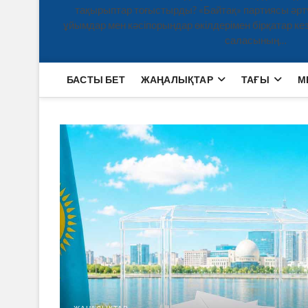
тақырыптар тоғыстырды? «Байтақ» партиясы әртү
ұйымдар мен кәсіпорындар өкілдерімен бірқатар кезд
саласының…
БАСТЫ БЕТ
ЖАҢАЛЫҚТАР
ТАҒЫ
М