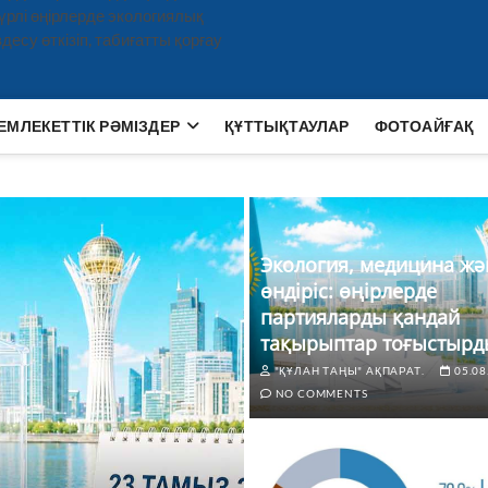
рлі өңірлерде экологиялық
есу өткізіп, табиғатты қорғау
ЕМЛЕКЕТТІК РӘМІЗДЕР
ҚҰТТЫҚТАУЛАР
ФОТОАЙҒАҚ
Экология, медицина жә
өндіріс: өңірлерде
партияларды қандай
тақырыптар тоғыстырд
"ҚҰЛАН ТАҢЫ" АҚПАРАТ.
05.08
NO COMMENTS