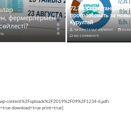
72,3% казахстанцев го
олар
ЖАҢАЛЫҚТАР
проголосовать за новы
ен, фермерлермен
72,3% казахстанце
Курултай
сөйлесті?
новый Курултай
"ҚҰЛАН ТАҢЫ" АҚПАРАТ.
04.08
TS
"ҚҰЛАН ТАҢЫ" АҚПАРАТ.
04.0
NO COMMENTS
2Fwp-content%2Fuploads%2F2019%2F09%2F1234-6.pdf»
=true download=true print=true]