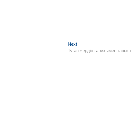
Next
Next
post:
Туған жердің тарихымен таныс