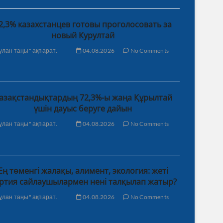
2,3% казахстанцев готовы проголосовать за
новый Курултай
ұлан таңы" ақпарат.
04.08.2026
No Comments
азақстандықтардың 72,3%-ы жаңа Құрылтай
үшін дауыс беруге дайын
ұлан таңы" ақпарат.
04.08.2026
No Comments
Ең төменгі жалақы, алимент, экология: жеті
ртия сайлаушылармен нені талқылап жатыр?
ұлан таңы" ақпарат.
04.08.2026
No Comments