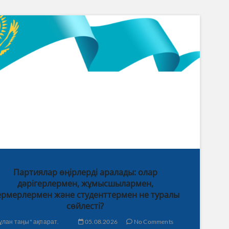
Партиялар өңірлерді аралады: олар
дәрігерлермен, жұмысшылармен,
рмерлермен және студенттермен не туралы
сөйлесті?
ұлан таңы" ақпарат.
05.08.2026
No Comments