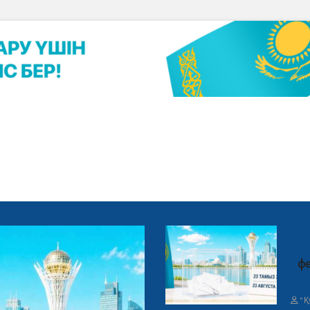
фе
"Қ