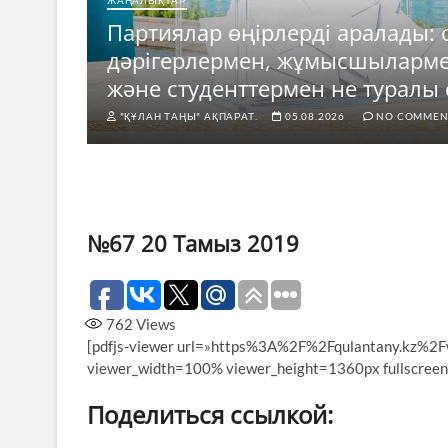
ЖАҢАЛЫҚТАР
Партиялар өңірлерді аралады: 
е
дәрігерлермен, жұмысшыларм
ды?
және студенттермен не туралы 
"ҚҰЛАН ТАҢЫ" АҚПАРАТ.
05.08.2026
NO COMMEN
№67 20 Тамыз 2019
762
Views
[pdfjs-viewer url=»https%3A%2F%2Fqulantany.kz%
viewer_width=100% viewer_height=1360px fullscreen
Поделиться ссылкой: