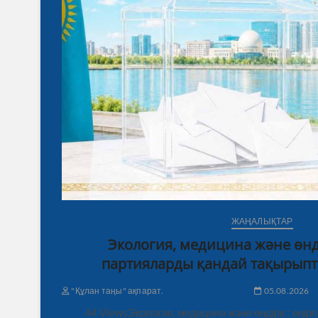
ЖАҢАЛЫҚТАР
Экология, медицина және өнді
партияларды қандай тақырыпт
"Құлан таңы" ақпарат.
05.08.2026
44 ViewsЭкология, медицина және өндіріс: өңі