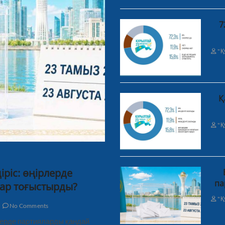
7
"Қ
Қ
"Қ
ріс: өңірлерде
па
ар тоғыстырды?
"Қ
No Comments
рлерде партияларды қандай