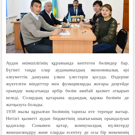
Аудан әкімшілігінің құрамында көптеген бөлімдер бар.
Бүгінгі таңда олар ауданымыздың экономикалық әрі
әлеуметтік дамуына үлкен үлестерін қосуда. Өздеріне
жүктелген міндеттер мен функцияларды жоғары деңгейде
орындау мақсатында әрбір бөлім аянбай қызмет атқарып
келеді. Солардың қатарына аудандық қаржы бөлімін де
жатқызуға болады.
1938 жылы құрылған бөлімнің тарихы өте тереңде жатыр.
Негізгі қызметі аудан бюджетінің шығысының орындалуын
қадағалау. Сонымен қатар, коммуналдық мүліктерді
жекешелендіру және оларды есептеу де осы бір мекеменің