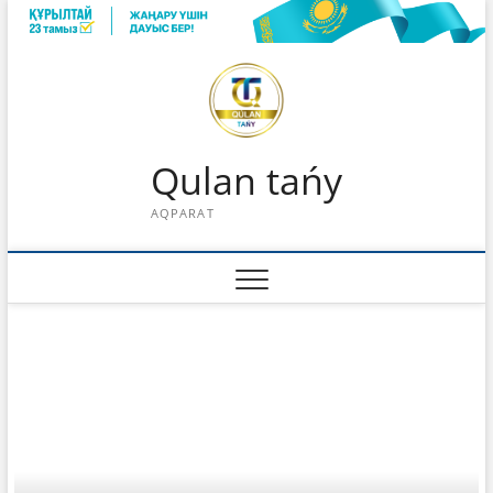
Skip
to
content
Qulan tańy
AQPARAT