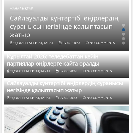
ЖАҢАЛЫҚТАР
Сайлауалды күнтәртібі өңірлердің
сұранысы негізінде қалыптасып
жатыр
"ҚҰЛАН ТАҢЫ" АҚПАРАТ.
07.08.2026
NO COMMENTS
Құрылтай-2026: теледебаттан кейін
партиялар өңірлерге қайта оралды
"ҚҰЛАН ТАҢЫ" АҚПАРАТ.
07.08.2026
NO COMMENTS
Сайлауалды күнтәртібі өңірлердің сұранысы
негізінде қалыптасып жатыр
"ҚҰЛАН ТАҢЫ" АҚПАРАТ.
07.08.2026
NO COMMENTS