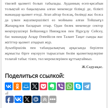
тікелей қызметі болып табылады. Ауданның есеп-қисабын
толықтай өз бақылауына алған мекемеде білімді де, білікті
мамандар қызмет етеді. Атап айтар болсақ, бөлімді жас болса
да үлкен жауапкершілікті өз мойнына алған Тойшығұл
Жапарқұлов басқарып отыр. Одан бөлек мекемеде сектор
меңгерушілері Бейшенқұл Ниязқұлов пен Нұрсұлу Сейсеу,
бас мамандар Асқар Әлпейісов пен Талант Таңат сынды жас
жігіттер қызмет атқарып жүр.
Ауызбіршілік пен табандылықтың арқасында берілген
жұмысты бірге еңсеруге тырысатын бөлім қызметкерлеріне
толағай табыс тілеп, төл мерекелерімен құттықтаймыз.
Ж.Сәдуақас.
Поделиться ссылкой: