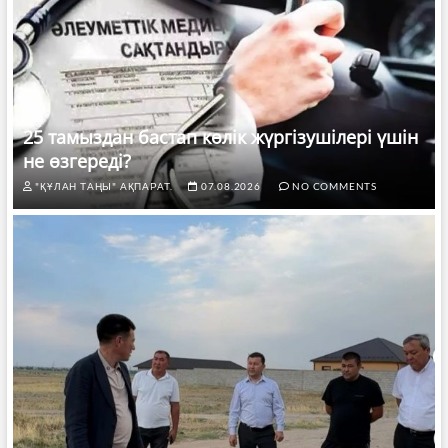
25 тамыздан бастап көлік жүргізушілері үшін
не өзгереді?
"ҚҰЛАН ТАҢЫ" АҚПАРАТ.
07.08.2026
NO COMMENTS