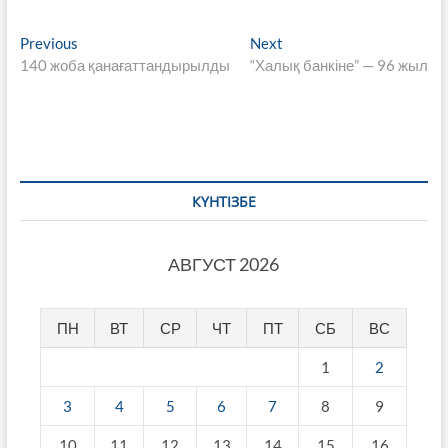
Навигация
Previous
Next
Previous
Next
post:
post:
140 жоба қанағаттандырылды
“Халық банкіне” — 96 жыл
по
записям
КҮНТІЗБЕ
АВГУСТ 2026
ПН
ВТ
СР
ЧТ
ПТ
СБ
ВС
1
2
3
4
5
6
7
8
9
10
11
12
13
14
15
16