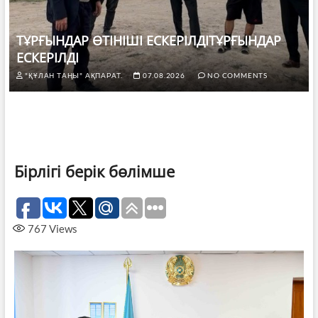
ТҰРҒЫНДАР ӨТІНІШІ ЕСКЕРІЛДІТҰРҒЫНДАР
ЕСКЕРІЛДІ
"ҚҰЛАН ТАҢЫ" АҚПАРАТ.
07.08.2026
NO COMMENTS
Бірлігі берік бөлімше
767
Views