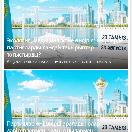
Экология, медицина және өндіріс: өңірлерде
партияларды қандай тақырыптар
тоғыстырды?
"ҚҰЛАН ТАҢЫ" АҚПАРАТ.
05.08.2026
NO COMMENTS
Партиялар өңірлерді аралады: олар
дәрігерлермен, жұмысшылармен,