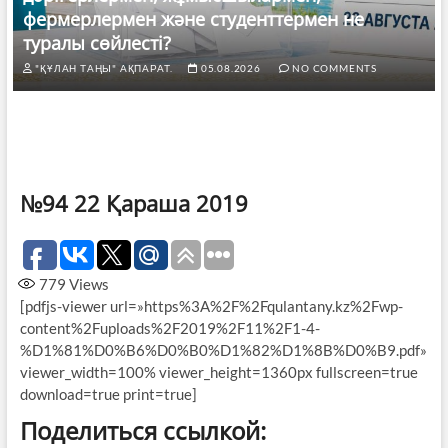
фермерлермен және студенттермен не
туралы сөйлесті?
"ҚҰЛАН ТАҢЫ" АҚПАРАТ.
05.08.2026
NO COMMENTS
№94 22 Қараша 2019
779
Views
[pdfjs-viewer url=»https%3A%2F%2Fqulantany.kz%2Fwp-
content%2Fuploads%2F2019%2F11%2F1-4-
%D1%81%D0%B6%D0%B0%D1%82%D1%8B%D0%B9.pdf»
viewer_width=100% viewer_height=1360px fullscreen=true
download=true print=true]
Поделиться ссылкой: