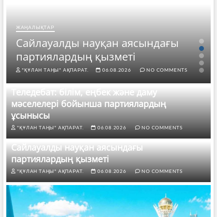
ЖАҢАЛЫҚТАР
Сайлауалды науқан аясындағы
партиялардың қызметі
"ҚҰЛАН ТАҢЫ" АҚПАРАТ.
06.08.2026
NO COMMENTS
Теледебат: білім, еңбек және даму
мәселелері бойынша партиялардың
ұсынысы
"ҚҰЛАН ТАҢЫ" АҚПАРАТ.
06.08.2026
NO COMMENTS
Сайлауалды науқан аясындағы
партиялардың қызметі
"ҚҰЛАН ТАҢЫ" АҚПАРАТ.
06.08.2026
NO COMMENTS