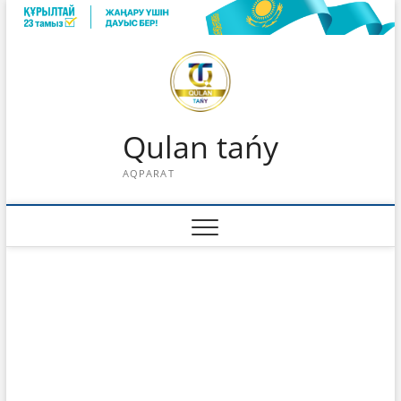
Skip
to
content
Qulan tańy
AQPARAT