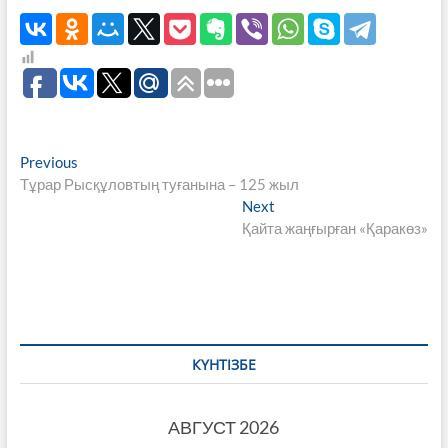
Навигация
Previous
Previous
post:
Тұрар Рысқұловтың туғанына – 125 жыл
по
Next
Next
записям
post:
Қайта жаңғырған «Қаракөз»
КҮНТІЗБЕ
АВГУСТ 2026