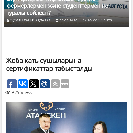
фермерлермен және студенттермен не
туралы сөйлесті?
"ҚҰЛАН ТАҢЫ" АҚПАРАТ.
05.08.2026
NO COMMENTS
Жоба қатысушыларына
сертификаттар табысталды
929
Views