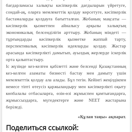
бағдарламасы халықты кәсіпкерлік дағдыларын үйретуге,
сондай-ақ, оларға мемлекеттік қолдау көрсетуге, кәсіпкерлік
бастамаларды қолдауға бағытталған. Жобаның мақсаты —
кәсіпкерлік қызметпен айналысу арқылы халықтың
экономикалық белсенділігін арттыру. Жобаның міндеті —
тұрғындарды кәсіпкерлік қызметке жаппай тарту,
перспективалық кәсіпкерлік идеяларды қолдау. Жастар
арасында кәсіпкерлікті дамытып, ауылдық жерлерде іскерлік
орта қалыптастыру.
Іс жүзінде кез-келген қабілетті және белсенді Қазақстанның
кез-келген азаматы бизнесті бастау мен дамыту үшін
мемлекеттік қолдау ала алады. Бұл тегін. Кейінгі жеңілдікпен
немесе тіпті өтеусіз қаржыландыру мен кәсіпкерлікті оқыту
көпбалалы отбасыларға, өзін-өзі жұмыспен қамтығандарға,
жұмыссыздарға, мүгедектерге және NEET жастарына
беріледі.
«Құлан таңы» ақпарат.
Поделиться ссылкой: