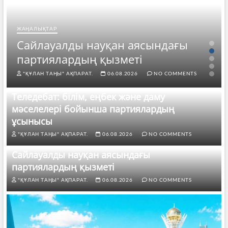
ЖАҢАЛЫҚТАР
Сайлауалды науқан аясындағы
партиялардың қызметі
"ҚҰЛАН ТАҢЫ" АҚПАРАТ.
06.08.2026
NO COMMENTS
Теледебат: білім, еңбек және даму
мәселелері бойынша партиялардың
ұсынысы
"ҚҰЛАН ТАҢЫ" АҚПАРАТ.
06.08.2026
NO COMMENTS
Сайлауалды науқан аясындағы
партиялардың қызметі
"ҚҰЛАН ТАҢЫ" АҚПАРАТ.
06.08.2026
NO COMMENTS