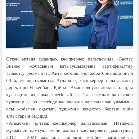
Өткен аптада аудандық кәсіпкерлер палатасында «Бастау
Бизнес» жобасының қатысушыларына сертификаттар
табыстау рәсімі өтті. Айта кетейік, бұл жоба бойынша биыл
68 адам оқытылыпты. Аудандық кәсіпкерлер палатасының
директоры Өскенбаев Қайрат Амангелдіұлы жиналғандарды
құттықтап, ақжарма тілегін айтты. Тағылымдамадан өткен
түлектер де өз кезегінде кәсіпкерлер палатасының ұжымына
осы жобамен оқытып, тұщымды кеңестер бергені үшін
алғыстарын білдірді.
«Атамекен» ұлттық кәсіпкерлер палатасының «Нәтижелі
жұмыспен қамтуды және жаппай кәсіпкерлікті дамытудың
2017 – 2021 жылдарға арналған «Еңбек» мемлекеттік