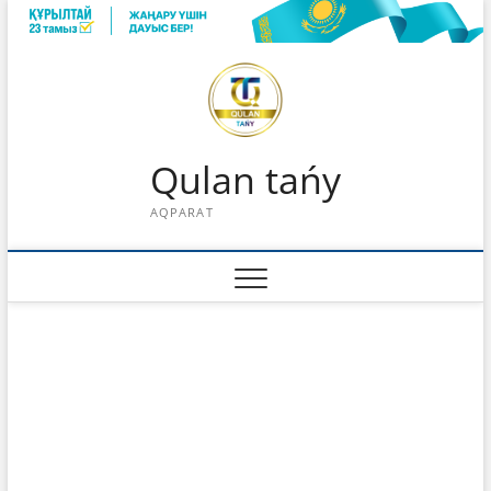
Skip
to
content
Qulan tańy
AQPARAT