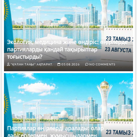
Экология, медицина және өндіріс: өңірлерде
партияларды қандай тақырыптар
тоғыстырды?
"ҚҰЛАН ТАҢЫ" АҚПАРАТ.
05.08.2026
NO COMMENTS
Партиялар өңірлерді аралады: олар
дәрігерлермен, жұмысшылармен,